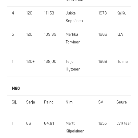
4
120
111,53
Jukka
1973
KajKu
Seppänen
5
120
109,39
Markku
1966
KEV
Torvinen
1
120+
138,00
Teijo
1969
Huima
Hytönen
M60
Sij.
Sarja
Paino
Nimi
SV
Seura
1
66
64,81
Martti
1955
LVK team
Kilpeläinen