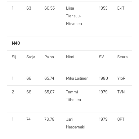
1
63
60,55
Liisa
1953
E-IT
Tiensuu-
Hirvonen
M40
Sij.
Sarja
Paino
Nimi
SV
Seura
1
66
65,74
Mika Laitinen
1980
YlöR
2
66
65,07
Tommi
1979
TVN
Tiihonen
1
74
73,78
Jani
1979
OPT
Haapamäki