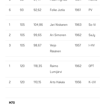
6
93
92,62
Folke Jutila
1961
PV
1
105
104,86
Jari Niskanen
1963
So-Vi
2
105
99,65
Ari Simonen
1962
SaJy
3
105
98,67
Veijo
1957
I-HV
Räsänen
1
120
118,35
Raimo
1962
OPT
Lumijärvi
2
120
110,15
Arto Hakala
1956
K-UV
M70