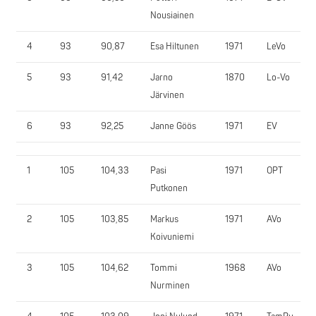
Nousiainen
4
93
90,87
Esa Hiltunen
1971
LeVo
5
93
91,42
Jarno
1870
Lo-Vo
Järvinen
6
93
92,25
Janne Göös
1971
EV
1
105
104,33
Pasi
1971
OPT
Putkonen
2
105
103,85
Markus
1971
AVo
Koivuniemi
3
105
104,62
Tommi
1968
AVo
Nurminen