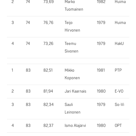
2
74
73,69
Marko
1982
Huima
Tuomainen
3
74
76,76
Teijo
1979
Huima
Hirvonen
4
74
73,26
Teemu
1979
HakU
Sivonen
1
83
82,51
Mikko
1981
PTP
Koponen
2
83
81,94
Jari Kaarnais
1980
E-VO
3
83
82,34
Sauli
1979
So-Vi
Leinonen
4
83
82,37
Ismo Alajärvi
1980
OPT