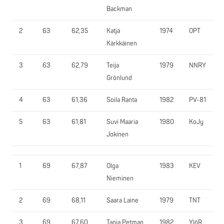
Backman
2
63
62,35
Katja
1974
OPT
Kärkkäinen
3
63
62,79
Teija
1979
NNRY
Grönlund
4
63
61,36
Soila Ranta
1982
PV-81
5
63
61,81
Suvi Maaria
1980
KoJy
Jokinen
1
69
67,87
Olga
1983
KEV
Nieminen
2
69
68,11
Saara Laine
1979
TNT
3
69
67,60
Tanja Petman
1982
YlöR