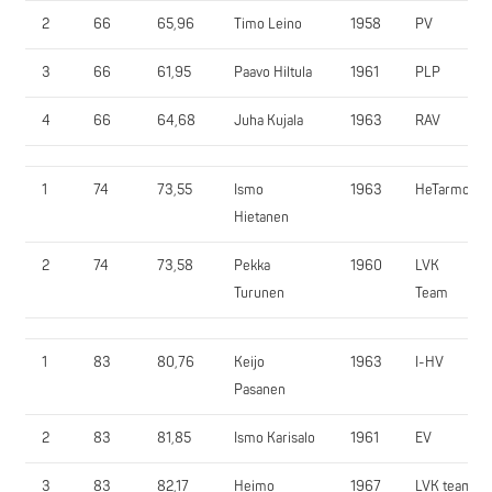
2
66
65,96
Timo Leino
1958
PV
3
66
61,95
Paavo Hiltula
1961
PLP
4
66
64,68
Juha Kujala
1963
RAV
1
74
73,55
Ismo
1963
HeTarmo
Hietanen
2
74
73,58
Pekka
1960
LVK
Turunen
Team
1
83
80,76
Keijo
1963
I-HV
Pasanen
2
83
81,85
Ismo Karisalo
1961
EV
3
83
82,17
Heimo
1967
LVK team