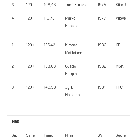
3
120
108,43
Tomi Kurkela
1975
KiimU
4
120
116,78
Marko
1977
VilpVe
Koskela
1
120+
155,42
Kimmo
1982
KP
Matilainen
2
120+
133,63
Gustav
1982
MSK
Kargus
3
120+
149,38
Jyrki
1981
FPC
Haikama
M50
Sij.
Sarja
Paino
Nimi
SV
Seura