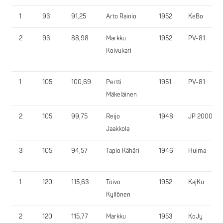
1
93
91,25
Arto Rainio
1952
KeBo
2
93
88,98
Markku
1952
PV-81
Koivukari
1
105
100,69
Pertti
1951
PV-81
Mäkeläinen
2
105
99,75
Reijo
1948
JP 2000
Jaakkola
3
105
94,57
Tapio Kähäri
1946
Huima
1
120
115,63
Toivo
1952
KajKu
Kyllönen
2
120
115,77
Markku
1953
KoJy