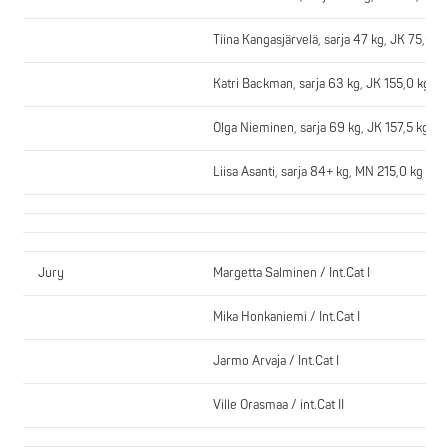
Tiina Kangasjärvelä, sarja 47 kg, JK 75,0 k
Katri Backman, sarja 63 kg, JK 155,0 kg k
Olga Nieminen, sarja 69 kg, JK 157,5 kg, M
Liisa Asanti, sarja 84+ kg, MN 215,0 kg SE
Jury
Margetta Salminen / Int.Cat I
Mika Honkaniemi / Int.Cat I
Jarmo Arvaja / Int.Cat I
Ville Orasmaa / int.Cat II