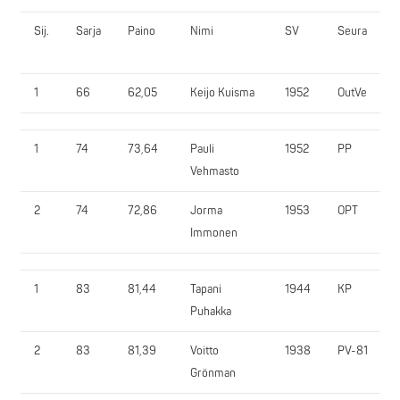
Sij.
Sarja
Paino
Nimi
SV
Seura
1
66
62,05
Keijo Kuisma
1952
OutVe
1
74
73,64
Pauli
1952
PP
Vehmasto
2
74
72,86
Jorma
1953
OPT
Immonen
1
83
81,44
Tapani
1944
KP
Puhakka
2
83
81,39
Voitto
1938
PV-81
Grönman