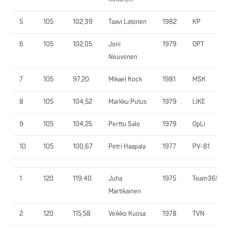
5
105
102,39
Taavi Latonen
1982
KP
6
105
102,05
Joni
1979
OPT
Neuvonen
7
105
97,20
Mikael Kock
1981
MSK
8
105
104,52
Markku Putus
1979
LIKE
9
105
104,25
Perttu Salo
1979
OpLi
10
105
100,67
Petri Haapala
1977
PV-81
1
120
119,40
Juha
1975
Team365
Martikainen
2
120
115,58
Veikko Kuosa
1978
TVN