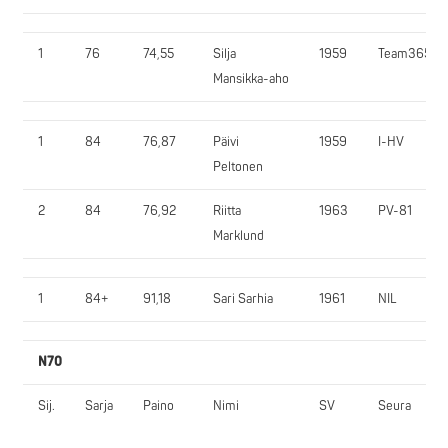
1
76
74,55
Silja
1959
Team365
Mansikka-aho
1
84
76,87
Päivi
1959
I-HV
Peltonen
2
84
76,92
Riitta
1963
PV-81
Marklund
1
84+
91,18
Sari Sarhia
1961
NIL
N70
Sij.
Sarja
Paino
Nimi
SV
Seura