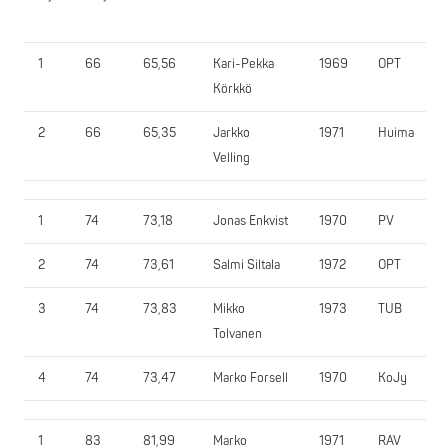
1
66
65,56
Kari-Pekka
1969
OPT
Körkkö
2
66
65,35
Jarkko
1971
Huima
Velling
1
74
73,18
Jonas Enkvist
1970
PV
2
74
73,61
Salmi Siltala
1972
OPT
3
74
73,83
Mikko
1973
TUB
Tolvanen
4
74
73,47
Marko Forsell
1970
KoJy
1
83
81,99
Marko
1971
RAV