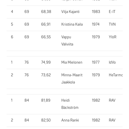
4
69
68,38
Vilja Kajanti
1983
E-IT
5
69
66,91
Kristiina Kaila
1974
TVN
6
69
66,55
Vappu
1979
YlöR
Väliviita
1
76
74,99
Mia Mielonen
1977
IdVo
2
76
73,62
Minna-Maarit
1979
HeTarmo
Jaakkola
1
84
81,89
Heidi
1982
RAV
Bäckström
2
84
82,50
Anna Ranki
1982
RAV