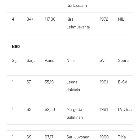
Korkeasaari
4
84+
117,38
Kirsi
1972
NIL
Lehmuskanta
N60
Sij.
Sarja
Paino
Nimi
SV
Seura
1
57
55,19
Leena
1961
E-SV
Jokitalo
1
63
62,50
Margetta
1961
LVK team
Salminen
1
69
67,17
Sari Juvonen
1960
TiKa