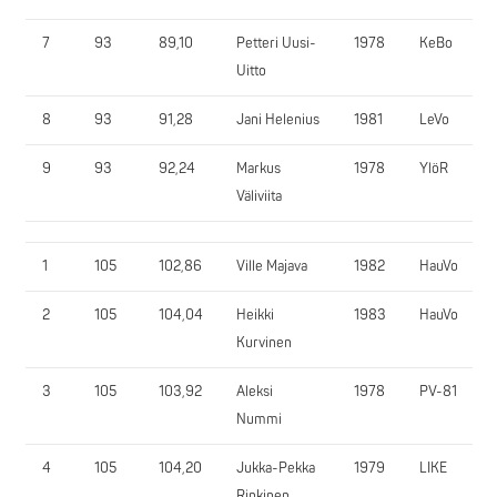
7
93
89,10
Petteri Uusi-
1978
KeBo
Uitto
8
93
91,28
Jani Helenius
1981
LeVo
9
93
92,24
Markus
1978
YlöR
Väliviita
1
105
102,86
Ville Majava
1982
HauVo
2
105
104,04
Heikki
1983
HauVo
Kurvinen
3
105
103,92
Aleksi
1978
PV-81
Nummi
4
105
104,20
Jukka-Pekka
1979
LIKE
Rinkinen