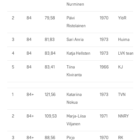
Nurminen
2
84
79,58
Päivi
1970
YlöR
Ristolainen
3
84
81,83
Sari Anria
1973
Huima
4
84
83,84
Katja Hellsten
1973
LVK team
5
84
83,41
Tiina
1966
KJ
Kiviranta
1
84+
121,56
Katariina
1973
TVN
Nokua
2
84+
109,53
Marja-Liisa
1971
NNRY
Viljanen
3
84+
88,56
Pirjo
1970
RK