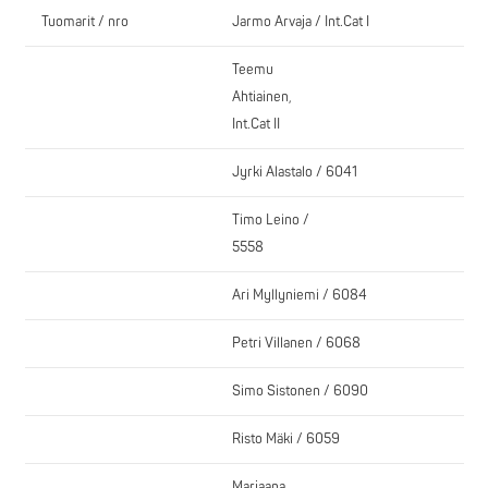
Tuomarit / nro
Jarmo Arvaja / Int.Cat I
Teemu
Ahtiainen,
Int.Cat II
Jyrki Alastalo / 6041
Timo Leino /
5558
Ari Myllyniemi / 6084
Petri Villanen / 6068
Simo Sistonen / 6090
Risto Mäki / 6059
Marjaana