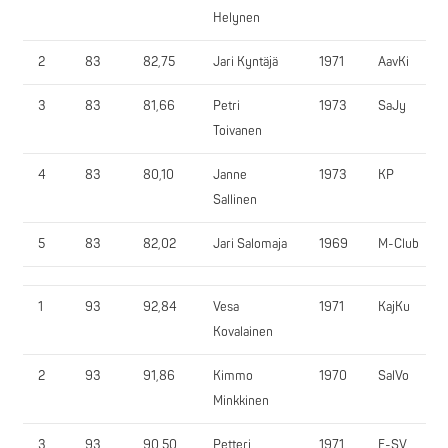
Helynen
2
83
82,75
Jari Kyntäjä
1971
AavKi
3
83
81,66
Petri
1973
SaJy
Toivanen
4
83
80,10
Janne
1973
KP
Sallinen
5
83
82,02
Jari Salomaja
1969
M-Club
1
93
92,84
Vesa
1971
KajKu
Kovalainen
2
93
91,86
Kimmo
1970
SalVo
Minkkinen
3
93
90,50
Petteri
1971
E-SV