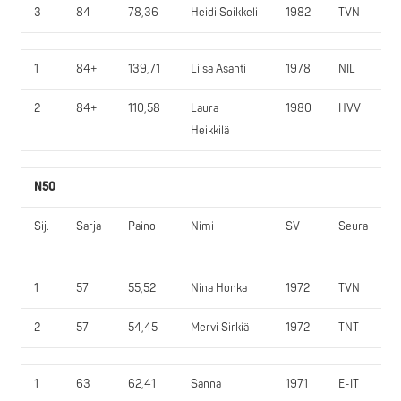
3
84
78,36
Heidi Soikkeli
1982
TVN
1
84+
139,71
Liisa Asanti
1978
NIL
2
84+
110,58
Laura
1980
HVV
Heikkilä
N50
Sij.
Sarja
Paino
Nimi
SV
Seura
1
57
55,52
Nina Honka
1972
TVN
2
57
54,45
Mervi Sirkiä
1972
TNT
1
63
62,41
Sanna
1971
E-IT