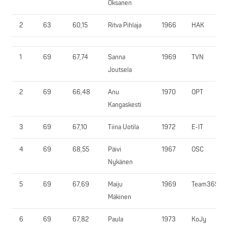
Oksanen
2
63
60,15
Ritva Pihlaja
1966
HAK
1
69
67,74
Sanna
1969
TVN
Joutsela
2
69
66,48
Anu
1970
OPT
Kangaskesti
3
69
67,10
Tiina Uotila
1972
E-IT
4
69
68,55
Päivi
1967
OSC
Nykänen
5
69
67,69
Maiju
1969
Team365
Mäkinen
6
69
67,82
Paula
1973
KoJy