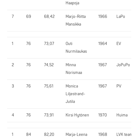
Haapoja
7
69
68,42
Marjo-Riitta
1966
LaPo
Mansikka
1
76
73,07
Outi
1964
EV
Nurmilaukas
2
76
74,52
Minna
1967
JoPuPo
Norismaa
3
76
75,61
Monica
1967
PV
Liljestrand-
Jutila
4
76
73,91
Kirsi Hytönen
1970
Huima
1
84
82,20
Marja-Leena
1968
LVK team