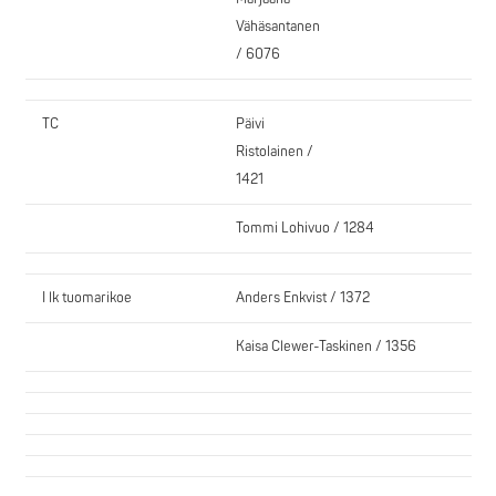
Vähäsantanen
/ 6076
TC
Päivi
Ristolainen /
1421
Tommi Lohivuo / 1284
I lk tuomarikoe
Anders Enkvist / 1372
Kaisa Clewer-Taskinen / 1356