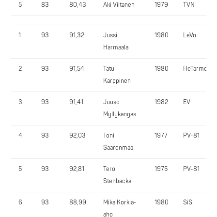
5
83
80,43
Aki Viitanen
1979
TVN
1
93
91,32
Jussi
1980
LeVo
Harmaala
2
93
91,54
Tatu
1980
HeTarmo
Karppinen
3
93
91,41
Juuso
1982
EV
Myllykangas
4
93
92,03
Toni
1977
PV-81
Saarenmaa
5
93
92,81
Tero
1975
PV-81
Stenbacka
6
93
88,99
Mika Korkia-
1980
SiSi
aho