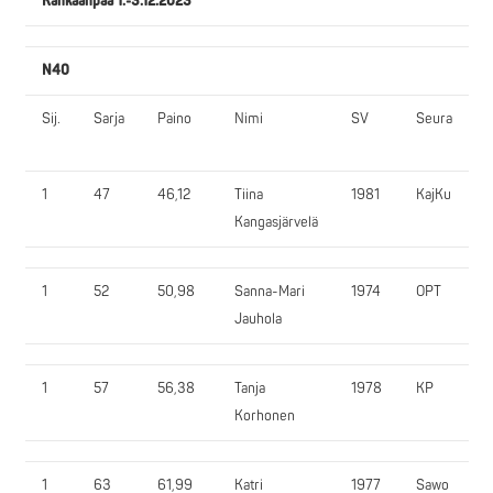
Kankaanpää 1.-3.12.2023
N40
Sij.
Sarja
Paino
Nimi
SV
Seura
1
47
46,12
Tiina
1981
KajKu
Kangasjärvelä
1
52
50,98
Sanna-Mari
1974
OPT
Jauhola
1
57
56,38
Tanja
1978
KP
Korhonen
1
63
61,99
Katri
1977
Sawo