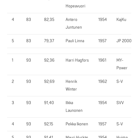
Hopeavuori
4
83
82,35
Antero
1954
KajKu
Juntunen
5
83
79,37
Pauli Linna
1957
JP 2000
1
93
92,36
Harri Hagfors
1961
MY-
Power
2
93
92,69
Henrik
1962
S-V
Winter
3
93
91,40
Ilkka
1954
SVV
Launonen
4
93
92,15
Pekka Ikonen
1957
S-V
5
93
91,41
Mauri Hyrkäs
1954
Huima