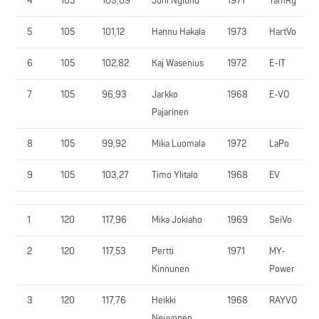
4
105
103,09
Joni Nylund
1971
TamRy
5
105
101,12
Hannu Hakala
1973
HartVo
6
105
102,82
Kaj Wasenius
1972
E-IT
7
105
96,93
Jarkko
1968
E-VO
Pajarinen
8
105
99,92
Mika Luomala
1972
LaPo
9
105
103,27
Timo Ylitalo
1968
EV
1
120
117,96
Mika Jokiaho
1969
SeiVo
2
120
117,53
Pertti
1971
MY-
Kinnunen
Power
3
120
117,76
Heikki
1968
RAYVO
Neuvonen