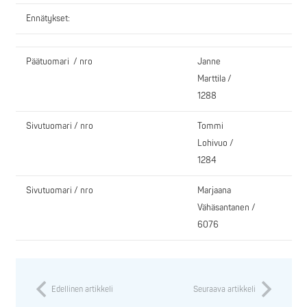
Ennätykset:
Päätuomari / nro
Janne
Marttila /
1288
Sivutuomari / nro
Tommi
Lohivuo /
1284
Sivutuomari / nro
Marjaana
Vähäsantanen /
6076
Edellinen artikkeli
Seuraava artikkeli