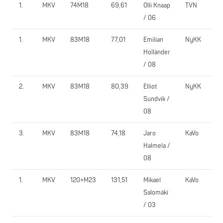
1.
MKV
74M18
69,61
Olli Knaap
TVN
12
/ 06
1.
MKV
83M18
77,01
Emilian
NyKK
15
Holländer
/ 08
2.
MKV
83M18
80,39
Elliot
NyKK
13
Sundvik /
08
3.
MKV
83M18
74,18
Jaro
KaVo
11
Halmela /
08
1.
MKV
120+M23
131,51
Mikael
KaVo
2
Salomäki
/ 03