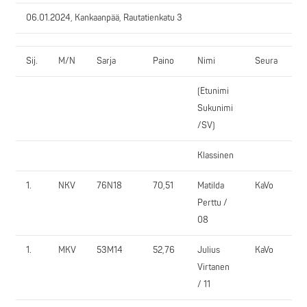
06.01.2024, Kankaanpää, Rautatienkatu 3
Sij.
M/N
Sarja
Paino
Nimi
Seura
Ja
(Etunimi
1.
Sukunimi
/SV)
Klassinen
1.
NKV
76N18
70,51
Matilda
KaVo
62
Perttu /
08
1.
MKV
53M14
52,76
Julius
KaVo
75
Virtanen
/ 11