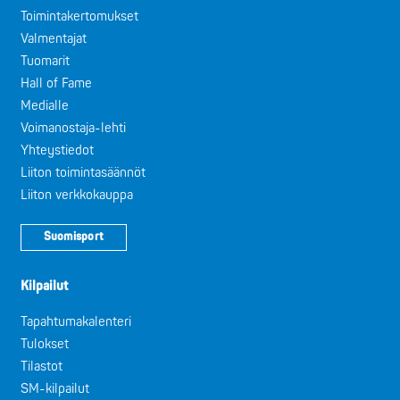
Toimintakertomukset
Valmentajat
Tuomarit
Hall of Fame
Medialle
Voimanostaja-lehti
Yhteystiedot
Liiton toimintasäännöt
Liiton verkkokauppa
Suomisport
Kilpailut
Tapahtumakalenteri
Tulokset
Tilastot
SM-kilpailut