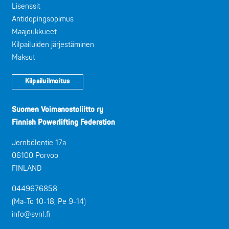
Lisenssit
Antidopingsopimus
Maajoukkueet
Kilpailuiden järjestäminen
Maksut
Kilpailuilmoitus
Suomen Voimanostoliitto ry
Finnish Powerlifting Federation
Jernbölentie 17a
06100 Porvoo
FINLAND
0449676858
(Ma-To 10-18, Pe 9-14)
info@svnl.fi