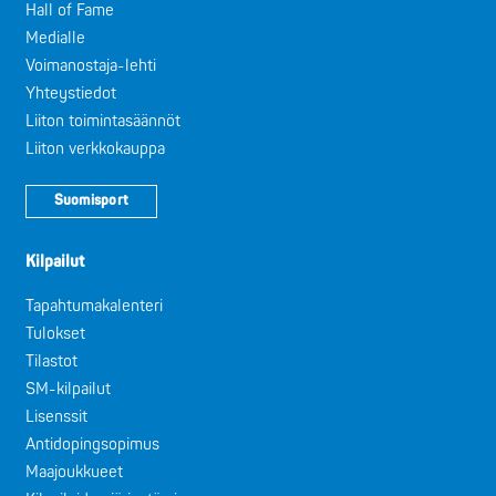
Hall of Fame
Medialle
Voimanostaja-lehti
Yhteystiedot
Liiton toimintasäännöt
Liiton verkkokauppa
Suomisport
Kilpailut
Tapahtumakalenteri
Tulokset
Tilastot
SM-kilpailut
Lisenssit
Antidopingsopimus
Maajoukkueet