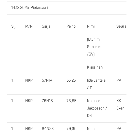
14.12.2025, Pietarsaari
Sij.
M/N
Sarja
Paino
Nimi
Seura
(Etunimi
Sukunimi
/SV)
Klassinen
1.
NKP
57N14
55,25
Iida Lantela
PV
/ 11
1.
NKP
76N18
73,65
Nathalie
KK-
Jakobsson /
Eken
06
1.
NKP
84N23
79,30
Nina
PV