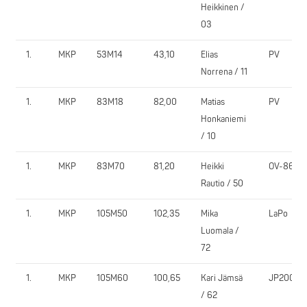
Heikkinen /
03
1.
MKP
53M14
43,10
Elias
PV
Norrena / 11
1.
MKP
83M18
82,00
Matias
PV
Honkaniemi
/ 10
1.
MKP
83M70
81,20
Heikki
OV-86
Rautio / 50
1.
MKP
105M50
102,35
Mika
LaPo
Luomala /
72
1.
MKP
105M60
100,65
Kari Jämsä
JP2000
/ 62