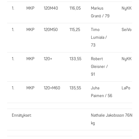
1.
MKP
120M40
116,05
Markus
NyKK
Granö / 79
1.
MKP
120M50
115,25
Timo
SeiVo
Lumiala /
73
1.
MKP
120+
133,55
Robert
NyKK
Gleisner /
91
1.
MKP
120+M60
135,55
Juha
LaPo
Paimen / 56
Ennätykset:
Nathalie Jakobsson 76N18, 
kg