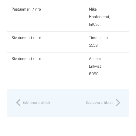
Päätuomari / nro
Mika
Honkaniemi,
IntCat I
Sivutuomari / nro
Timo Leino,
5558
Sivutuomari / nro
Anders
Enkvist,
6090
Edellinen artikkeli
Seuraava artikkeli