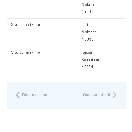
Niskanen
/ Int. Cat II
Sivutuomari / nro
Jari
Niskanen
/ 6033
Sivutuomari / nro
Kyösti
Kauppinen
/ 5564
Edellinen artikkeli
Seuraava artikkeli