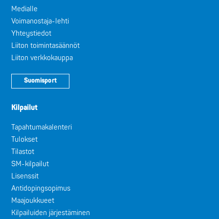
Medialle
Voimanostaja-lehti
Yhteystiedot
Liiton toimintasäännöt
Liiton verkkokauppa
Suomisport
Kilpailut
Tapahtumakalenteri
Tulokset
Tilastot
SM-kilpailut
Lisenssit
Antidopingsopimus
Maajoukkueet
Kilpailuiden järjestäminen