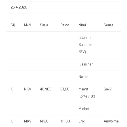
25.4.2026
Sij.
M/N
Sarja
Paino
Nimi
Seura
(Etunimi
Sukunimi
/SV)
Klassinen
Naiset
1.
NKV
40N63
61,60
Maarit
So-Vi
Korte / 83
Miehet
1.
MKV
M120
111,30
Erik
ÄmVoima