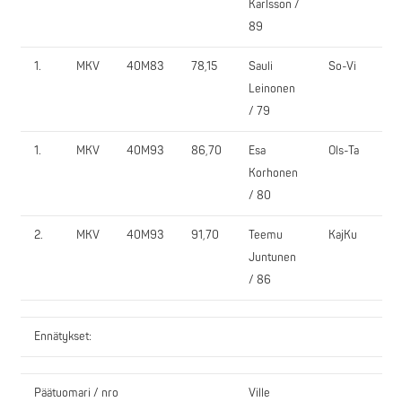
Karlsson /
89
1.
MKV
40M83
78,15
Sauli
So-Vi
Leinonen
/ 79
1.
MKV
40M93
86,70
Esa
Ols-Ta
Korhonen
/ 80
2.
MKV
40M93
91,70
Teemu
KajKu
Juntunen
/ 86
Ennätykset:
Päätuomari / nro
Ville