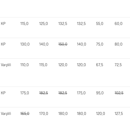
KP
115,0
125,0
132,5
132,5
55,0
60,0
KP
130,0
140,0
150,0
140,0
75,0
80,0
VarpVi
110,0
115,0
120,0
120,0
67,5
72,5
KP
175,0
182,5
182,5
175,0
95,0
102,5
VarpVi
165,0
170,0
180,0
180,0
120,0
127,5