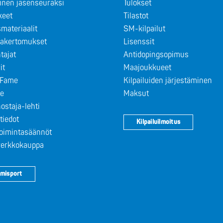
minen jäsenseuraksi
Tulokset
keet
Tilastot
materiaalit
SM-kilpailut
takertomukset
Lisenssit
tajat
Antidopingsopimus
it
Maajoukkueet
f Fame
Kilpailuiden järjestäminen
le
Maksut
ostaja-lehti
tiedot
Kilpailuilmoitus
toimintasäännöt
 verkkokauppa
misport