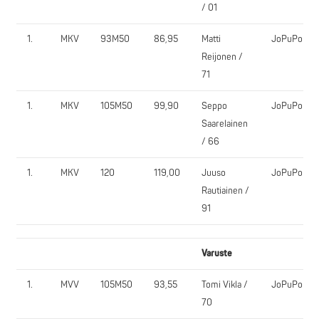
/ 01
1.
MKV
93M50
86,95
Matti
JoPuPo
Reijonen /
71
1.
MKV
105M50
99,90
Seppo
JoPuPo
Saarelainen
/ 66
1.
MKV
120
119,00
Juuso
JoPuPo
Rautiainen /
91
Varuste
1.
MVV
105M50
93,55
Tomi Vikla /
JoPuPo
70