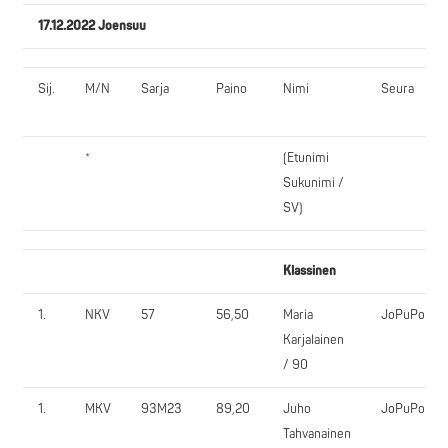
17.12.2022 Joensuu
Sij.
M/N
Sarja
Paino
Nimi
Seura
*
(Etunimi
Sukunimi /
SV)
Klassinen
1.
NKV
57
56,50
Maria
JoPuPo
Karjalainen
/ 90
1.
MKV
93M23
89,20
Juho
JoPuPo
Tahvanainen