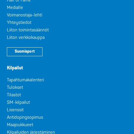
Hall of Fame
Medialle
Voimanostaja-lehti
Yhteystiedot
Liiton toimintasäännöt
Liiton verkkokauppa
Suomisport
Kilpailut
Tapahtumakalenteri
Tulokset
Tilastot
SM-kilpailut
Lisenssit
Antidopingsopimus
Maajoukkueet
Kilpailuiden järjestäminen