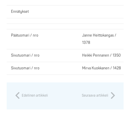
Ennätykset
Päätuomari / nro
Janne Heittokangas /
1378
Sivutuomari / nro
Heikki Pennanen / 1350
Sivutuomari / nro
Mirva Kuokkanen / 1428
Edellinen artikkeli
Seuraava artikkeli