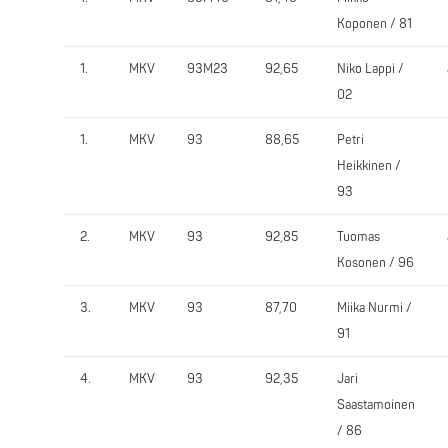
Koponen / 81
1.
MKV
93M23
92,65
Niko Lappi /
02
1.
MKV
93
88,65
Petri
Heikkinen /
93
2.
MKV
93
92,85
Tuomas
Kosonen / 96
3.
MKV
93
87,70
Miika Nurmi /
91
4.
MKV
93
92,35
Jari
Saastamoinen
/ 86