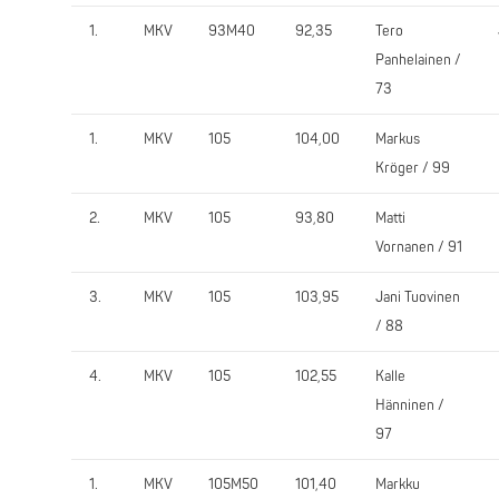
1.
MKV
93M40
92,35
Tero
Panhelainen /
73
1.
MKV
105
104,00
Markus
Kröger / 99
2.
MKV
105
93,80
Matti
Vornanen / 91
3.
MKV
105
103,95
Jani Tuovinen
/ 88
4.
MKV
105
102,55
Kalle
Hänninen /
97
1.
MKV
105M50
101,40
Markku