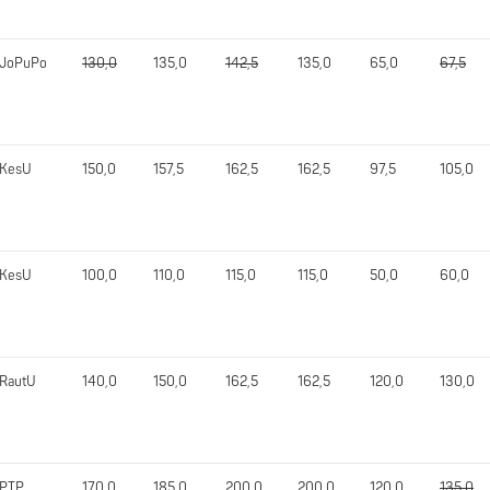
JoPuPo
130,0
135,0
142,5
135,0
65,0
67,5
KesU
150,0
157,5
162,5
162,5
97,5
105,0
KesU
100,0
110,0
115,0
115,0
50,0
60,0
RautU
140,0
150,0
162,5
162,5
120,0
130,0
PTP
170,0
185,0
200,0
200,0
120,0
135,0