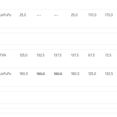
JoPuPo
25,0
—–
—–
25,0
170,0
175,0
TVN
125,0
132,5
137,5
137,5
67,5
72,5
JoPuPo
180,0
190,0
190,0
180,0
125,0
132,5