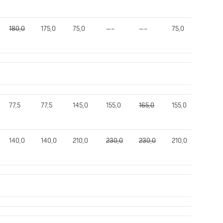
180,0
175,0
75,0
—–
—–
75,0
275,0
77,5
77,5
145,0
155,0
165,0
155,0
370,0
140,0
140,0
210,0
230,0
230,0
210,0
530,0