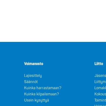
Voimanosto
Liitto
Lajiesittely
Jäsens
Säännöt
Liitty
Kuinka harrastamaan?
Lomak
Kuinka kilpailemaan?
Kokous
Usein kysyttyä
Toimin