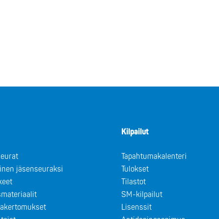
Kilpailut
eurat
Tapahtumakalenteri
minen jäsenseuraksi
Tulokset
keet
Tilastot
materiaalit
SM-kilpailut
takertomukset
Lisenssit