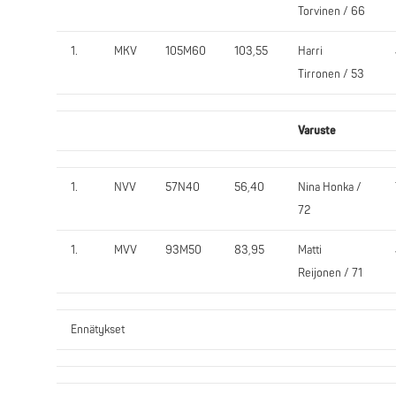
Torvinen / 66
1.
MKV
105M60
103,55
Harri
Tirronen / 53
Varuste
1.
NVV
57N40
56,40
Nina Honka /
72
1.
MVV
93M50
83,95
Matti
Reijonen / 71
Ennätykset