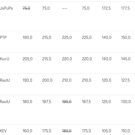
JoPuPo
75,0
75,0
—–
75,0
172,5
177,5
PTP
190,0
215,0
225,0
225,0
140,0
150,0
KiurU
205,0
215,0
220,0
220,0
140,0
145,0
RautU
190,0
200,0
210,0
210,0
120,0
127,5
RautU
180,0
187,5
195,0
187,5
125,0
130,0
KEV
160,0
175,0
185,0
175,0
105,0
110,0