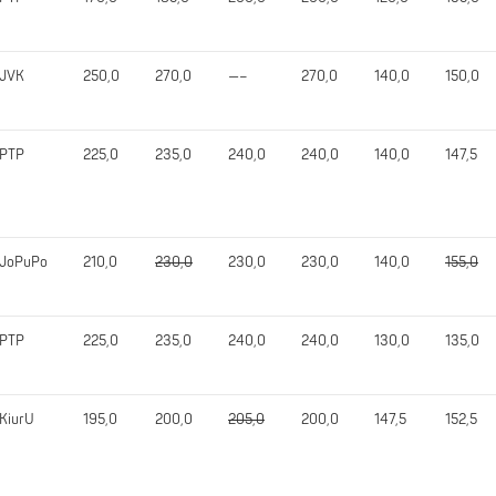
JVK
250,0
270,0
—–
270,0
140,0
150,0
PTP
225,0
235,0
240,0
240,0
140,0
147,5
JoPuPo
210,0
230,0
230,0
230,0
140,0
155,0
PTP
225,0
235,0
240,0
240,0
130,0
135,0
KiurU
195,0
200,0
205,0
200,0
147,5
152,5