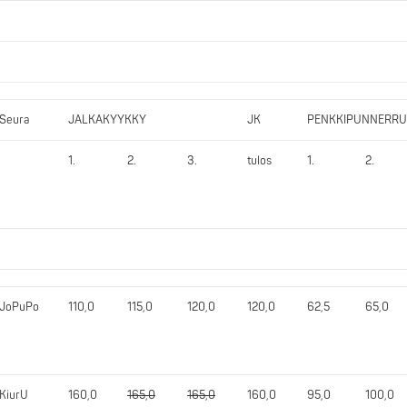
Seura
JALKAKYYKKY
JK
PENKKIPUNNERR
1.
2.
3.
tulos
1.
2.
JoPuPo
110,0
115,0
120,0
120,0
62,5
65,0
KiurU
160,0
165,0
165,0
160,0
95,0
100,0