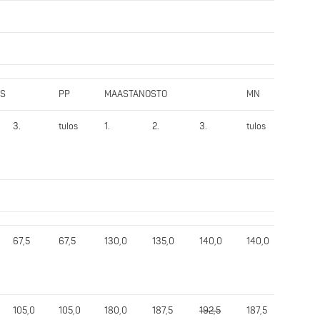
US
PP
MAASTANOSTO
MN
Yht.
3.
tulos
1.
2.
3.
tulos
tulos
67,5
67,5
130,0
135,0
140,0
140,0
327,5
105,0
105,0
180,0
187,5
192,5
187,5
452,5