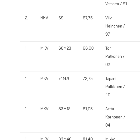
Vatanen / 91
2.
NKV
69
67,75
Viivi
Heinonen /
97
1.
MKV
66M23
66,00
Toni
Putkonen /
02
1.
MKV
74M70
72,75
Tapani
Pulkkinen /
40
1.
MKV
83M18
81,05
Arttu
Korhonen /
04
1.
MKV
83M40
81,40
Mikko