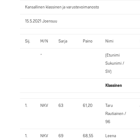
Kansallinen klassinen ja varustevoimanosto
15.5.2021 Joensuu
Sij.
M/N
Sarja
Paino
Nimi
*
(Etunimi
Sukunimi /
SV)
Klassinen
1.
NKV
63
61,20
Taru
Rautiainen /
96
1.
NKV
69
68,55
Leena