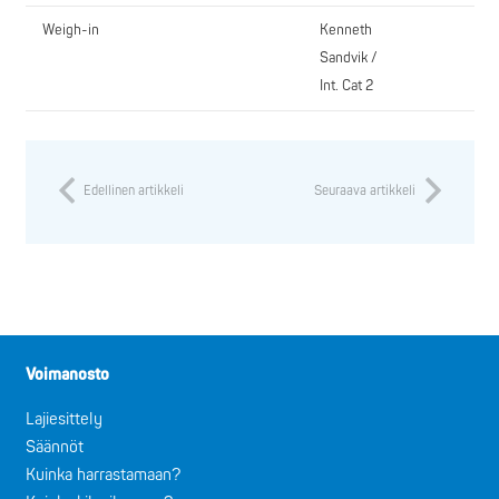
Weigh-in
Kenneth
Sandvik /
Int. Cat 2
Edellinen artikkeli
Seuraava artikkeli
Voimanosto
Lajiesittely
Säännöt
Kuinka harrastamaan?