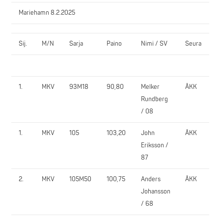
Mariehamn 8.2.2025
Sij.
M/N
Sarja
Paino
Nimi / SV
Seura
J
1.
1.
MKV
93M18
90,80
Melker
ÅKK
1
Rundberg
/ 08
1.
MKV
105
103,20
John
ÅKK
1
Eriksson /
87
2.
MKV
105M50
100,75
Anders
ÅKK
6
Johansson
/ 68