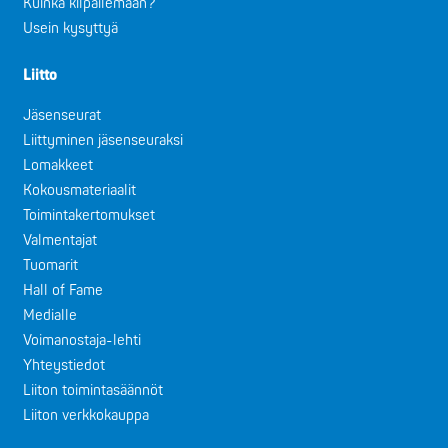
Kuinka kilpailemaan?
Usein kysyttyä
Liitto
Jäsenseurat
Liittyminen jäsenseuraksi
Lomakkeet
Kokousmateriaalit
Toimintakertomukset
Valmentajat
Tuomarit
Hall of Fame
Medialle
Voimanostaja-lehti
Yhteystiedot
Liiton toimintasäännöt
Liiton verkkokauppa