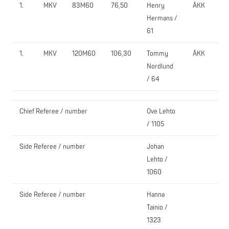
1.
MKV
83M60
76,50
Henry
ÅKK
1
Hermans /
61
1.
MKV
120M60
106,30
Tommy
ÅKK
6
Nordlund
/ 64
Chief Referee / number
Ove Lehto
/ 1105
Side Referee / number
Johan
Lehto /
1060
Side Referee / number
Hanna
Tainio /
1323