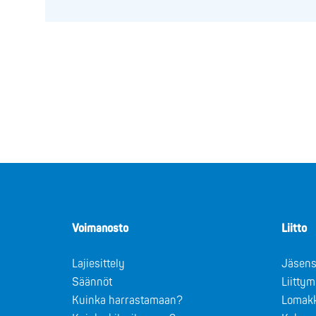
Voimanosto
Liitto
Lajiesittely
Jäsens
Säännöt
Liitty
Kuinka harrastamaan?
Lomak