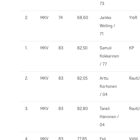
73
2.
MKV
74
68,60
Jarkko
YlöR
Welling /
71
1.
MKV
83
82,50
Samuli
KP
Kokkarinen
/ 77
2.
MKV
83
82,05
Arttu
RautU
Korhonen
/ 04
3.
MKV
83
82,80
Taneli
RautU
Hänninen /
04
4.
MKV
83
77,85
Eeli
ViitVi