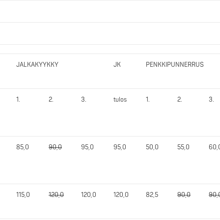
JALKAKYYKKY
JK
PENKKIPUNNERRUS
1.
2.
3.
tulos
1.
2.
3.
85,0
90,0
95,0
95,0
50,0
55,0
60,
115,0
120,0
120,0
120,0
82,5
90,0
90,