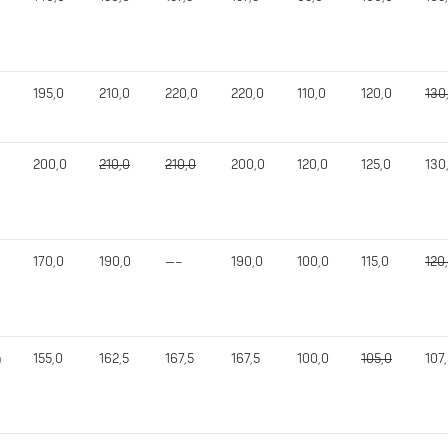
195,0
210,0
220,0
220,0
110,0
120,0
130
200,0
210,0
210,0
200,0
120,0
125,0
130
170,0
190,0
—–
190,0
100,0
115,0
120
a
155,0
162,5
167,5
167,5
100,0
105,0
107