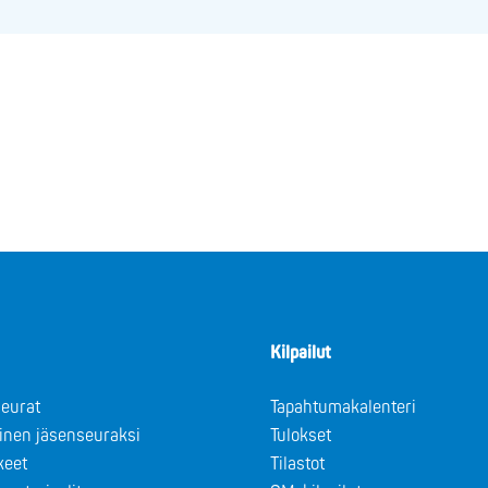
Kilpailut
eurat
Tapahtumakalenteri
minen jäsenseuraksi
Tulokset
keet
Tilastot