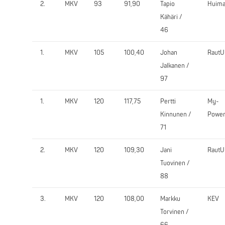
2.
MKV
93
91,90
Tapio
Huim
Kähäri /
46
1.
MKV
105
100,40
Johan
RautU
Jalkanen /
97
1.
MKV
120
117,75
Pertti
My-
Kinnunen /
Powe
71
2.
MKV
120
109,30
Jani
RautU
Tuovinen /
88
3.
MKV
120
108,00
Markku
KEV
Torvinen /