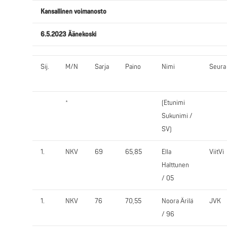
Kansallinen voimanosto
6.5.2023 Äänekoski
Sij.
M/N
Sarja
Paino
Nimi
Seura
*
(Etunimi
Sukunimi /
SV)
1.
NKV
69
65,85
Ella
ViitVi
Halttunen
/ 05
1.
NKV
76
70,55
Noora Ärilä
JVK
/ 96