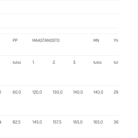
PP
MAASTANOSTO
MN
Yht.
IP
G
tulos
1.
2.
3.
tulos
tulos
pi
0
60,0
120,0
130,0
140,0
140,0
295,0
6
0
82,5
145,0
157,5
165,0
165,0
367,5
7