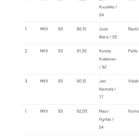
Kuusikko /
04
1.
MKV
93
86,10
Jussi
RautU
Waris / 05
2.
MKV
93
91,30
Konsta
PieVo
Kukkonen
/ 92
3.
MKV
93
90,15
Jani
VilpVe
Niemelä /
77
1.
MKV
93
92,00
Mauri
Huim
Hyrkäs /
54