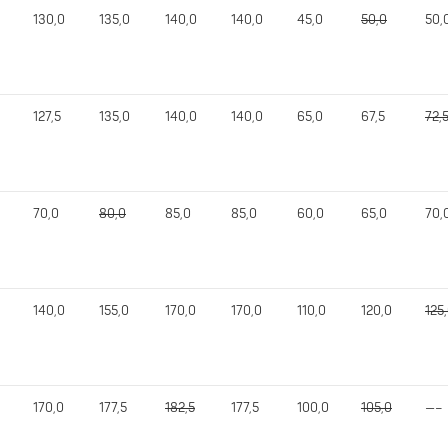
130,0
135,0
140,0
140,0
45,0
50,0
50,
127,5
135,0
140,0
140,0
65,0
67,5
72,
70,0
80,0
85,0
85,0
60,0
65,0
70,
140,0
155,0
170,0
170,0
110,0
120,0
125
170,0
177,5
182,5
177,5
100,0
105,0
—–