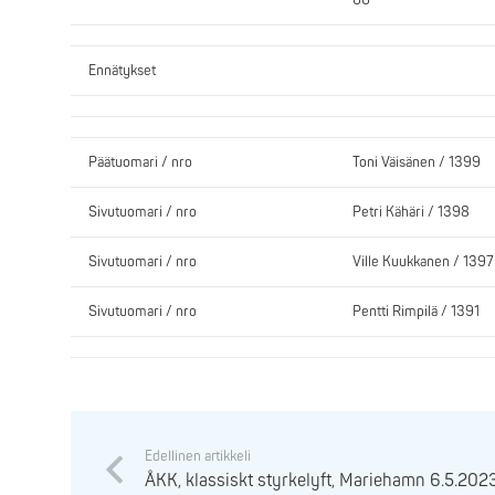
66
Ennätykset
Päätuomari / nro
Toni Väisänen / 1399
Sivutuomari / nro
Petri Kähäri / 1398
Sivutuomari / nro
Ville Kuukkanen / 1397
Sivutuomari / nro
Pentti Rimpilä / 1391
Edellinen artikkeli
ÅKK, klassiskt styrkelyft, Mariehamn 6.5.202