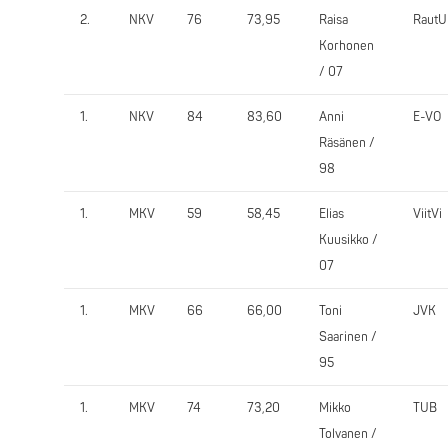
2.
NKV
76
73,95
Raisa
RautU
Korhonen
/ 07
1.
NKV
84
83,60
Anni
E-VO
Räsänen /
98
1.
MKV
59
58,45
Elias
ViitVi
Kuusikko /
07
1.
MKV
66
66,00
Toni
JVK
Saarinen /
95
1.
MKV
74
73,20
Mikko
TUB
Tolvanen /