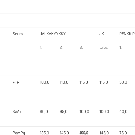
Seura
JALKAKYYKKY
JK
PENKKI
1.
2.
3.
tulos
1.
FTR
100,0
110,0
115,0
115,0
50,0
KaVo
90,0
95,0
100,0
100,0
40,0
PomPy
135,0
145,0
155,5
145,0
75,0