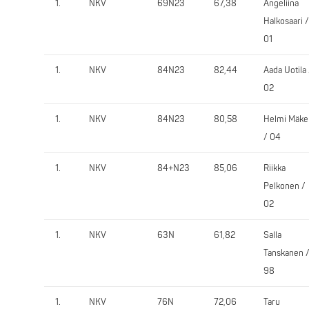
1.
NKV
69N23
67,38
Angeliina
Halkosaari /
01
1.
NKV
84N23
82,44
Aada Uotila 
02
1.
NKV
84N23
80,58
Helmi Mäke
/ 04
1.
NKV
84+N23
85,06
Riikka
Pelkonen /
02
1.
NKV
63N
61,82
Salla
Tanskanen 
98
1.
NKV
76N
72,06
Taru