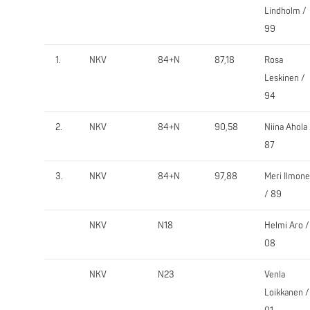
Lindholm /
99
1.
NKV
84+N
87,18
Rosa
Leskinen /
94
2.
NKV
84+N
90,58
Niina Ahola 
87
3.
NKV
84+N
97,88
Meri Ilmon
/ 89
NKV
N18
Helmi Aro /
08
NKV
N23
Venla
Loikkanen /