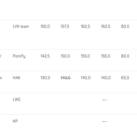
LVK team
150,0
157,5
162,5
162,5
80,0
/
PomPy
142,5
150,0
155,0
155,0
80,0
en
HAK
130,0
140,0
140,0
140,0
65,0
LIKE
—–
KP
—–