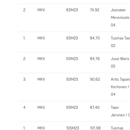
2.
MKV
83M23
74,92
Joonatan
Merenluoto
04
1.
MKV
93M23
84,70
Tuomas Tavi
02
2.
MKV
93M23
84,76
Jussi Waris
05
3.
MKV
93M23
90,62
Arttu Tapani
Korhonen /
04
4.
MKV
93M23
87,40
Taavi
Järvinen / 
1.
MKV
105M23
101,98
Tuomas