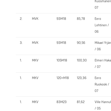
Kuosmanen
07
2.
MVK
93M18
85,78
Eero
Lehtinen /
06
3.
MVK
93M18
90,56
Mikael Yrjä
/ 06
1.
MKV
105M18
100,30
Elmeri Haka
/ 07
1.
MKV
120+M18
123,36
Eero
Ruokoski /
07
1.
MKV
83M23
81,62
Ville Hannu
/ 05