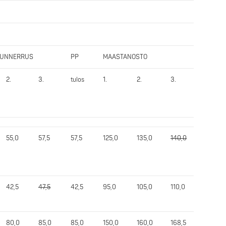
PUNNERRUS
PP
MAASTANOSTO
MN
2.
3.
tulos
1.
2.
3.
tulos
55,0
57,5
57,5
125,0
135,0
140,0
135,0
42,5
47,5
42,5
95,0
105,0
110,0
110,0
80,0
85,0
85,0
150,0
160,0
168,5
168,5