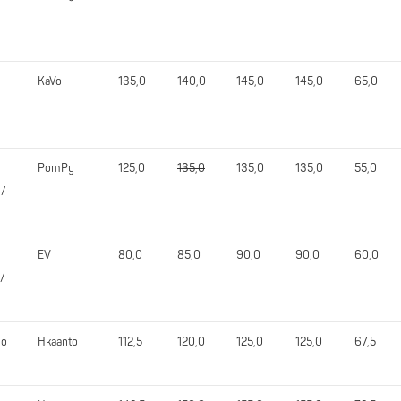
KaVo
135,0
140,0
145,0
145,0
65,0
PomPy
125,0
135,0
135,0
135,0
55,0
 /
EV
80,0
85,0
90,0
90,0
60,0
 /
lo
Hkaanto
112,5
120,0
125,0
125,0
67,5