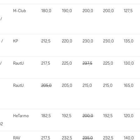
M-Club
180,0
190,0
200,0
200,0
127,5
 /
 /
KP
212,5
220,0
230,0
230,0
135,0
 /
RautU
217,5
225,0
237,5
225,0
130,0
RautU
205,0
205,0
215,0
215,0
165,0
HeTarmo
182,5
192,5
200,0
192,5
120,0
02
RAV
217,5
232,5
235,0
232,5
140,0