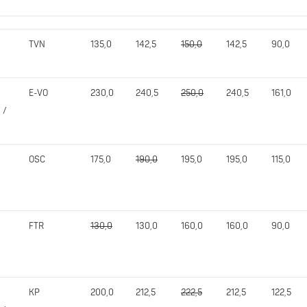
TVN
135,0
142,5
150,0
142,5
90,0
E-VO
230,0
240,5
250,0
240,5
161,0
 /
OSC
175,0
190,0
195,0
195,0
115,0
FTR
130,0
130,0
160,0
160,0
90,0
KP
200,0
212,5
222,5
212,5
122,5