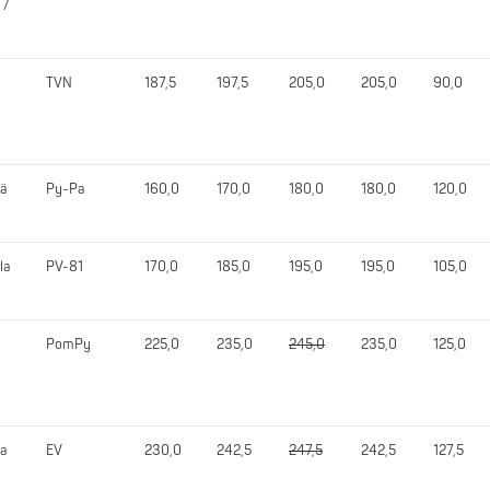
 /
TVN
187,5
197,5
205,0
205,0
90,0
nä
Py-Pa
160,0
170,0
180,0
180,0
120,0
la
PV-81
170,0
185,0
195,0
195,0
105,0
PomPy
225,0
235,0
245,0
235,0
125,0
la
EV
230,0
242,5
247,5
242,5
127,5