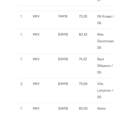
01
1.
MKV
74M18
70,26
Olli Knaapi /
06
1.
MKV
83M18
82,42
Niko
Sauvonsaari
06
1.
MKV
83M18
74,22
Rauli
Ollikainen /
06
2.
MKV
83M18
79,66
Ville
Lampinen /
06
1.
MKV
93M18
85,00
Aleksi