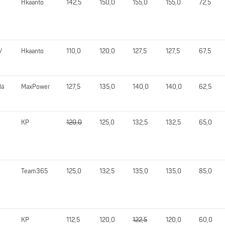
Hkaanto
142,5
150,0
155,0
155,0
72,5
/
Hkaanto
110,0
120,0
127,5
127,5
67,5
lä
MaxPower
127,5
135,0
140,0
140,0
62,5
KP
120,0
125,0
132,5
132,5
65,0
Team365
125,0
132,5
135,0
135,0
85,0
/
KP
112,5
120,0
122,5
120,0
60,0