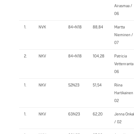
Airasmaa /
06
1.
NVK
84+N18
88,84
Martta
Nieminen /
07
2.
NKV
84+N18
104,28
Patricia
Vettenranta
06
1.
NKV
52N23
51,54
Riina
Hartikainen
02
1.
NKV
63N23
62,20
Jenna Onka
/ 02