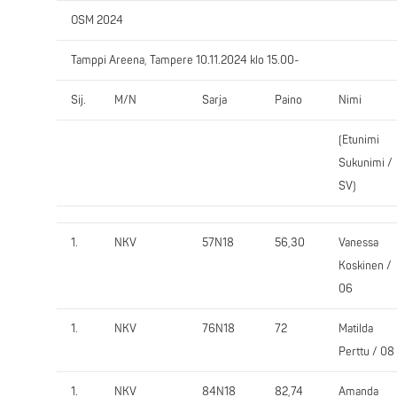
OSM 2024
Tamppi Areena, Tampere 10.11.2024 klo 15.00-
Sij.
M/N
Sarja
Paino
Nimi
(Etunimi
Sukunimi /
SV)
1.
NKV
57N18
56,30
Vanessa
Koskinen /
06
1.
NKV
76N18
72
Matilda
Perttu / 08
1.
NKV
84N18
82,74
Amanda