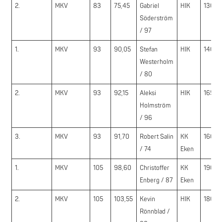
2.
MKV
83
75,45
Gabriel
HIK
130,0
Söderström
/ 97
1.
MKV
93
90,05
Stefan
HIK
140,0
Westerholm
/ 80
2.
MKV
93
92,15
Aleksi
HIK
165,0
Holmström
/ 96
3.
MKV
93
91,70
Robert Salin
KK
160,0
/ 74
Eken
1.
MKV
105
98,60
Christoffer
KK
190,0
Enberg / 87
Eken
2.
MKV
105
103,55
Kevin
HIK
180,0
Rönnblad /