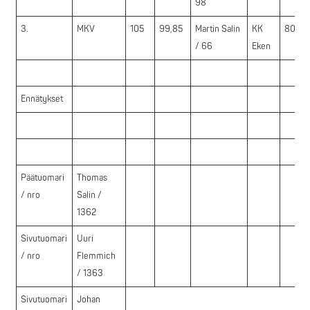
98
3.
MKV
105
99,85
Martin Salin
KK
80,0
/ 66
Eken
Ennätykset
Päätuomari
Thomas
/ nro
Salin /
1362
Sivutuomari
Uuri
/ nro
Flemmich
/ 1363
Sivutuomari
Johan