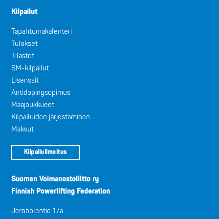
Kilpailut
Tapahtumakalenteri
Tulokset
Tilastot
SM-kilpailut
Lisenssit
Antidopingsopimus
Maajoukkueet
Kilpailuiden järjestäminen
Maksut
Kilpailuilmoitus
Suomen Voimanostoliitto ry
Finnish Powerlifting Federation
Jernbölentie 17a