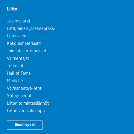
Liitto
Jäsenseurat
Liittyminen jäsenseuraksi
Lomakkeet
Kokousmateriaalit
Toimintakertomukset
Valmentajat
Tuomarit
Hall of Fame
Medialle
Voimanostaja-lehti
Yhteystiedot
Liiton toimintasäännöt
Liiton verkkokauppa
Suomisport