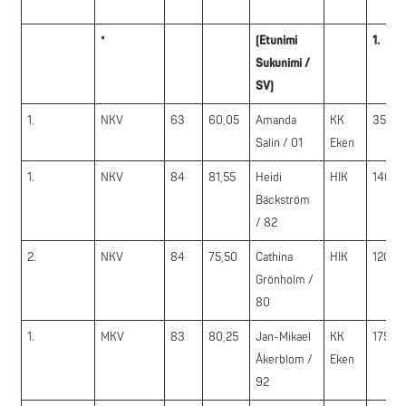
*
(Etunimi
1.
Sukunimi /
SV)
1.
NKV
63
60,05
Amanda
KK
35,0
Salin / 01
Eken
1.
NKV
84
81,55
Heidi
HIK
140,0
Bäckström
/ 82
2.
NKV
84
75,50
Cathina
HIK
120,0
Grönholm /
80
1.
MKV
83
80,25
Jan-Mikael
KK
175,0
Åkerblom /
Eken
92