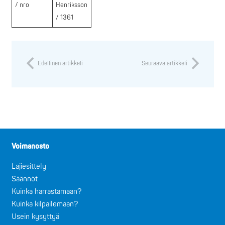
/ nro
Henriksson
/ 1361
Edellinen artikkeli
Seuraava artikkeli
Voimanosto
Lajiesittely
Säännöt
Kuinka harrastamaan?
Kuinka kilpailemaan?
Usein kysyttyä