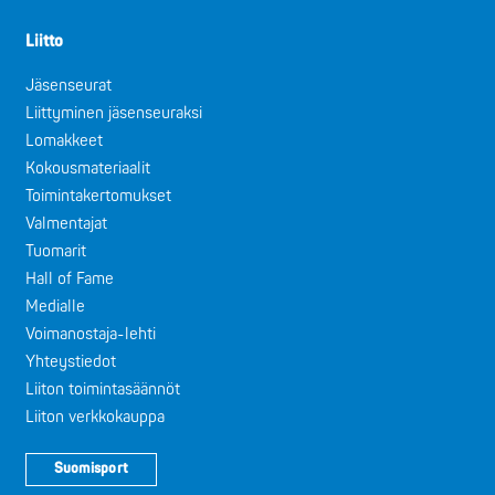
Liitto
Jäsenseurat
Liittyminen jäsenseuraksi
Lomakkeet
Kokousmateriaalit
Toimintakertomukset
Valmentajat
Tuomarit
Hall of Fame
Medialle
Voimanostaja-lehti
Yhteystiedot
Liiton toimintasäännöt
Liiton verkkokauppa
Suomisport