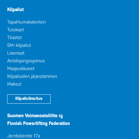
Kilpailut
Tapahtumakalenteri
Tulokset
Tilastot
SM-kilpailut
Lisenssit
Antidopingsopimus
Maajoukkueet
Kilpailuiden järjestäminen
Maksut
Kilpailuilmoitus
Suomen Voimanostoliitto ry
Finnish Powerlifting Federation
Jernbölentie 17a