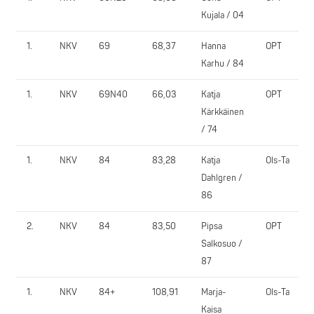
Kujala / 04
1.
NKV
69
68,37
Hanna
OPT
Karhu / 84
1.
NKV
69N40
66,03
Katja
OPT
Kärkkäinen
/ 74
1.
NKV
84
83,28
Katja
Ols-Ta
Dahlgren /
86
2.
NKV
84
83,50
Pipsa
OPT
Salkosuo /
87
1.
NKV
84+
108,91
Marja-
Ols-Ta
Kaisa