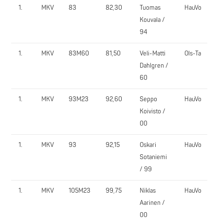
1.
MKV
83
82,30
Tuomas
HauVo
Kouvala /
94
1.
MKV
83M60
81,50
Veli-Matti
Ols-Ta
Dahlgren /
60
1.
MKV
93M23
92,60
Seppo
HauVo
Koivisto /
00
1.
MKV
93
92,15
Oskari
HauVo
Sotaniemi
/ 99
1.
MKV
105M23
99,75
Niklas
HauVo
Aarinen /
00