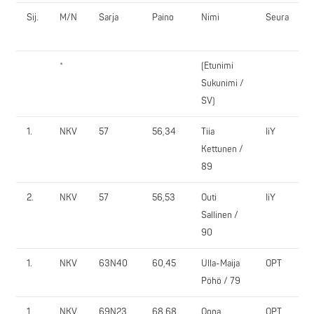
Sij.
M/N
Sarja
Paino
Nimi
Seura
*
(Etunimi
1
Sukunimi /
SV)
1.
NKV
57
56,34
Tiia
IiY
Kettunen /
89
2.
NKV
57
56,53
Outi
IiY
Sallinen /
90
1.
NKV
63N40
60,45
Ulla-Maija
OPT
Pöhö / 79
1.
NKV
69N23
68,68
Oona
OPT