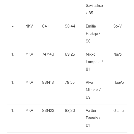
Savilaakso
/ 85
–
NKV
84+
98,44
Emilia
So-Vi
Haataja /
96
1.
MKV
74M40
69,25
Mikko
NaVo
Lompolo /
81
1.
MKV
83M18
78,55
Alvar
HauVo
Mikkola /
09
1.
MKV
83M23
82,30
Valtteri
Ols-Ta
Päätalo /
01