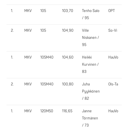
1.
MKV
105
103,70
Tenho Salo
OPT
/ 95
2.
MKV
105
104,90
Ville
So-Vi
Niskanen /
95
1.
MKV
105M40
104,60
Heikki
HauVo
Kurvinen /
83
2.
MKV
105M40
100,80
Juha
Ols-Ta
Pyykkönen
/ 82
1.
MKV
120M50
116,65
Janne
HauVo
Törmänen
/ 73