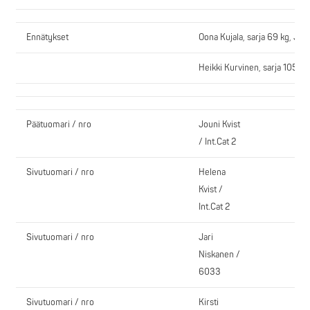
Ennätykset
Oona Kujala, sarja 69 kg, JK 
Heikki Kurvinen, sarja 105 kg
Päätuomari / nro
Jouni Kvist
/ Int.Cat 2
Sivutuomari / nro
Helena
Kvist /
Int.Cat 2
Sivutuomari / nro
Jari
Niskanen /
6033
Sivutuomari / nro
Kirsti