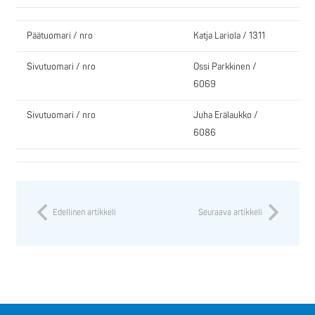
Päätuomari / nro
Katja Lariola / 1311
Sivutuomari / nro
Ossi Parkkinen /
6069
Sivutuomari / nro
Juha Erälaukko /
6086
Edellinen artikkeli
Seuraava artikkeli