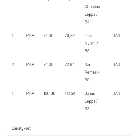
Christina
Leppä /
94
1.
MKV
74,00
73,22
Ilkka
HAK
165
Nurmi /
88
2.
MKV
74,00
72,94
Kari
HAK
80,
Remes /
60
1.
MKV
120,00
112,54
Janne
HAK
215
Leppä /
93
Ennätykset