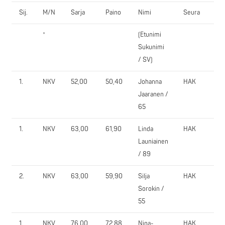
Sij.
M/N
Sarja
Paino
Nimi
Seura
JA
*
(Etunimi
1.
Sukunimi
/ SV)
1.
NKV
52,00
50,40
Johanna
HAK
65,
Jaaranen /
65
1.
NKV
63,00
61,90
Linda
HAK
115
Launiainen
/ 89
2.
NKV
63,00
59,90
Silja
HAK
55,
Sorokin /
55
1.
NKV
76,00
72,88
Nina-
HAK
95,