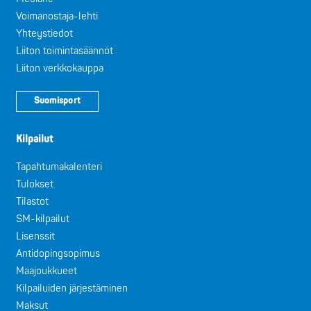
Voimanostaja-lehti
Yhteystiedot
Liiton toimintasäännöt
Liiton verkkokauppa
Suomisport
Kilpailut
Tapahtumakalenteri
Tulokset
Tilastot
SM-kilpailut
Lisenssit
Antidopingsopimus
Maajoukkueet
Kilpailuiden järjestäminen
Maksut