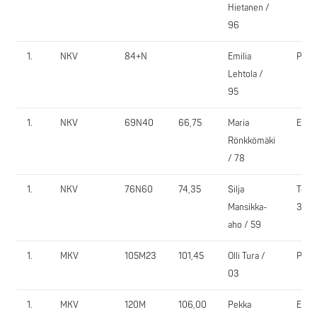
Hietanen /
96
1.
NKV
84+N
Emilia
PyY
Lehtola /
95
1.
NKV
69N40
66,75
Maria
EV
Rönkkömäki
/ 78
1.
NKV
76N60
74,35
Silja
Tea
Mansikka-
365
aho / 59
1.
MKV
105M23
101,45
Olli Tura /
PyY
03
1.
MKV
120M
106,00
Pekka
EV