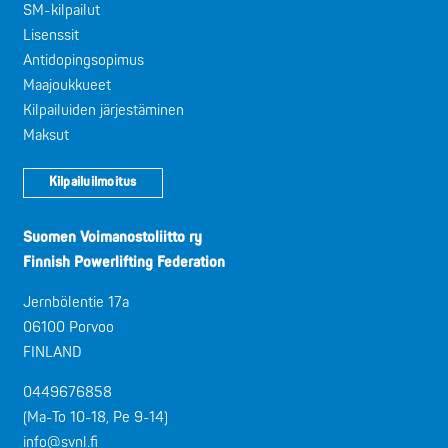
SM-kilpailut
Lisenssit
Antidopingsopimus
Maajoukkueet
Kilpailuiden järjestäminen
Maksut
Kilpailuilmoitus
Suomen Voimanostoliitto ry
Finnish Powerlifting Federation
Jernbölentie 17a
06100 Porvoo
FINLAND
0449676858
(Ma-To 10-18, Pe 9-14)
info@svnl.fi