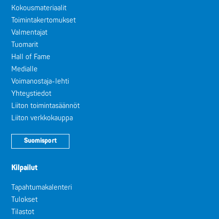
Kokousmateriaalit
Toimintakertomukset
Valmentajat
Tuomarit
Hall of Fame
Medialle
Voimanostaja-lehti
Yhteystiedot
Liiton toimintasäännöt
Liiton verkkokauppa
Suomisport
Kilpailut
Tapahtumakalenteri
Tulokset
Tilastot