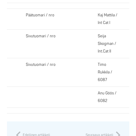
Päätuomari / nro
Kaj Mattila /
Int Cat I
Sivutuomari / nro
Seija
Skogman /
Int.Cat II
Sivutuomari / nro
Timo
Rukkila /
6087
Anu Göös /
6082
Edellinen artikkeli
Seuraava artikkeli