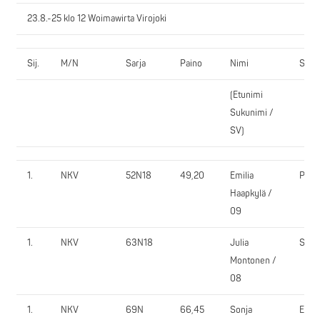
23.8.-25 klo 12 Woimawirta Virojoki
Sij.
M/N
Sarja
Paino
Nimi
Seur
(Etunimi
Sukunimi /
SV)
1.
NKV
52N18
49,20
Emilia
PyY
Haapkylä /
09
1.
NKV
63N18
Julia
SaJy
Montonen /
08
1.
NKV
69N
66,45
Sonja
EV