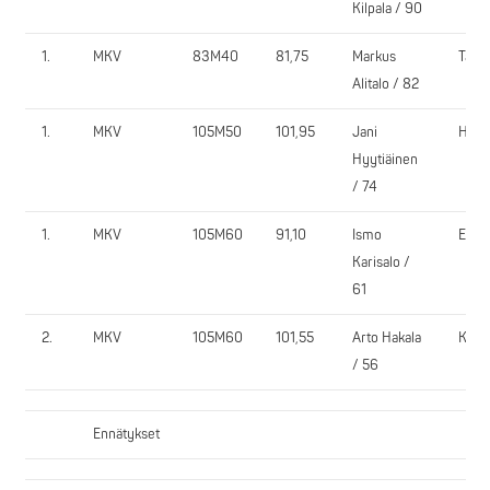
Kilpala / 90
1.
MKV
83M40
81,75
Markus
Tam
Alitalo / 82
1.
MKV
105M50
101,95
Jani
HPV
Hyytiäinen
/ 74
1.
MKV
105M60
91,10
Ismo
EV
Karisalo /
61
2.
MKV
105M60
101,55
Arto Hakala
K-U
/ 56
Ennätykset