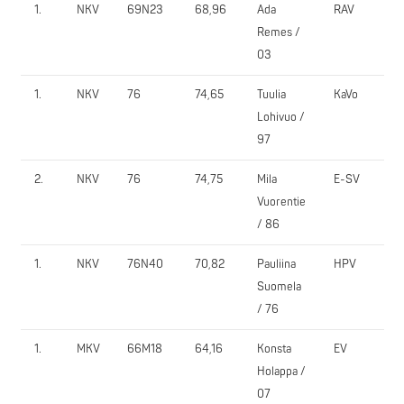
1.
NKV
69N23
68,96
Ada
RAV
Remes /
03
1.
NKV
76
74,65
Tuulia
KaVo
Lohivuo /
97
2.
NKV
76
74,75
Mila
E-SV
Vuorentie
/ 86
1.
NKV
76N40
70,82
Pauliina
HPV
Suomela
/ 76
1.
MKV
66M18
64,16
Konsta
EV
Holappa /
07