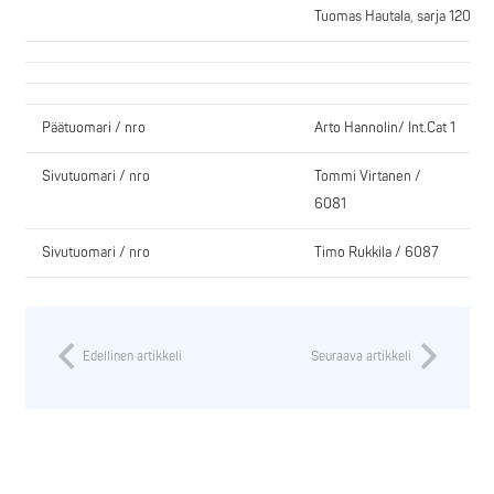
Tuomas Hautala, sarja 120 kg,
Päätuomari / nro
Arto Hannolin/ Int.Cat 1
Sivutuomari / nro
Tommi Virtanen /
6081
Sivutuomari / nro
Timo Rukkila / 6087
Edellinen artikkeli
Seuraava artikkeli