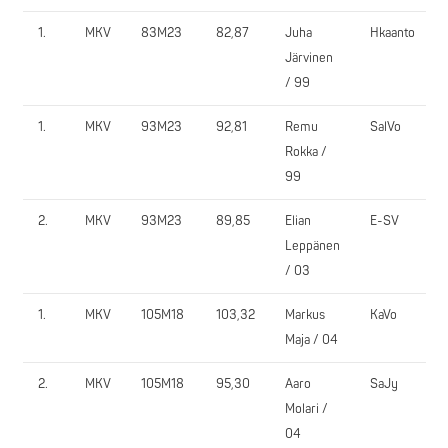
1.
MKV
83M23
82,87
Juha
Hkaanto
Järvinen
/ 99
1.
MKV
93M23
92,81
Remu
SalVo
Rokka /
99
2.
MKV
93M23
89,85
Elian
E-SV
Leppänen
/ 03
1.
MKV
105M18
103,32
Markus
KaVo
Maja / 04
2.
MKV
105M18
95,30
Aaro
SaJy
Molari /
04