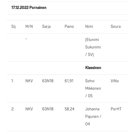
17.12.2022 Pornainen
Sij.
M/N
Sarja
Paino
Nimi
Seura
*
(Etunimi
Sukunimi
/ SV)
Klassinen
1.
NKV
63N18
61,91
Sohvi
ViNo
Mikkonen
/ 05
2.
NKV
63N18
58,24
Johanna
PorHT
Pajunen /
04