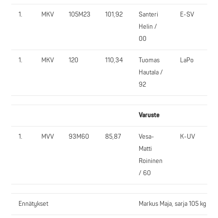
1.
MKV
105M23
101,92
Santeri
E-SV
Helin /
00
1.
MKV
120
110,34
Tuomas
LaPo
Hautala /
92
Varuste
1.
MVV
93M60
85,87
Vesa-
K-UV
Matti
Roininen
/ 60
Ennätykset
Markus Maja, sarja 105 kg JK 