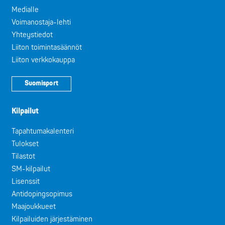
Medialle
Voimanostaja-lehti
Yhteystiedot
Liiton toimintasäännöt
Liiton verkkokauppa
Suomisport
Kilpailut
Tapahtumakalenteri
Tulokset
Tilastot
SM-kilpailut
Lisenssit
Antidopingsopimus
Maajoukkueet
Kilpailuiden järjestäminen