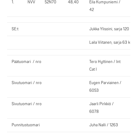
1.
NVV
52N70
48,40
Eila Kumpuniemi /
E-
42
SE:t
Jukka Ylisoini, sarja 120 kg
Laila Viitanen, sarja 63 kg,
Päätuomari / nro
Tero Hyttinen / Int
Cat I
Sivutuomari / nro
Eugen Parviainen /
6053
Sivutuomari / nro
Jaarli Pirkkiö /
6078
Punnitustuomari
Juha Nalli / 1263