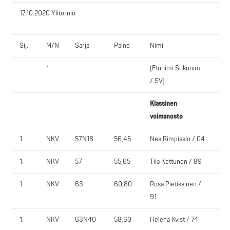
17.10.2020 Ylitornio
Sij.
M/N
Sarja
Paino
Nimi
Se
*
(Etunimi Sukunimi
/ SV)
Klassinen
voimanosto
1.
NKV
57N18
56,45
Nea Rimpisalo / 04
Aav
1.
NKV
57
55,65
Tiia Kettunen / 89
IiY
1.
NKV
63
60,80
Rosa Pietikäinen /
Na
91
1.
NKV
63N40
58,60
Helena Kvist / 74
So-