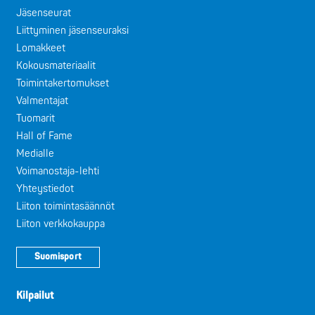
Jäsenseurat
Liittyminen jäsenseuraksi
Lomakkeet
Kokousmateriaalit
Toimintakertomukset
Valmentajat
Tuomarit
Hall of Fame
Medialle
Voimanostaja-lehti
Yhteystiedot
Liiton toimintasäännöt
Liiton verkkokauppa
Suomisport
Kilpailut