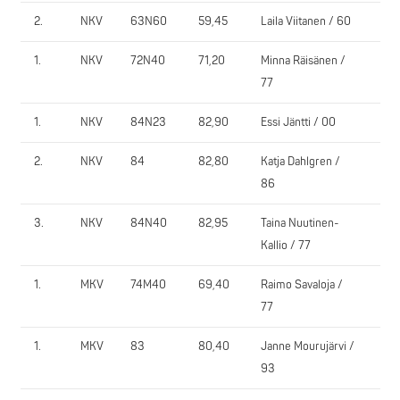
2.
NKV
63N60
59,45
Laila Viitanen / 60
IiY
1.
NKV
72N40
71,20
Minna Räisänen /
Pa
77
1.
NKV
84N23
82,90
Essi Jäntti / 00
Na
2.
NKV
84
82,80
Katja Dahlgren /
Ols
86
3.
NKV
84N40
82,95
Taina Nuutinen-
Ke
Kallio / 77
1.
MKV
74M40
69,40
Raimo Savaloja /
Ols
77
1.
MKV
83
80,40
Janne Mourujärvi /
KE
93