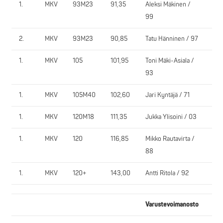
1.
MKV
93M23
91,35
Aleksi Mäkinen /
Na
99
2.
MKV
93M23
90,85
Tatu Hänninen / 97
IiY
1.
MKV
105
101,95
Toni Mäki-Asiala /
NP
93
1.
MKV
105M40
102,60
Jari Kyntäjä / 71
Aav
1.
MKV
120M18
111,35
Jukka Ylisoini / 03
Ke
1.
MKV
120
116,85
Mikko Rautavirta /
Na
88
1.
MKV
120+
143,00
Antti Ritola / 92
Na
Varustevoimanosto