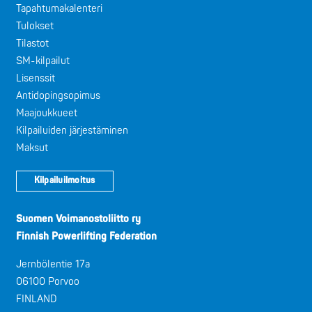
Tapahtumakalenteri
Tulokset
Tilastot
SM-kilpailut
Lisenssit
Antidopingsopimus
Maajoukkueet
Kilpailuiden järjestäminen
Maksut
Kilpailuilmoitus
Suomen Voimanostoliitto ry
Finnish Powerlifting Federation
Jernbölentie 17a
06100 Porvoo
FINLAND