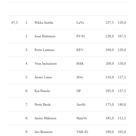
67,5
1.
Pekka Anttila
LaVo
237,5
120,0
240
2.
Jussi Huhtanen
PV-81
230,0
107,5
230
3.
Pertti Laitinen
KEV
200,0
120,0
240
4.
Vesa Jauhiainen
HAK
200,0
150,0
210
5.
Jarmo Laine
JäVo
210,0
127,5
217
6.
Kai Panula
OP
205,0
137,5
210
7.
Pertti Barsk
AavKi
175,0
140,0
200
8.
Jarmo Mäkinen
HamVo
185,0
112,5
207
9.
Jari Rissanen
VAK-82
180,0
105,0
210