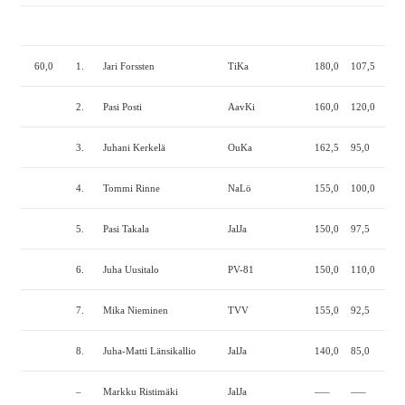
60,0
1.
Jari Forssten
TiKa
180,0
107,5
215
2.
Pasi Posti
AavKi
160,0
120,0
190
3.
Juhani Kerkelä
OuKa
162,5
95,0
190
4.
Tommi Rinne
NaLö
155,0
100,0
170
5.
Pasi Takala
JalJa
150,0
97,5
177
6.
Juha Uusitalo
PV-81
150,0
110,0
155
7.
Mika Nieminen
TVV
155,0
92,5
160
8.
Juha-Matti Länsikallio
JalJa
140,0
85,0
175
–
Markku Ristimäki
JalJa
—–
—–
—–