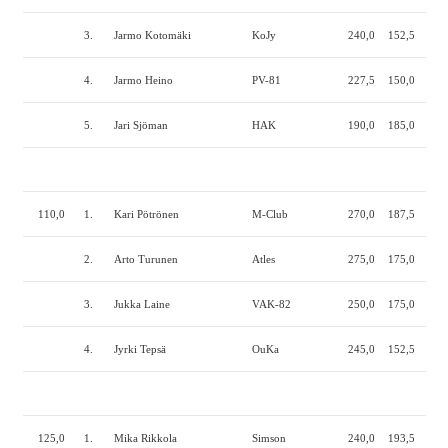
3.
Jarmo Kotomäki
KoJy
240,0
152,5
250
4.
Jarmo Heino
PV-81
227,5
150,0
262
5.
Jari Sjöman
HAK
190,0
185,0
200
110,0
1.
Kari Pötrönen
M-Club
270,0
187,5
320
2.
Arto Turunen
Atles
275,0
175,0
295
3.
Jukka Laine
VAK-82
250,0
175,0
285
4.
Jyrki Tepsä
OuKa
245,0
152,5
260
125,0
1.
Mika Rikkola
Simson
240,0
193,5
250