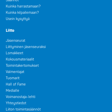
Säännöt
Kuinka harrastamaan?
Kuinka kilpailemaan?
Usein kysyttyä
Liitto
Jäsenseurat
Liittyminen jäsenseuraksi
Lomakkeet
Kokousmateriaalit
Toimintakertomukset
Valmentajat
Tuomarit
Hall of Fame
Medialle
Voimanostaja-lehti
Yhteystiedot
Liiton toimintasäännöt