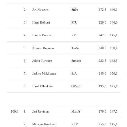
2.
Ari Hujanen
SiiPo
272,5
140,0
265
3.
Harri Hohtari
RTU
220,0
140,0
290
4.
Hannu Paasila
KV
247,5
145,0
252
5.
Kimmo Ilmanen
TurSa
230,0
160,0
240
6.
Jukka Turunen
Simson
232,5
142,5
245
7.
Jarkko Makkonen
SaJy
245,0
150,0
220
8.
Harri Ollanketo
OV-86
195,0
125,0
240
100,0
1.
Jari Järvinen
MänJä
270,0
147,5
265
2.
Markku Torvinen
KEV
255,0
145,0
250