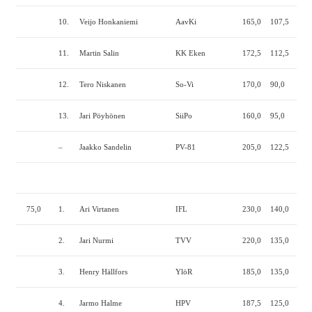
10.
Veijo Honkaniemi
AavKi
165,0
107,5
207
11.
Martin Salin
KK Eken
172,5
112,5
190
12.
Tero Niskanen
So-Vi
170,0
90,0
190
13.
Jari Pöyhönen
SiiPo
160,0
95,0
190
–
Jaakko Sandelin
PV-81
205,0
122,5
—–
75,0
1.
Ari Virtanen
IFL
230,0
140,0
262
2.
Jari Nurmi
TVV
220,0
135,0
230
3.
Henry Hällfors
YlöR
185,0
135,0
230
4.
Jarmo Halme
HPV
187,5
125,0
220