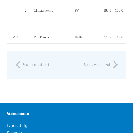
2.
Christer Pernu
PV
180,0
135,0
200
125+
1.
Pasi Paavisto
HaHa
270,0
152,5
277
Edellinen artikkeli
Seuraava artikkeli
Voimanosto
Lajiesittely