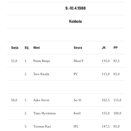
9.-10.4.1988
Kokkola
Sarja
Sij.
Nimi
Seura
JK
PP
MN
52,0
1.
Pentti Rimpi
MuurY
135,0
92,5
162
2.
Tero Kirsilä
PV
115,0
65,0
150
56,0
1.
Asko Sirviö
So-Vi
162,5
115,0
182
2.
Timo Hyvärinen
KesU
155,0
100,0
190
3.
Tuomas Kari
IFL
147,5
95,0
160