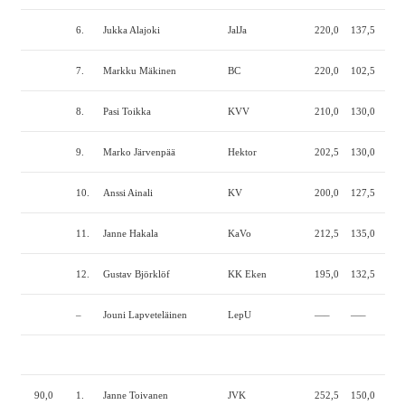
6.
Jukka Alajoki
JalJa
220,0
137,5
255
7.
Markku Mäkinen
BC
220,0
102,5
260
8.
Pasi Toikka
KVV
210,0
130,0
227
9.
Marko Järvenpää
Hektor
202,5
130,0
230
10.
Anssi Ainali
KV
200,0
127,5
235
11.
Janne Hakala
KaVo
212,5
135,0
215
12.
Gustav Björklöf
KK Eken
195,0
132,5
205
–
Jouni Lapveteläinen
LepU
—–
—–
—–
90,0
1.
Janne Toivanen
JVK
252,5
150,0
275