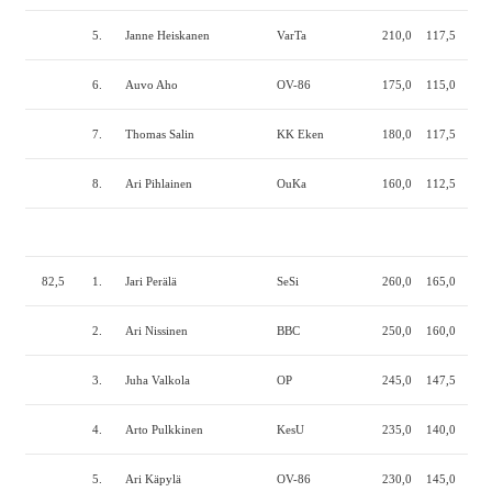
5.
Janne Heiskanen
VarTa
210,0
117,5
190
6.
Auvo Aho
OV-86
175,0
115,0
210
7.
Thomas Salin
KK Eken
180,0
117,5
202
8.
Ari Pihlainen
OuKa
160,0
112,5
215
82,5
1.
Jari Perälä
SeSi
260,0
165,0
270
2.
Ari Nissinen
BBC
250,0
160,0
235
3.
Juha Valkola
OP
245,0
147,5
245
4.
Arto Pulkkinen
KesU
235,0
140,0
250
5.
Ari Käpylä
OV-86
230,0
145,0
245