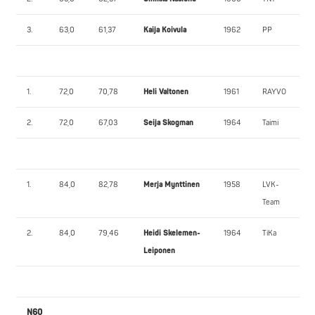
3.
63,0
61,37
Kaija Koivula
1962
PP
1.
72,0
70,78
Heli Valtonen
1961
RAYVO
2.
72,0
67,03
Seija Skogman
1964
Taimi
1.
84,0
82,78
Merja Mynttinen
1958
LVK-
Team
2.
84,0
79,46
Heidi Skelemen-
1964
TiKa
Leiponen
N60