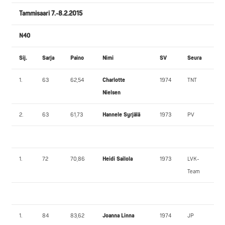
Tammisaari 7.-8.2.2015
N40
Sij.
Sarja
Paino
Nimi
SV
Seura
1.
63
62,54
Charlotte
1974
TNT
Nielsen
2.
63
61,73
Hannele Syrjälä
1973
PV
1.
72
70,86
Heidi Sailola
1973
LVK-
Team
1.
84
83,62
Joanna Linna
1974
JP