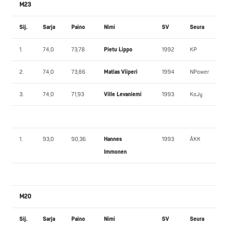
M23
Sij.
Sarja
Paino
Nimi
SV
Seura
1.
74,0
73,78
Pietu Lippo
1992
KP
2.
74,0
73,86
Matias Viiperi
1994
NPower
3.
74,0
71,93
Ville Levaniemi
1993
KoJy
1.
93,0
90,36
Hannes
1993
ÅKK
Immonen
M20
Sij.
Sarja
Paino
Nimi
SV
Seura