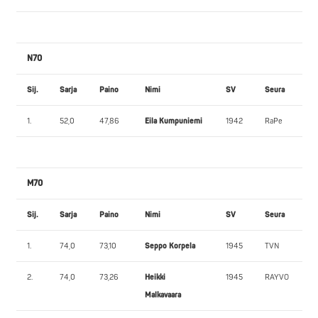
N70
Sij.
Sarja
Paino
Nimi
SV
Seura
1.
52,0
47,86
Eila Kumpuniemi
1942
RaPe
M70
Sij.
Sarja
Paino
Nimi
SV
Seura
1.
74,0
73,10
Seppo Korpela
1945
TVN
2.
74,0
73,26
Heikki
1945
RAYVO
Malkavaara