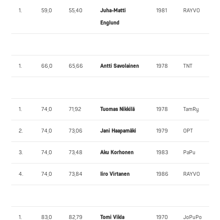
1.
59,0
55,40
Juha-Matti
1981
RAYVO
Englund
1.
66,0
65,66
Antti Savolainen
1978
TNT
1.
74,0
71,92
Tuomas Nikkilä
1978
TamRy
2.
74,0
73,06
Jani Haapamäki
1979
OPT
3.
74,0
73,48
Aku Korhonen
1983
PaPu
4.
74,0
73,84
Iiro Virtanen
1986
RAYVO
1.
83,0
82,79
Tomi Vikla
1970
JoPuPo