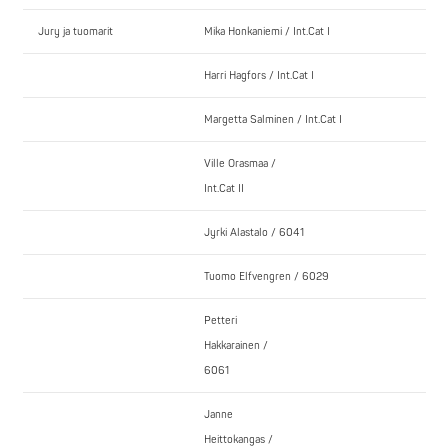
Jury ja tuomarit
Mika Honkaniemi / Int.Cat I
Harri Hagfors / Int.Cat I
Margetta Salminen / Int.Cat I
Ville Orasmaa /
Int.Cat II
Jyrki Alastalo / 6041
Tuomo Elfvengren / 6029
Petteri
Hakkarainen /
6061
Janne
Heittokangas /