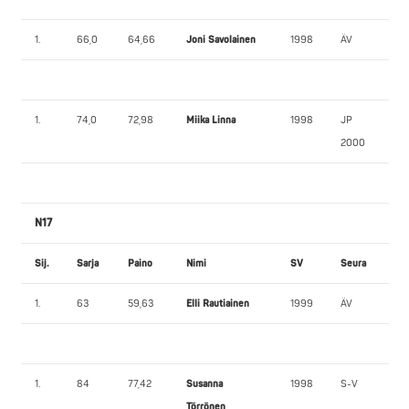
1.
66,0
64,66
Joni Savolainen
1998
ÄV
1.
74,0
72,98
Miika Linna
1998
JP
2000
N17
Sij.
Sarja
Paino
Nimi
SV
Seura
1.
63
59,63
Elli Rautiainen
1999
ÄV
1.
84
77,42
Susanna
1998
S-V
Törrönen