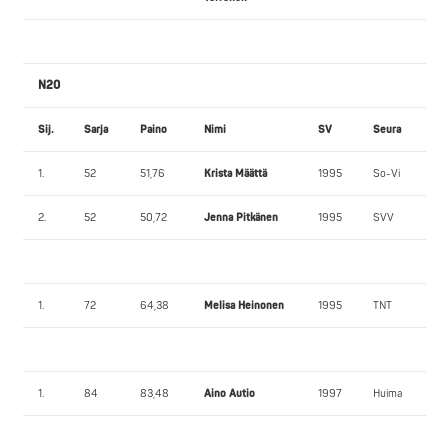
N20
Sij.
Sarja
Paino
Nimi
SV
Seura
1.
52
51,76
Krista Määttä
1995
So-Vi
2.
52
50,72
Jenna Pitkänen
1995
SVV
1.
72
64,38
Melisa Heinonen
1995
TNT
1.
84
83,48
Aino Autio
1997
Huima