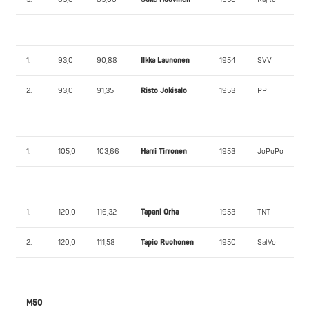
1.
93,0
90,88
Ilkka Launonen
1954
SVV
2.
93,0
91,35
Risto Jokisalo
1953
PP
1.
105,0
103,66
Harri Tirronen
1953
JoPuPo
1.
120,0
116,32
Tapani Orha
1953
TNT
2.
120,0
111,58
Tapio Ruohonen
1950
SalVo
M50