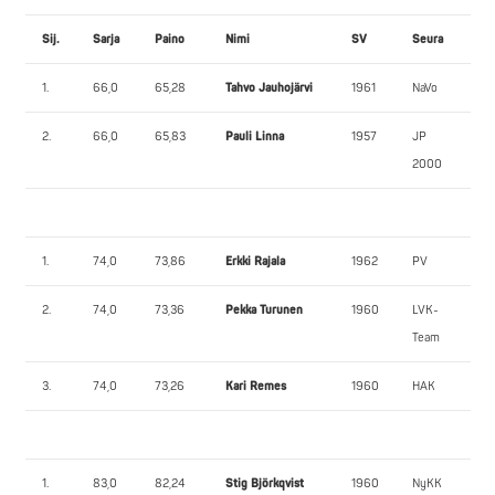
Sij.
Sarja
Paino
Nimi
SV
Seura
1.
66,0
65,28
Tahvo Jauhojärvi
1961
NaVo
2.
66,0
65,83
Pauli Linna
1957
JP
2000
1.
74,0
73,86
Erkki Rajala
1962
PV
2.
74,0
73,36
Pekka Turunen
1960
LVK-
Team
3.
74,0
73,26
Kari Remes
1960
HAK
1.
83,0
82,24
Stig Björkqvist
1960
NyKK