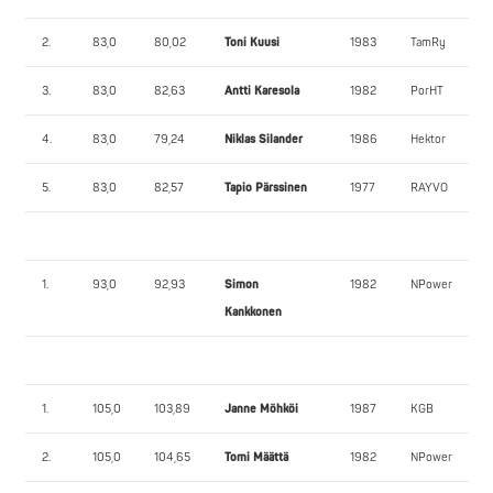
2.
83,0
80,02
Toni Kuusi
1983
TamRy
3.
83,0
82,63
Antti Karesola
1982
PorHT
4.
83,0
79,24
Niklas Silander
1986
Hektor
5.
83,0
82,57
Tapio Pärssinen
1977
RAYVO
1.
93,0
92,93
Simon
1982
NPower
Kankkonen
1.
105,0
103,89
Janne Möhköi
1987
KGB
2.
105,0
104,65
Tomi Määttä
1982
NPower