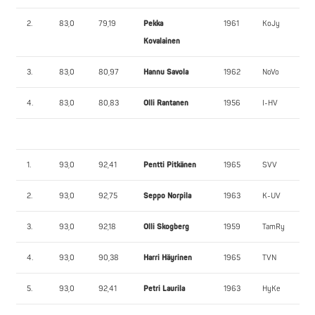
2.
83,0
79,19
Pekka
1961
KoJy
Kovalainen
3.
83,0
80,97
Hannu Savola
1962
NoVo
4.
83,0
80,83
Olli Rantanen
1956
I-HV
1.
93,0
92,41
Pentti Pitkänen
1965
SVV
2.
93,0
92,75
Seppo Norpila
1963
K-UV
3.
93,0
92,18
Olli Skogberg
1959
TamRy
4.
93,0
90,38
Harri Häyrinen
1965
TVN
5.
93,0
92,41
Petri Laurila
1963
HyKe