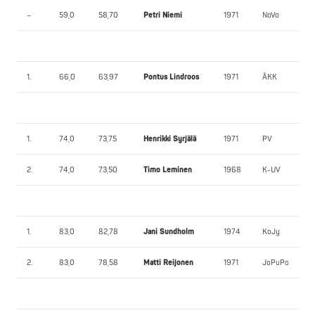
–
59,0
58,70
Petri Niemi
1971
NoVo
1.
66,0
63,97
Pontus Lindroos
1971
ÅKK
1.
74,0
73,75
Henrikki Syrjälä
1971
PV
2.
74,0
73,50
Timo Leminen
1968
K-UV
1.
83,0
82,78
Jani Sundholm
1974
KoJy
2.
83,0
78,58
Matti Reijonen
1971
JoPuPo