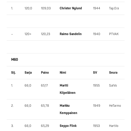
1.
120,0
109,03
Christer Nylund
1944
Tap.Erä
–
120+
120,23
Raimo Sandelin
1940
PTVAK
M60
Sij.
Sarja
Paino
Nimi
SV
Seura
1.
66,0
65,17
Martti
1955
SalVo
Kilpeläinen
2.
66,0
65,78
Markku
1949
HeTarmo
Kemppainen
3.
66,0
65,29
Seppo Flink
1953
HartVo