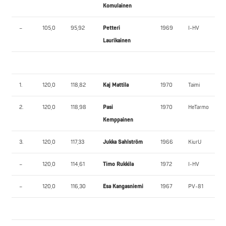
Komulainen
–
105,0
95,92
Petteri
1969
I-HV
Laurikainen
1.
120,0
118,82
Kaj Mattila
1970
Taimi
2.
120,0
118,98
Pasi
1970
HeTarmo
Kemppainen
3.
120,0
117,33
Jukka Sahlström
1966
KiurU
–
120,0
114,61
Timo Rukkila
1972
I-HV
–
120,0
116,30
Esa Kangasniemi
1967
PV-81