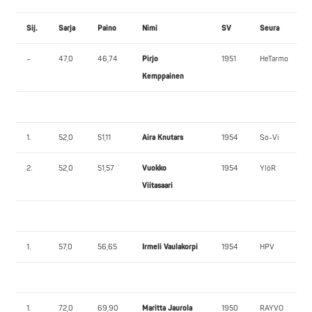
Sij.
Sarja
Paino
Nimi
SV
Seura
–
47,0
46,74
Pirjo
1951
HeTarmo
Kemppainen
1.
52,0
51,11
Aira Knutars
1954
So-Vi
2.
52,0
51,57
Vuokko
1954
YlöR
Viitasaari
1.
57,0
56,65
Irmeli Vaulakorpi
1954
HPV
1.
72,0
69,90
Maritta Jaurola
1950
RAYVO