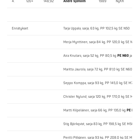
4.
120+
148,92
André Sjöholm
1989
NyKK
Ennätykset
Tarja Uppala, sarja, 63 kg, PP 102,5 kg SE N50
Merja Mynttinen, sarja 84 kg. PP 120,0 kg SE N50
Aira Knutars, sarja 52 kg, PP 80,5 kg
PE N60
ja SE 
Maritta Jaurola, sarja 72 kg, PP 81,0 kg SE N60
Seppo Komppa, sarja 93 kg, PP 145,0 kg SE M70
Christer Nylund, sarja 120 kg, PP 170,0 kg SE M70
Martti Kilpeläinen, sarja 66 kg, PP 135,0 kg
PE M60
Stig Björkqvist, sarja 83 kg, PP 198,5 kg SE M50
Pentti Pitkänen, sarja 93 kg, PP 208,0 kg SE M50