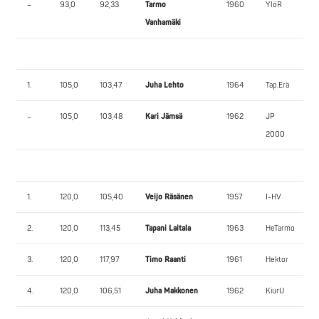
–
93,0
92,33
Tarmo
1960
YlöR
Vanhamäki
1.
105,0
103,47
Juha Lehto
1964
Tap.Erä
–
105,0
103,48
Kari Jämsä
1962
JP
2000
1.
120,0
105,40
Veijo Räsänen
1957
I-HV
2.
120,0
113,45
Tapani Laitala
1963
HeTarmo
3.
120,0
117,97
Timo Raanti
1961
Hektor
4.
120,0
106,51
Juha Makkonen
1962
KiurU