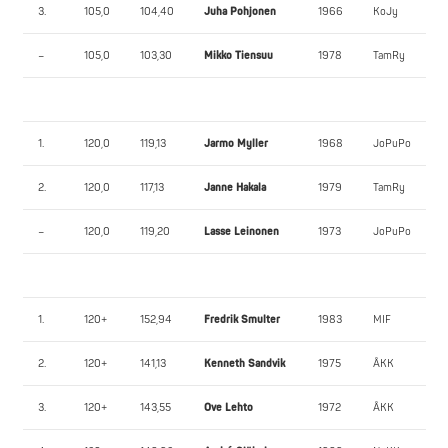
3.
105,0
104,40
Juha Pohjonen
1966
KoJy
–
105,0
103,30
Mikko Tiensuu
1978
TamRy
1.
120,0
119,13
Jarmo Myller
1968
JoPuPo
2.
120,0
117,13
Janne Hakala
1979
TamRy
–
120,0
119,20
Lasse Leinonen
1973
JoPuPo
1.
120+
152,94
Fredrik Smulter
1983
MIF
2.
120+
141,13
Kenneth Sandvik
1975
ÅKK
3.
120+
143,55
Ove Lehto
1972
ÅKK