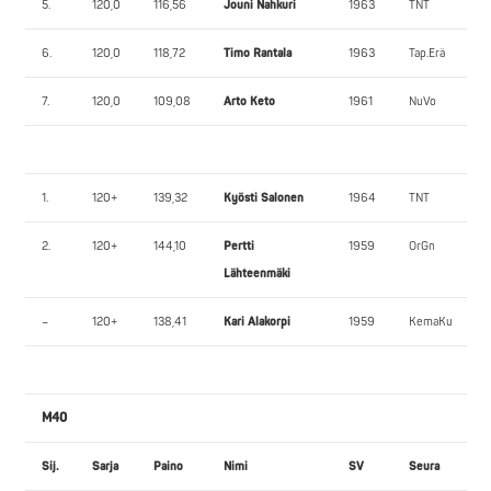
5.
120,0
116,56
Jouni Nahkuri
1963
TNT
6.
120,0
118,72
Timo Rantala
1963
Tap.Erä
7.
120,0
109,08
Arto Keto
1961
NuVo
1.
120+
139,32
Kyösti Salonen
1964
TNT
2.
120+
144,10
Pertti
1959
OrGn
Lähteenmäki
–
120+
138,41
Kari Alakorpi
1959
KemaKu
M40
Sij.
Sarja
Paino
Nimi
SV
Seura