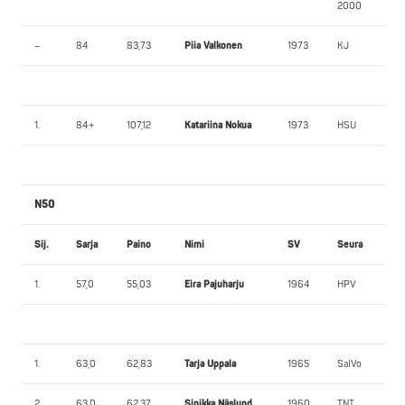
2000
–
84
83,73
Piia Valkonen
1973
KJ
1.
84+
107,12
Katariina Nokua
1973
HSU
N50
Sij.
Sarja
Paino
Nimi
SV
Seura
1.
57,0
55,03
Eira Pajuharju
1964
HPV
1.
63,0
62,83
Tarja Uppala
1965
SalVo
2.
63,0
62,37
Sinikka Näslund
1960
TNT