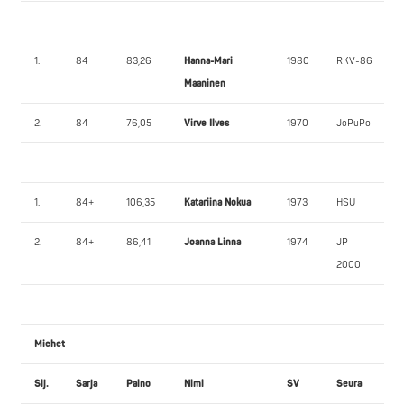
1.
84
83,26
Hanna-Mari
1980
RKV-86
Maaninen
2.
84
76,05
Virve Ilves
1970
JoPuPo
1.
84+
106,35
Katariina Nokua
1973
HSU
2.
84+
86,41
Joanna Linna
1974
JP
2000
Miehet
Sij.
Sarja
Paino
Nimi
SV
Seura