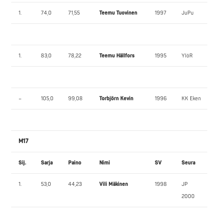
1.
74,0
71,55
Teemu Tuovinen
1997
JuPu
1.
83,0
78,22
Teemu Hällfors
1995
YlöR
–
105,0
99,08
Torbjörn Kevin
1996
KK Eken
M17
Sij.
Sarja
Paino
Nimi
SV
Seura
1.
53,0
44,23
Vili Mäkinen
1998
JP
2000