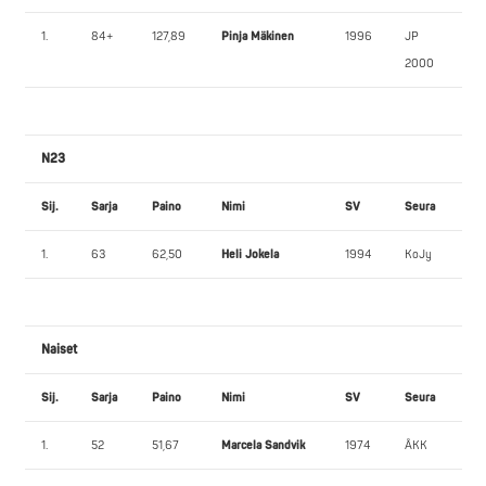
1.
84+
127,89
Pinja Mäkinen
1996
JP
2000
N23
Sij.
Sarja
Paino
Nimi
SV
Seura
1.
63
62,50
Heli Jokela
1994
KoJy
Naiset
Sij.
Sarja
Paino
Nimi
SV
Seura
1.
52
51,67
Marcela Sandvik
1974
ÅKK