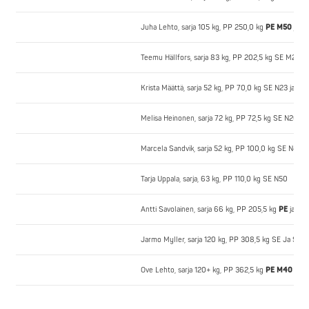
Juha Lehto, sarja 105 kg, PP 250,0 kg
PE M50
ja S
Teemu Hällfors, sarja 83 kg, PP 202,5 kg SE M20
Krista Määttä, sarja 52 kg, PP 70,0 kg SE N23 ja N2
Melisa Heinonen, sarja 72 kg, PP 72,5 kg SE N20
Marcela Sandvik, sarja 52 kg, PP 100,0 kg SE N40
Tarja Uppala, sarja, 63 kg, PP 110,0 kg SE N50
Antti Savolainen, sarja 66 kg, PP 205,5 kg
PE
ja SE
Jarmo Myller, sarja 120 kg, PP 308,5 kg SE Ja SE 
Ove Lehto, sarja 120+ kg, PP 362,5 kg
PE M40
ja S