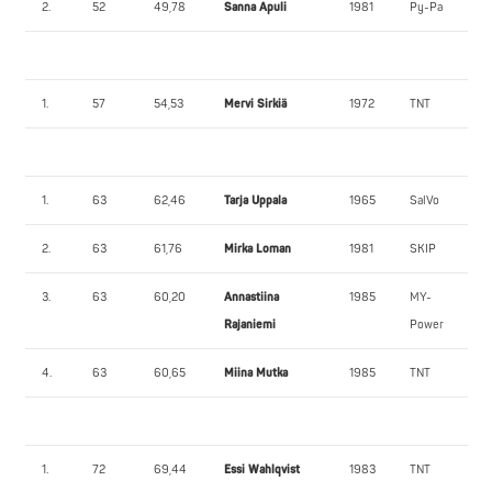
2.
52
49,78
Sanna Apuli
1981
Py-Pa
1.
57
54,53
Mervi Sirkiä
1972
TNT
1.
63
62,46
Tarja Uppala
1965
SalVo
2.
63
61,76
Mirka Loman
1981
SKIP
3.
63
60,20
Annastiina
1985
MY-
Rajaniemi
Power
4.
63
60,65
Miina Mutka
1985
TNT
1.
72
69,44
Essi Wahlqvist
1983
TNT