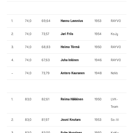
1.
74,0
69,64
Hannu Lavonius
1953
RAYVO
2.
74,0
73,57
Jari Friis
1954
KoJy
3.
74,0
68,83
Heimo Törmä
1950
RAYVO
4.
74,0
67,63
Juha Inkinen
1946
RAYVO
–
74,0
73,79
Antero Kauranen
1948
NoVo
1.
83,0
82,61
Reima Häkkinen
1950
LVK-
Team
2.
83,0
81,97
Jouni Knutars
1953
So-Vi
3.
83,0
83,00
Suke Huovinen
1950
KajKu