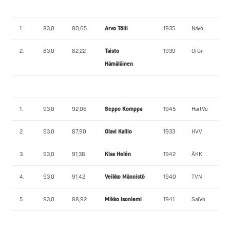
1.
83,0
80,65
Arvo Tölli
1935
NaVo
2.
83,0
82,22
Taisto
1939
OrGn
Hämäläinen
1.
93,0
92,06
Seppo Komppa
1945
HartVo
2.
93,0
87,90
Olavi Kallio
1933
HVV
3.
93,0
91,38
Klas Helén
1942
ÅKK
4.
93,0
91,42
Veikko Männistö
1940
TVN
5.
93,0
88,92
Mikko Isoniemi
1941
SalVo