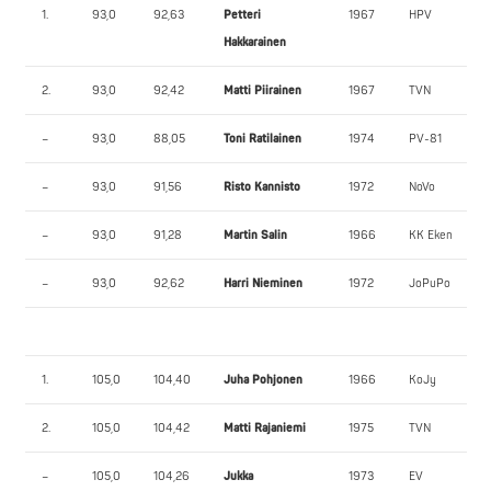
1.
93,0
92,63
Petteri
1967
HPV
Hakkarainen
2.
93,0
92,42
Matti Piirainen
1967
TVN
–
93,0
88,05
Toni Ratilainen
1974
PV-81
–
93,0
91,56
Risto Kannisto
1972
NoVo
–
93,0
91,28
Martin Salin
1966
KK Eken
–
93,0
92,62
Harri Nieminen
1972
JoPuPo
1.
105,0
104,40
Juha Pohjonen
1966
KoJy
2.
105,0
104,42
Matti Rajaniemi
1975
TVN
–
105,0
104,26
Jukka
1973
EV