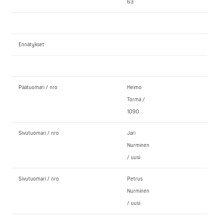
63
Ennätykset
Päätuomari / nro
Heimo
Törmä /
1090
Sivutuomari / nro
Jari
Nurminen
/ uusi
Sivutuomari / nro
Petrus
Nurminen
/ uusi