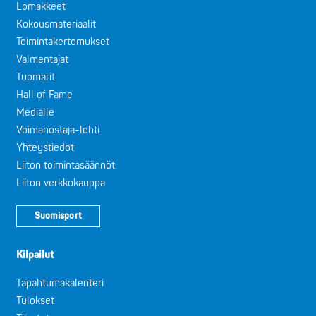
Lomakkeet
Kokousmateriaalit
Toimintakertomukset
Valmentajat
Tuomarit
Hall of Fame
Medialle
Voimanostaja-lehti
Yhteystiedot
Liiton toimintasäännöt
Liiton verkkokauppa
Suomisport
Kilpailut
Tapahtumakalenteri
Tulokset