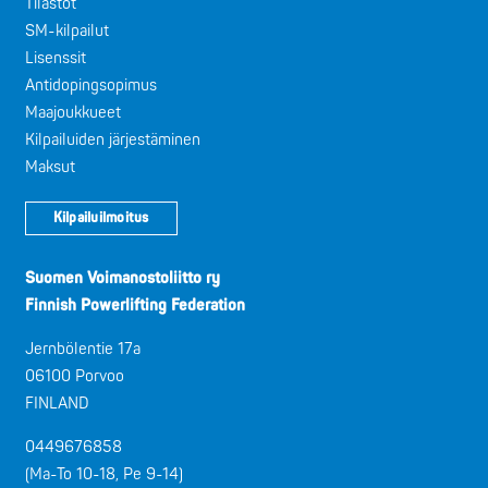
Tilastot
SM-kilpailut
Lisenssit
Antidopingsopimus
Maajoukkueet
Kilpailuiden järjestäminen
Maksut
Kilpailuilmoitus
Suomen Voimanostoliitto ry
Finnish Powerlifting Federation
Jernbölentie 17a
06100 Porvoo
FINLAND
0449676858
(Ma-To 10-18, Pe 9-14)