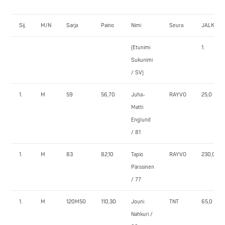
Sij.
M/N
Sarja
Paino
Nimi
Seura
JALKAK
(Etunimi
1.
Sukunimi
/ SV)
1.
M
59
56,70
Juha-
RAYVO
25,0
Matti
Englund
/ 81
1.
M
83
82,10
Tapio
RAYVO
230,0
Pärssinen
/ 77
1.
M
120M50
110,30
Jouni
TNT
65,0
Nahkuri /