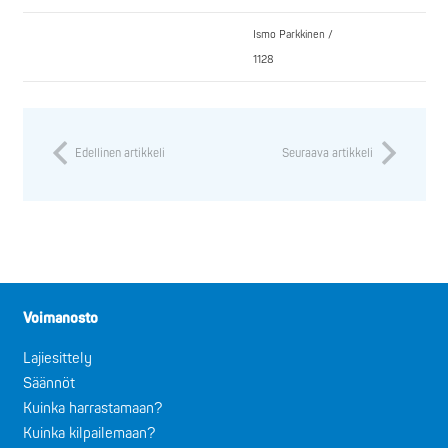
Ismo Parkkinen /
1128
Edellinen artikkeli
Seuraava artikkeli
Voimanosto
Lajiesittely
Säännöt
Kuinka harrastamaan?
Kuinka kilpailemaan?