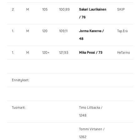
2.
M
105
100,89
Sakari Laurikainen
SKIP
/ 76
1.
M
120
109,11
Jorma Kanerva /
Tap.Erä
48
1.
M
120+
121,93
Mika Pessi / 73
HeTarmo
Ennätykset:
Tuomarit:
Timo Lillbacka /
1248
Tommi Virtanen /
1282