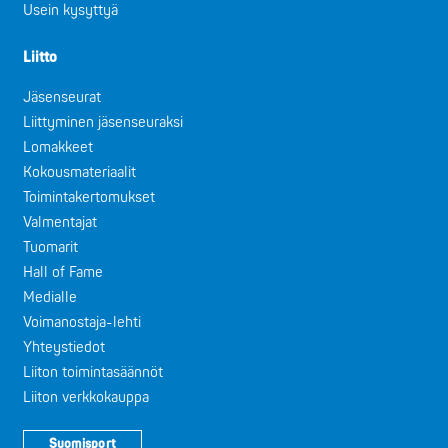
Usein kysyttyä
Liitto
Jäsenseurat
Liittyminen jäsenseuraksi
Lomakkeet
Kokousmateriaalit
Toimintakertomukset
Valmentajat
Tuomarit
Hall of Fame
Medialle
Voimanostaja-lehti
Yhteystiedot
Liiton toimintasäännöt
Liiton verkkokauppa
Suomisport