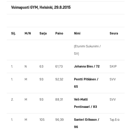
Voimapuoti GYM, Helsinki, 29.8.2015
Sij.
M/N
Sarja
Paino
Nimi
Seura
(Etunimi Sukunimi /
SV)
1.
N
63
61,73
Johanna Bies / 72
SKIP
1.
M
93
92,32
Pentti Pitkänen /
SVV
65
2.
M
93
88,31
Veli-Matti
SVV
Pentinsaari / 83
1.
M
105
96,39
Santeri Eriksson /
Tap.Erä
96