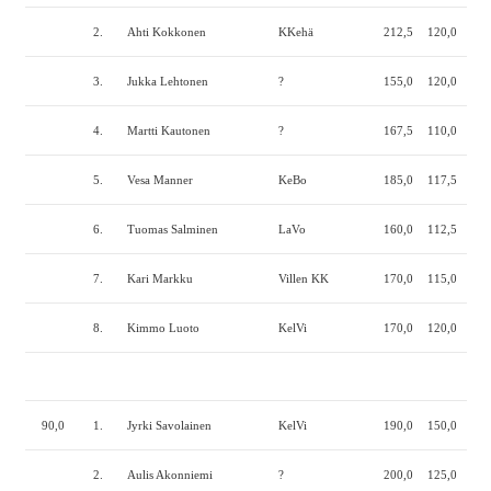
2.
Ahti Kokkonen
KKehä
212,5
120,0
222
3.
Jukka Lehtonen
?
155,0
120,0
250
4.
Martti Kautonen
?
167,5
110,0
230
5.
Vesa Manner
KeBo
185,0
117,5
205
6.
Tuomas Salminen
LaVo
160,0
112,5
222
7.
Kari Markku
Villen KK
170,0
115,0
205
8.
Kimmo Luoto
KelVi
170,0
120,0
195
90,0
1.
Jyrki Savolainen
KelVi
190,0
150,0
230
2.
Aulis Akonniemi
?
200,0
125,0
235