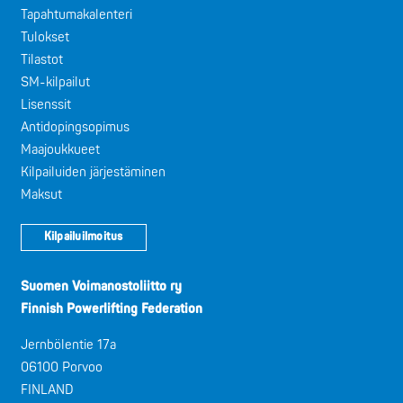
Tapahtumakalenteri
Tulokset
Tilastot
SM-kilpailut
Lisenssit
Antidopingsopimus
Maajoukkueet
Kilpailuiden järjestäminen
Maksut
Kilpailuilmoitus
Suomen Voimanostoliitto ry
Finnish Powerlifting Federation
Jernbölentie 17a
06100 Porvoo
FINLAND