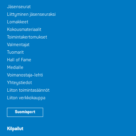
Jäsenseurat
Liittyminen jäsenseuraksi
Lomakkeet
Kokousmateriaalit
Toimintakertomukset
Valmentajat
Tuomarit
Hall of Fame
Medialle
Voimanostaja-lehti
Yhteystiedot
Liiton toimintasäännöt
Liiton verkkokauppa
Suomisport
Kilpailut