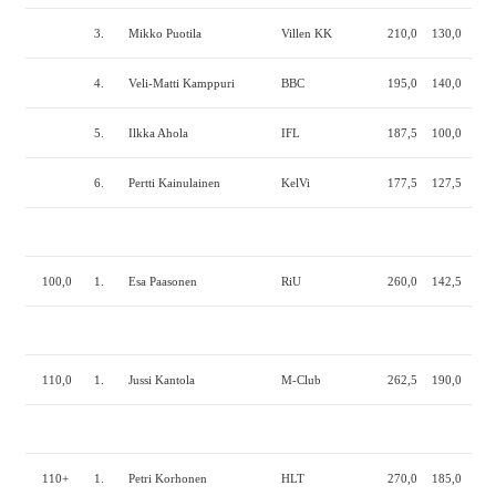
3.
Mikko Puotila
Villen KK
210,0
130,0
217
4.
Veli-Matti Kamppuri
BBC
195,0
140,0
205
5.
Ilkka Ahola
IFL
187,5
100,0
230
6.
Pertti Kainulainen
KelVi
177,5
127,5
205
100,0
1.
Esa Paasonen
RiU
260,0
142,5
285
110,0
1.
Jussi Kantola
M-Club
262,5
190,0
290
110+
1.
Petri Korhonen
HLT
270,0
185,0
295