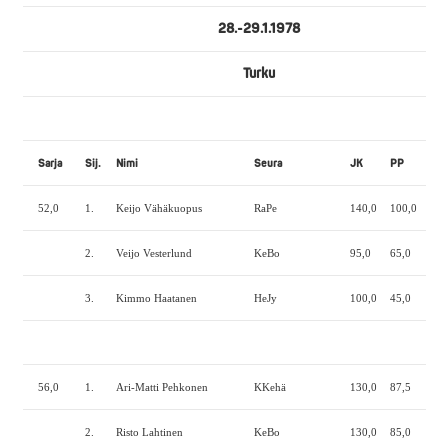
28.-29.1.1978
Turku
Sarja
Sij.
Nimi
Seura
JK
PP
MN
52,0
1.
Keijo Vähäkuopus
RaPe
140,0
100,0
160
2.
Veijo Vesterlund
KeBo
95,0
65,0
122
3.
Kimmo Haatanen
HeJy
100,0
45,0
122
56,0
1.
Ari-Matti Pehkonen
KKehä
130,0
87,5
172
2.
Risto Lahtinen
KeBo
130,0
85,0
145