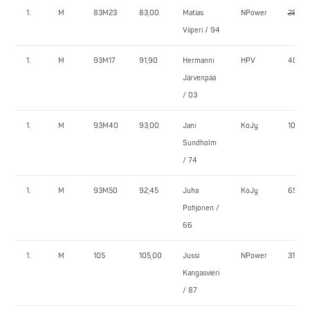
1.
M
83M23
83,00
Matias
NPower
280,5
Viiperi / 94
1.
M
93M17
91,90
Hermanni
HPV
40,0
Järvenpää
/ 03
1.
M
93M40
93,00
Jani
KoJy
105,0
Sundholm
/ 74
1.
M
93M50
92,45
Juha
KoJy
65,0
Pohjonen /
66
1.
M
105
105,00
Jussi
NPower
310,0
Kangasvieri
/ 87