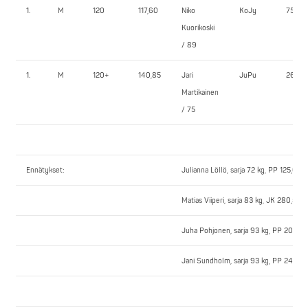
1.
M
120
117,60
Niko
KoJy
75,0
Kuorikoski
/ 89
1.
M
120+
140,85
Jari
JuPu
265,0
Martikainen
/ 75
Ennätykset:
Julianna Löllö, sarja 72 kg, PP 125,0 k
Matias Viiperi, sarja 83 kg, JK 280,5 k
Juha Pohjonen, sarja 93 kg, PP 208,5 
Jani Sundholm, sarja 93 kg, PP 247,5