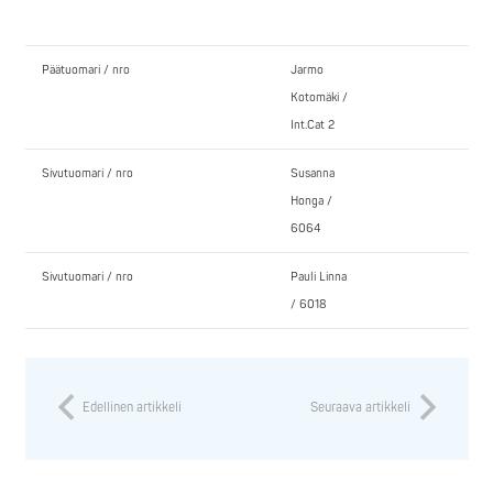
Päätuomari / nro
Jarmo
Kotomäki /
Int.Cat 2
Sivutuomari / nro
Susanna
Honga /
6064
Sivutuomari / nro
Pauli Linna
/ 6018
Edellinen artikkeli
Seuraava artikkeli