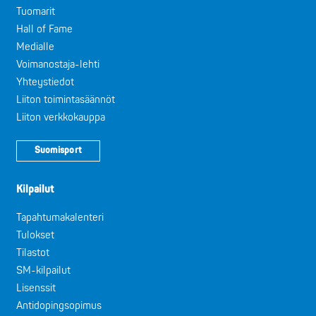
Tuomarit
Hall of Fame
Medialle
Voimanostaja-lehti
Yhteystiedot
Liiton toimintasäännöt
Liiton verkkokauppa
Suomisport
Kilpailut
Tapahtumakalenteri
Tulokset
Tilastot
SM-kilpailut
Lisenssit
Antidopingsopimus