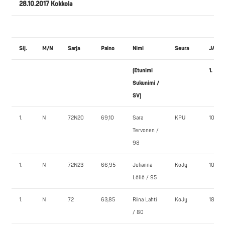
28.10.2017 Kokkola
Sij.
M/N
Sarja
Paino
Nimi
Seura
JALK
(Etunimi
1.
Sukunimi /
SV)
1.
N
72N20
69,10
Sara
KPU
100,0
Tervonen /
98
1.
N
72N23
66,95
Julianna
KoJy
105,0
Löllö / 95
1.
N
72
63,85
Riina Lahti
KoJy
180,0
/ 80