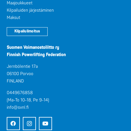
Maajoukkueet
Kilpailuiden järjestäminen
Maksut
Kilpailuilmoitus
Suomen Voimanostoliitto ry
Finnish Powerlifting Federation
Jernbölentie 17a
06100 Porvoo
FINLAND
0449676858
(Ma-To 10-18, Pe 9-14)
info@svnl.fi