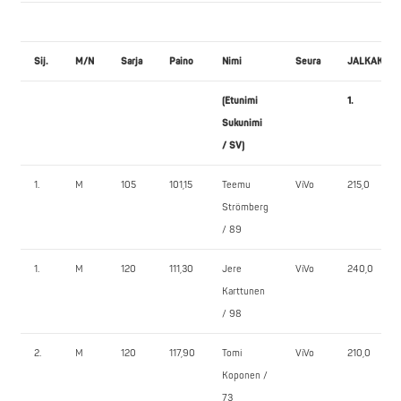
Sij.
M/N
Sarja
Paino
Nimi
Seura
JALKAKYY
(Etunimi
1.
Sukunimi
/ SV)
1.
M
105
101,15
Teemu
ViVo
215,0
Strömberg
/ 89
1.
M
120
111,30
Jere
ViVo
240,0
Karttunen
/ 98
2.
M
120
117,90
Tomi
ViVo
210,0
Koponen /
73