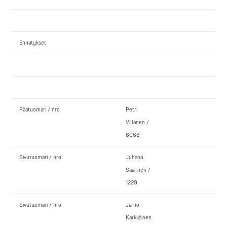
Ennätykset
Päätuomari / nro
Petri
Villanen /
6068
Sivutuomari / nro
Juhana
Saarinen /
1229
Sivutuomari / nro
Jarno
Kärkkäinen