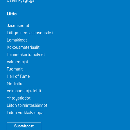
Usein kysyttyä
Liitto
Jäsenseurat
Liittyminen jäsenseuraksi
Lomakkeet
Kokousmateriaalit
Toimintakertomukset
Valmentajat
Tuomarit
Hall of Fame
Medialle
Voimanostaja-lehti
Yhteystiedot
Liiton toimintasäännöt
Liiton verkkokauppa
Suomisport