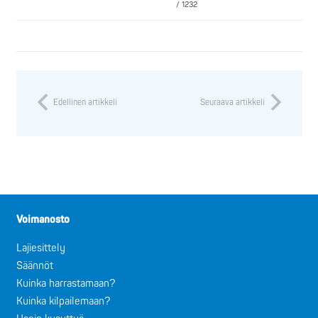
/ 1232
Edellinen artikkeli
Seuraava artikkeli
Voimanosto
Lajiesittely
Säännöt
Kuinka harrastamaan?
Kuinka kilpailemaan?