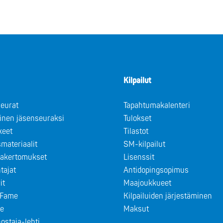
Kilpailut
eurat
Tapahtumakalenteri
minen jäsenseuraksi
Tulokset
keet
Tilastot
materiaalit
SM-kilpailut
takertomukset
Lisenssit
tajat
Antidopingsopimus
it
Maajoukkueet
f Fame
Kilpailuiden järjestäminen
le
Maksut
ostaja-lehti