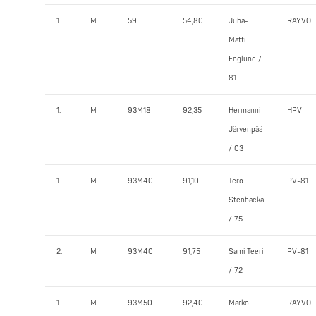
1.
M
59
54,80
Juha-
RAYVO
Matti
Englund /
81
1.
M
93M18
92,35
Hermanni
HPV
Järvenpää
/ 03
1.
M
93M40
91,10
Tero
PV-81
Stenbacka
/ 75
2.
M
93M40
91,75
Sami Teeri
PV-81
/ 72
1.
M
93M50
92,40
Marko
RAYVO