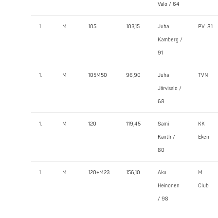
Valo / 64
1.
M
105
103,15
Juha
PV-81
Kamberg /
91
1.
M
105M50
96,90
Juha
TVN
Järvisalo /
68
1.
M
120
119,45
Sami
KK
Kanth /
Eken
80
1.
M
120+M23
156,10
Aku
M-
Heinonen
Club
/ 98