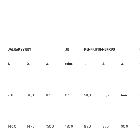
JALKAKYYKKY
JK
PENKKIPUNNERRUS
1.
2.
3.
tulos
1.
2.
3.
70,0
80,0
87,5
87,5
50,0
52,5
55,0
140,0
147,5
150,0
150,0
85,0
87,5
90,0