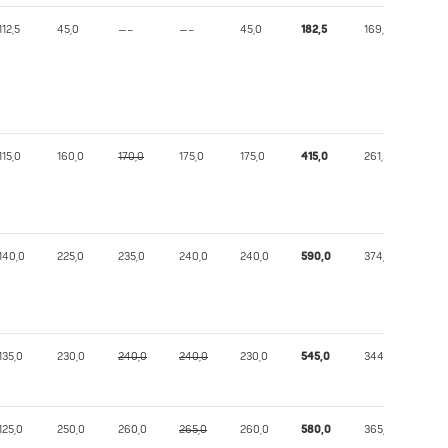
112,5
45,0
—–
—–
45,0
182,5
169,73
115,0
160,0
170,0
175,0
175,0
415,0
261,57
140,0
225,0
235,0
240,0
240,0
590,0
374,36
135,0
230,0
240,0
240,0
230,0
545,0
344,60
125,0
250,0
260,0
265,0
260,0
580,0
365,46