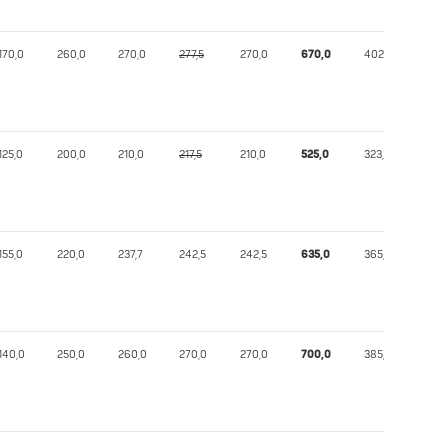
170,0
260,0
270,0
277,5
270,0
670,0
402,94
125,0
200,0
210,0
217,5
210,0
525,0
323,72
155,0
220,0
237,7
242,5
242,5
635,0
365,44
140,0
250,0
260,0
270,0
270,0
700,0
385,14