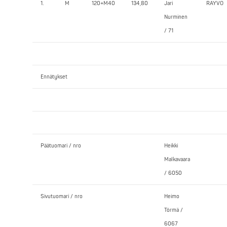
1.
M
120+M40
134,80
Jari
RAYVO
Nurminen
/ 71
Ennätykset
Päätuomari / nro
Heikki
Malkavaara
/ 6050
Sivutuomari / nro
Heimo
Törmä /
6067