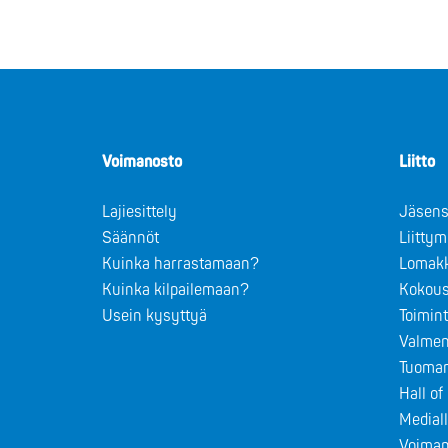
Voimanosto
Liitto
Lajiesittely
Jäsens
Säännöt
Liitty
Kuinka harrastamaan?
Lomak
Kuinka kilpailemaan?
Kokous
Usein kysyttyä
Toimin
Valmen
Tuomar
Hall o
Medial
Voiman