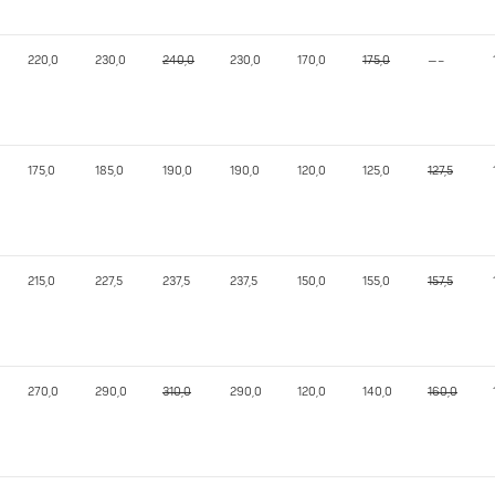
220,0
230,0
240,0
230,0
170,0
175,0
—–
175,0
185,0
190,0
190,0
120,0
125,0
127,5
215,0
227,5
237,5
237,5
150,0
155,0
157,5
270,0
290,0
310,0
290,0
120,0
140,0
160,0