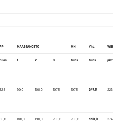
PP
MAASTANOSTO
MN
Yht.
Wilks
tulos
1.
2.
3.
tulos
tulos
pist.
52,5
90,0
100,0
107,5
107,5
247,5
223,96
90,0
180,0
190,0
200,0
200,0
440,0
374,09