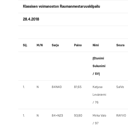
Klassisen voimanoston Raumanmestaruuskilpailu
28.4.2018
Sij.
M/N
Sarja
Paino
Nimi
Seura
(Etunimi
Sukunimi
/ SV)
1.
N
84N40
81,65
Katjusa
SalVo
Leväniemi
/ 76
1.
N
84+N23
93,80
Mirka Valo
RAYVO
/ 97