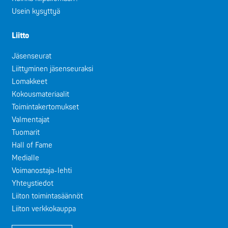
Usein kysyttyä
Liitto
Jäsenseurat
Liittyminen jäsenseuraksi
Lomakkeet
Kokousmateriaalit
Toimintakertomukset
Valmentajat
Tuomarit
Hall of Fame
Medialle
Voimanostaja-lehti
Yhteystiedot
Liiton toimintasäännöt
Liiton verkkokauppa