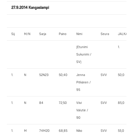
27.9.2014 Kangaslampi
Sij.
M/N
Sarja
Paino
Nimi
Seura
JALKAKY
(Etunimi
1.
Sukunimi /
SV)
1.
N
52N23
50,40
Jenna
SVV
50,0
Pitkänen /
95
1.
N
84
72,50
Viivi
SVV
85,0
Valutie /
90
1.
M
74M20
68,85
Niko
SVV
55,0