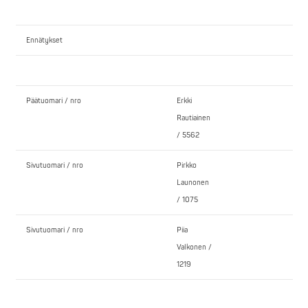
Ennätykset
Päätuomari / nro
Erkki
Rautiainen
/ 5562
Sivutuomari / nro
Pirkko
Launonen
/ 1075
Sivutuomari / nro
Piia
Valkonen /
1219