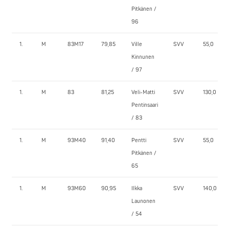
Pitkänen /
96
1.
M
83M17
79,85
Ville
SVV
55,0
Kinnunen
/ 97
1.
M
83
81,25
Veli-Matti
SVV
130,0
Pentinsaari
/ 83
1.
M
93M40
91,40
Pentti
SVV
55,0
Pitkänen /
65
1.
M
93M60
90,95
Ilkka
SVV
140,0
Launonen
/ 54