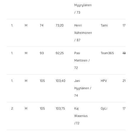
Myyryläinen
/ 73
1.
M
74
73,20
Henri
Taimi
170,0
Ikäheimonen
/ 87
1.
M
93
92,25
Pasi
Team365
190,0
Miettinen /
72
1.
M
105
103,40
Jani
HPV
215,0
Hyytiäinen /
74
2.
M
105
103,75
Kaj
OpLi
172,5
Wasenius
/72