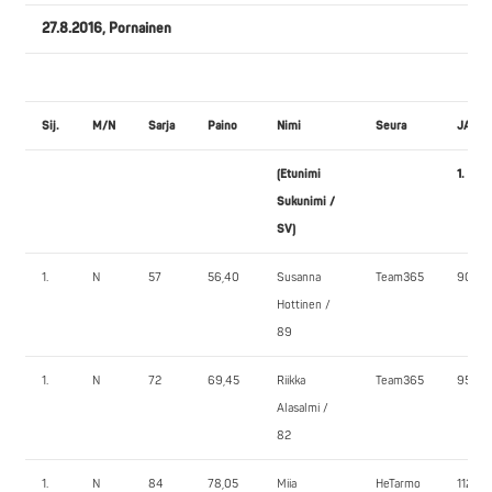
27.8.2016, Pornainen
Sij.
M/N
Sarja
Paino
Nimi
Seura
JALK
(Etunimi
1.
Sukunimi /
SV)
1.
N
57
56,40
Susanna
Team365
90,0
Hottinen /
89
1.
N
72
69,45
Riikka
Team365
95,0
Alasalmi /
82
1.
N
84
78,05
Miia
HeTarmo
112,5