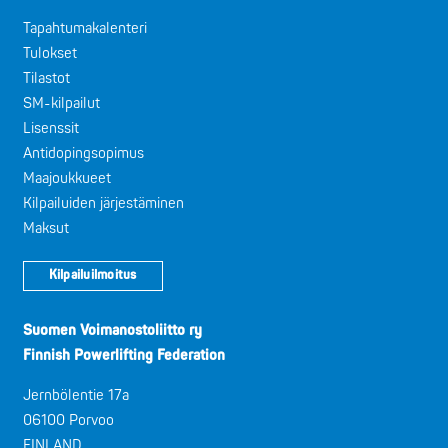
Tapahtumakalenteri
Tulokset
Tilastot
SM-kilpailut
Lisenssit
Antidopingsopimus
Maajoukkueet
Kilpailuiden järjestäminen
Maksut
Kilpailuilmoitus
Suomen Voimanostoliitto ry
Finnish Powerlifting Federation
Jernbölentie 17a
06100 Porvoo
FINLAND