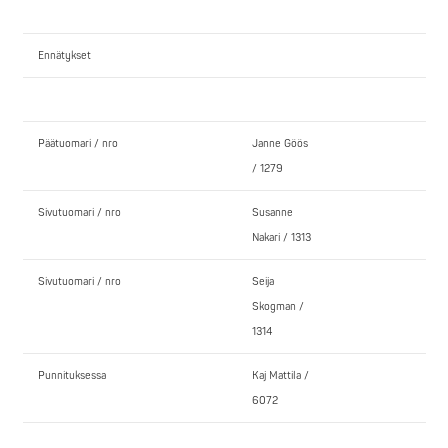
Ennätykset
Päätuomari / nro
Janne Göös
/ 1279
Sivutuomari / nro
Susanne
Nakari / 1313
Sivutuomari / nro
Seija
Skogman /
1314
Punnituksessa
Kaj Mattila /
6072