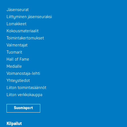
Jäsenseurat
Liittyminen jäsenseuraksi
Lomakkeet
Kokousmateriaalit
Toimintakertomukset
Valmentajat
Tuomarit
Hall of Fame
Medialle
Voimanostaja-lehti
Yhteystiedot
Liiton toimintasäännöt
Liiton verkkokauppa
Suomisport
Kilpailut