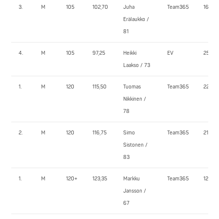
3.
M
105
102,70
Juha
Team365
160,0
Erälaukko /
81
4.
M
105
97,25
Heikki
EV
25,0
Laakso / 73
1.
M
120
115,50
Tuomas
Team365
220,0
Nikkinen /
78
2.
M
120
116,75
Simo
Team365
210,0
Sistonen /
83
1.
M
120+
123,35
Markku
Team365
120,0
Jansson /
67