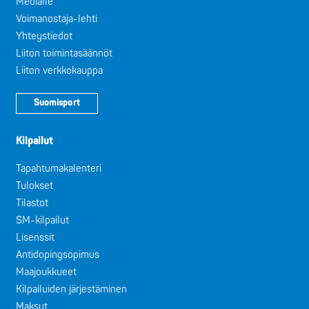
Medialle
Voimanostaja-lehti
Yhteystiedot
Liiton toimintasäännöt
Liiton verkkokauppa
Suomisport
Kilpailut
Tapahtumakalenteri
Tulokset
Tilastot
SM-kilpailut
Lisenssit
Antidopingsopimus
Maajoukkueet
Kilpailuiden järjestäminen
Maksut