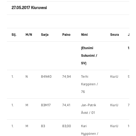
27.05.2017 Kiuruvesi
Sij.
M/N
Sarja
Paino
Nimi
Seura
JALK
(Etunimi
1.
Sukunimi /
SV)
1.
N
84N40
74,94
Terhi
KiurU
90,0
Karppinen /
76
1.
M
83M17
74,41
Jan-Patrik
KiurU
70,0
Åvist / 01
1.
M
83
83,00
Kari
KiurU
160,0
Hyppönen /