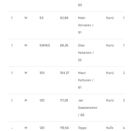
85
1.
M
93
92,88
Matti
KiurU
150,0
Vornanen /
91
1.
M
93M60
88,26
Olavi
KiurU
120,0
Hotarinen /
52
1.
M
105
104,37
Mauri
KiurU
210,0
Huttunen /
81
1.
M
120
117,28
Jari
KiurU
230,
Saastamoinen
/ 86
–
M
120
119,66
Teppo
KiuTe
180,0