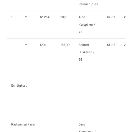
Pasanen / 83
1.
M
120M40
111,16
Alpo
KiurU
220,
Karppinen /
71
1.
M
120+
155,02
Santeri
KiurU
220,
Hukkanen /
91
Ennätykset
Päätuomari / nro
Eero
Kauppinen /