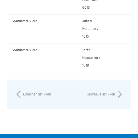
6013
Sivutuomari / nro
Juhani
Huttunen /
1015
Sivutuomari / nro
Terho
Nousiainen /
1018
Edellinen artikkeli
Seuraava artikkeli