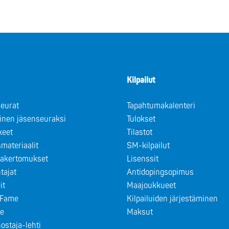
Kilpailut
eurat
Tapahtumakalenteri
minen jäsenseuraksi
Tulokset
keet
Tilastot
materiaalit
SM-kilpailut
takertomukset
Lisenssit
tajat
Antidopingsopimus
it
Maajoukkueet
f Fame
Kilpailuiden järjestäminen
le
Maksut
ostaja-lehti