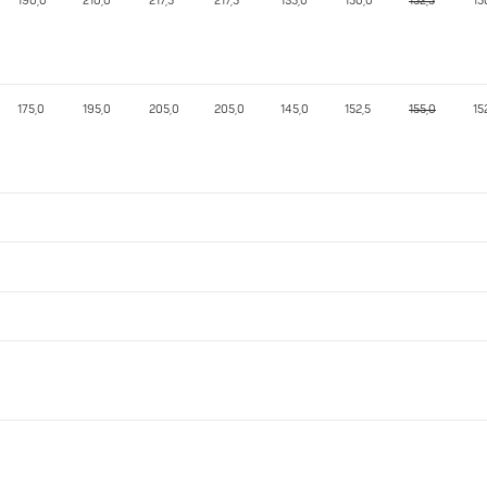
190,0
210,0
217,5
217,5
135,0
150,0
152,5
15
175,0
195,0
205,0
205,0
145,0
152,5
155,0
15