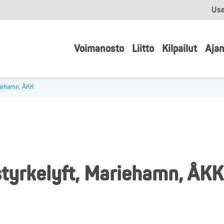
Use
Voimanosto
Liitto
Kilpailut
Ajan
ariehamn, ÅKK
styrkelyft, Mariehamn, ÅKK