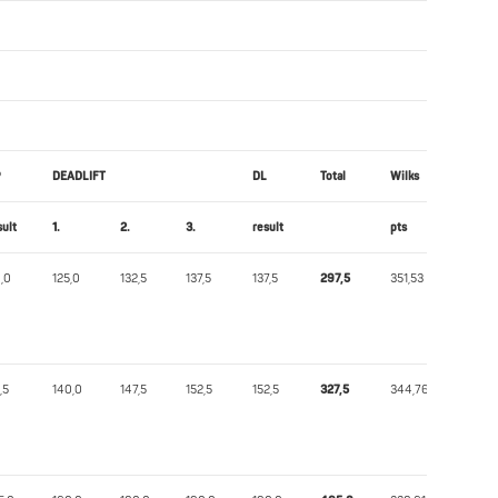
P
DEADLIFT
DL
Total
Wilks
sult
1.
2.
3.
result
pts
,0
125,0
132,5
137,5
137,5
297,5
351,53
,5
140,0
147,5
152,5
152,5
327,5
344,76