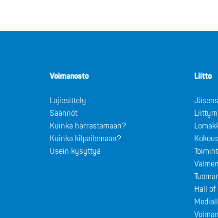
Voimanosto
Liitto
Lajiesittely
Jäsens
Säännöt
Liitty
Kuinka harrastamaan?
Lomak
Kuinka kilpailemaan?
Kokous
Usein kysyttyä
Toimin
Valmen
Tuomar
Hall o
Medial
Voiman