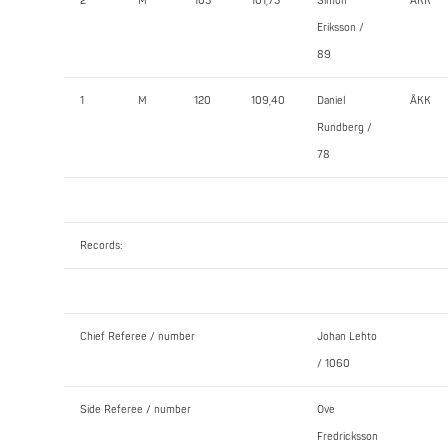
2
M
105
101,75
Simon
ÅKK
Eriksson /
89
1
M
120
109,40
Daniel
ÅKK
Rundberg /
78
Records:
Chief Referee / number
Johan Lehto
/ 1060
Side Referee / number
Ove
Fredricksson