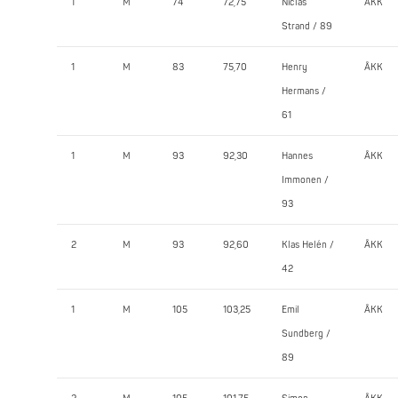
1
M
74
72,75
Niclas
ÅKK
Strand / 89
1
M
83
75,70
Henry
ÅKK
Hermans /
61
1
M
93
92,30
Hannes
ÅKK
Immonen /
93
2
M
93
92,60
Klas Helén /
ÅKK
42
1
M
105
103,25
Emil
ÅKK
Sundberg /
89