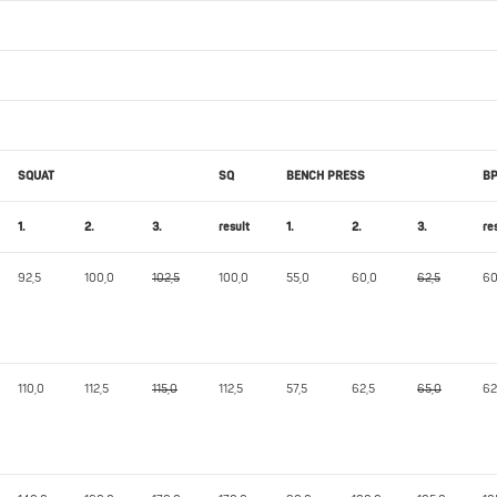
SQUAT
SQ
BENCH PRESS
B
1.
2.
3.
result
1.
2.
3.
re
92,5
100,0
102,5
100,0
55,0
60,0
62,5
60
110,0
112,5
115,0
112,5
57,5
62,5
65,0
62