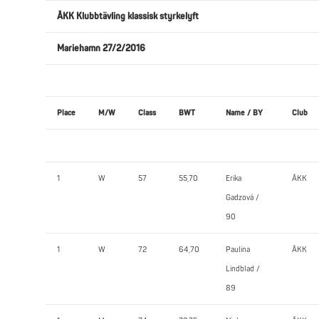
ÅKK Klubbtävling klassisk styrkelyft
Mariehamn 27/2/2016
Place
M/W
Class
BWT
Name / BY
Club
1
W
57
55,70
Erika
ÅKK
Gadzová /
90
1
W
72
64,70
Paulina
ÅKK
Lindblad /
89