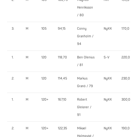
Henriksson
/ 80
3.
M
105
94,15
Conny
NyKK
170,0
Granholm /
94
1.
M
120
118,70
Ben Olenius
S-V
220,0
/ 81
2.
M
120
114,45
Markus
NyKK
230,0
Granö / 79
1.
M
120+
167,10
Robert
NyKK
300,0
Gleisner /
91
2.
M
120+
122,35
Mikael
NyKK
190,0
Holmqvist /