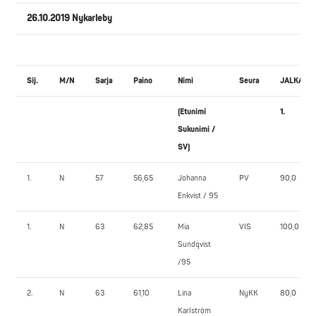
26.10.2019 Nykarleby
Sij.
M/N
Sarja
Paino
Nimi
Seura
JALKAKY
(Etunimi
1.
Sukunimi /
SV)
1.
N
57
56,65
Johanna
PV
90,0
Enkvist / 95
1.
N
63
62,85
Mia
VIS
100,0
Sundqvist
/95
2.
N
63
61,10
Lina
NyKK
80,0
Karlström