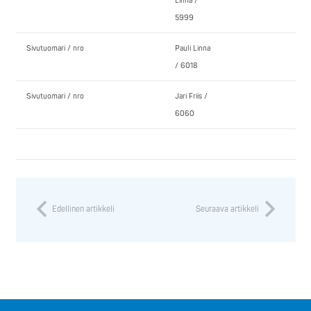
Linna /
5999
Sivutuomari / nro
Pauli Linna
/ 6018
Sivutuomari / nro
Jari Friis /
6060
Edellinen artikkeli
Seuraava artikkeli