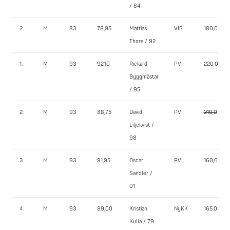
/ 84
2.
M
83
78,95
Mattias
VIS
180,0
Thors / 92
1.
M
93
92,10
Rickard
PV
220,0
Byggmästar
/ 95
2.
M
93
88,75
David
PV
210,0
Liljekvist /
98
3.
M
93
91,95
Oscar
PV
160,0
Sandler /
01
4.
M
93
89,00
Kristian
NyKK
165,0
Kulla / 79