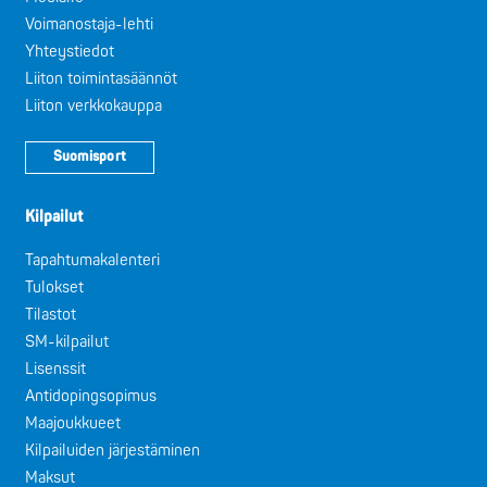
Voimanostaja-lehti
Yhteystiedot
Liiton toimintasäännöt
Liiton verkkokauppa
Suomisport
Kilpailut
Tapahtumakalenteri
Tulokset
Tilastot
SM-kilpailut
Lisenssit
Antidopingsopimus
Maajoukkueet
Kilpailuiden järjestäminen
Maksut