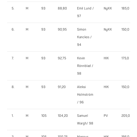
5.
M
93
88,80
Emil Lund /
NyKK
185,0
97
6.
M
93
90,95
Simon
NyKK
150,0
Kanckos /
94
7.
M
93
92,75
Kevin
HIK
175,0
Rönnblad /
98
8.
M
93
91,20
Aleksi
HIK
150,0
Holmström
/ 96
1.
M
105
104,20
Samuel
PV
205,0
Wargh/ 98
2.
M
105
100,75
Magnus
HIK
195,0