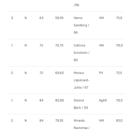
/96
3.
N
63
59,95
Hanna
HIK
75,0
Sandberg /
96
1.
N
72
70,70
Cathrina
HIK
115,0
Grönholm /
80
2.
N
72
69,65
Monica
PV
72,5
Liljestrand-
Jutila / 67
1.
N
84
80,80
Simone
NyKK
112,5
Björk / 93
2.
N
84
78,55
Miranda
HIK
85,0
Rautomaa /