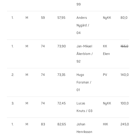
99
1.
M
59
57,95
Anders
NyKK
80,0
Nygård /
04
1.
M
74
73,90
Jan-Mikael
KK
165,0
Åkerblom /
Eken
92
2.
M
74
73,35
Hugo
PV
140,0
Forsman /
01
3.
M
74
72,45
Lucas
NyKK
100,0
Knuts / 03
1.
M
83
82,65
Johan
HIK
245,0
Henriksson