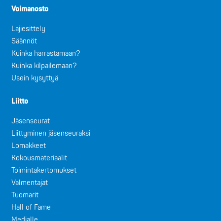
Voimanosto
Lajiesittely
Säännöt
Kuinka harrastamaan?
Kuinka kilpailemaan?
Usein kysyttyä
Liitto
Jäsenseurat
Liittyminen jäsenseuraksi
Lomakkeet
Kokousmateriaalit
Toimintakertomukset
Valmentajat
Tuomarit
Hall of Fame
Medialle