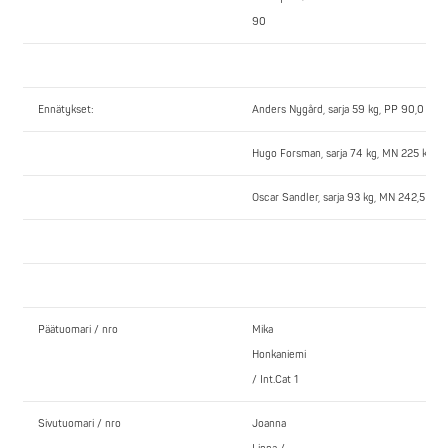
90
Ennätykset:
Anders Nygård, sarja 59 kg, PP 90,0 kg, 
Hugo Forsman, sarja 74 kg, MN 225 kg, Y
Oscar Sandler, sarja 93 kg, MN 242,5 kg 
Päätuomari / nro
Mika
Honkaniemi
/ Int.Cat 1
Sivutuomari / nro
Joanna