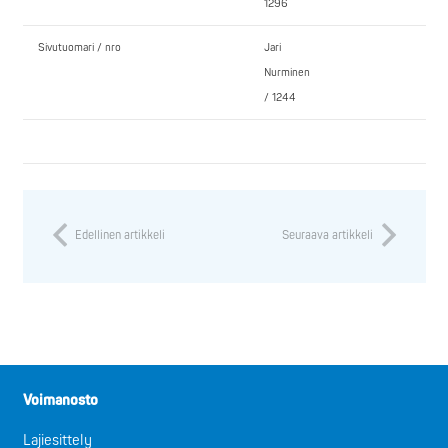
1296
Sivutuomari / nro
Jari
Nurminen
/ 1244
Edellinen artikkeli
Seuraava artikkeli
Voimanosto
Lajiesittely