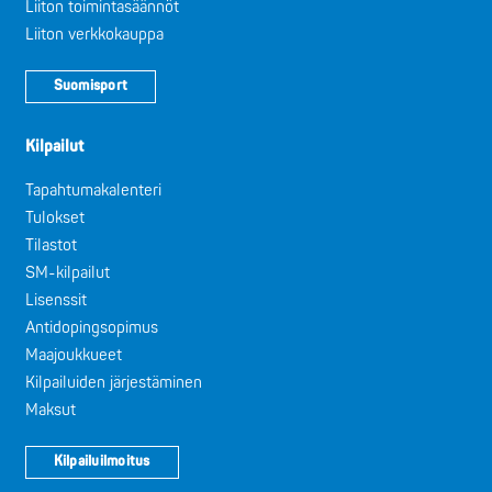
Liiton toimintasäännöt
Liiton verkkokauppa
Suomisport
Kilpailut
Tapahtumakalenteri
Tulokset
Tilastot
SM-kilpailut
Lisenssit
Antidopingsopimus
Maajoukkueet
Kilpailuiden järjestäminen
Maksut
Kilpailuilmoitus