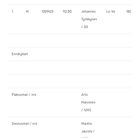
1.
M
120M23
112,90
Johannes
Lo-Vo
180,0
Tynkkynen
/ 00
Ennätykset
Päätuomari / nro
Arto
Manninen
/ 1245
Sivutuomari / nro
Maritta
Jaurola /