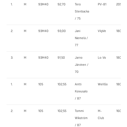
1.
M
93M40
92,70
Tero
PV-81
205,0
Stenbacka
/ 75
2.
M
93M40
93,00
Jani
VilpVe
180,0
Niemelä /
77
3.
M
93M40
91,50
Jarno
Lo-Vo
180,0
Järvinen /
70
1.
M
105
102,55
Antti
WellGo
180,0
Koivusalo
/ 87
2.
M
105
102,55
Tommi
M-
160,0
Wikström
Club
/ 87