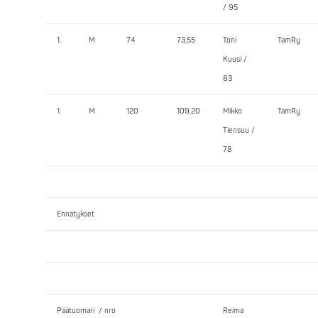
/ 95
1.
M
74
73,55
Toni
TamRy
Kuusi /
83
1.
M
120
109,20
Mikko
TamRy
Tiensuu /
78
Ennätykset
Päätuomari / nro
Reima