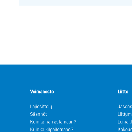
Voimanosto
Liitto
Lajiesittely
Jäsens
Säännöt
Liitty
Kuinka harrastamaan?
Lomak
Kuinka kilpailemaan?
Kokous