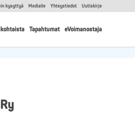
in kysyttyä
Medialle
Yhteystiedot
Uutiskirje
kohtaista
Tapahtumat
eVoimanostaja
mRy