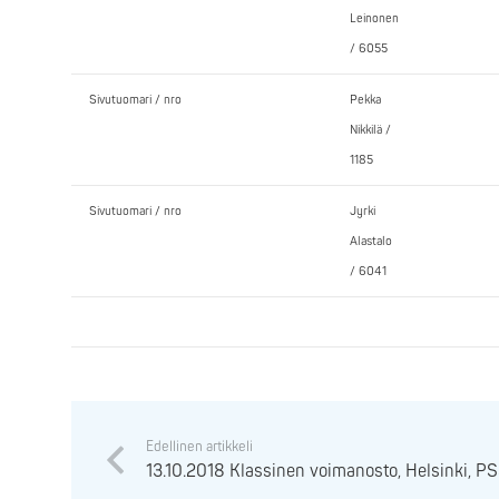
Leinonen
/ 6055
Sivutuomari / nro
Pekka
Nikkilä /
1185
Sivutuomari / nro
Jyrki
Alastalo
/ 6041
Edellinen artikkeli
13.10.2018 Klassinen voimanosto, Helsinki, P