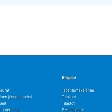
Kilpailut
eurat
Tapahtumakalenteri
minen jäsenseuraksi
Tulokset
keet
Tilastot
materiaalit
SM-kilpailut