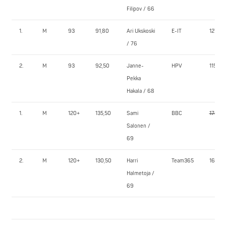
Filipov / 66
1.
M
93
91,80
Ari Ukskoski
E-IT
127,5
/ 76
2.
M
93
92,50
Janne-
HPV
115,0
Pekka
Hakala / 68
1.
M
120+
135,50
Sami
BBC
170,0
Salonen /
69
2.
M
120+
130,50
Harri
Team365
160,0
Halmetoja /
69