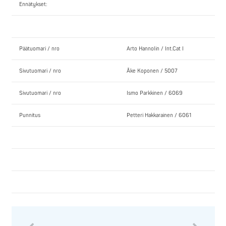
Ennätykset:
Päätuomari / nro
Arto Hannolin / Int.Cat I
Sivutuomari / nro
Åke Koponen / 5007
Sivutuomari / nro
Ismo Parkkinen / 6069
Punnitus
Petteri Hakkarainen / 6061