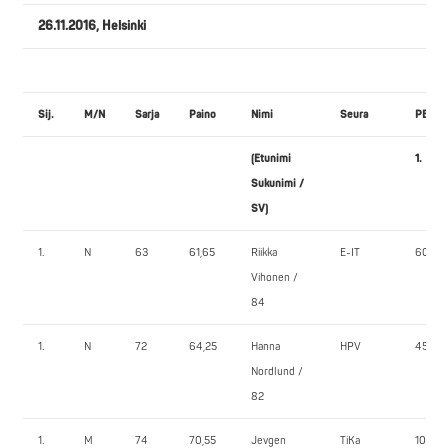
26.11.2016, Helsinki
Sij.
M/N
Sarja
Paino
Nimi
Seura
PENKK
(Etunimi
1.
Sukunimi /
SV)
1.
N
63
61,65
Riikka
E-IT
60,0
Vihonen /
84
1.
N
72
64,25
Hanna
HPV
45,0
Nordlund /
82
1.
M
74
70,55
Jevgen
TiKa
102,5