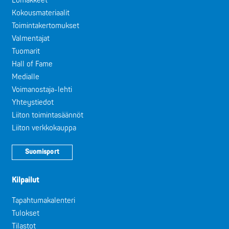
Lomakkeet
Kokousmateriaalit
Toimintakertomukset
Valmentajat
Tuomarit
Hall of Fame
Medialle
Voimanostaja-lehti
Yhteystiedot
Liiton toimintasäännöt
Liiton verkkokauppa
Suomisport
Kilpailut
Tapahtumakalenteri
Tulokset
Tilastot