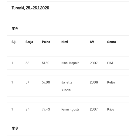
Turenki, 25.-26.1.2020
N14
Sij.
Sarja
Paino
Nimi
SV
Seura
JK
1
52
51,50
Ninni Kopola
2007
SiSi
80
1
57
57,00
Janette
2006
KeBo
10
Ylisoini
1
84
77,43
Fanni Kyösti
2007
KaVo
77,
N18