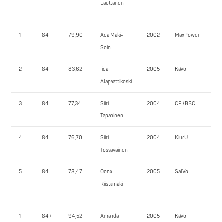
Lauttanen
1
84
79,90
Ada Mäki-
2002
MaxPower
125
Soini
2
84
83,62
Iida
2005
KaVo
117
Alapaattikoski
3
84
77,34
Siiri
2004
CFKBBC
12
Tapaninen
4
84
76,70
Siiri
2004
KiurU
75
Tossavainen
5
84
78,47
Oona
2005
SalVo
70
Riistamäki
1
84+
94,52
Amanda
2005
KaVo
110