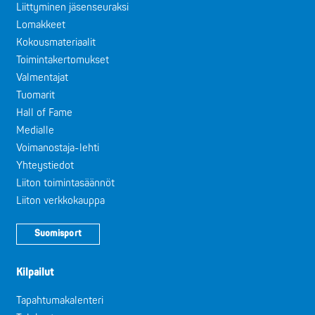
Liittyminen jäsenseuraksi
Lomakkeet
Kokousmateriaalit
Toimintakertomukset
Valmentajat
Tuomarit
Hall of Fame
Medialle
Voimanostaja-lehti
Yhteystiedot
Liiton toimintasäännöt
Liiton verkkokauppa
Suomisport
Kilpailut
Tapahtumakalenteri