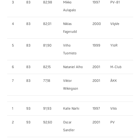
3
83
82,98
Mikko
1997
PV-81
20
Aulapalo
4
83
82,01
Niklas
2000
VilpVe
155
Fagerudd
5
83
81,90
Vilho
1999
YlöR
152
Tuomisto
6
83
82,15
Nataniel Alho
2001
M-Club
14
7
83
77,18
Viktor
2001
ÅKK
15
Wikingson
1
93
91,93
Kalle Närhi
1997
ViVo
25
2
93
92,60
Oscar
2001
PV
18
Sandler