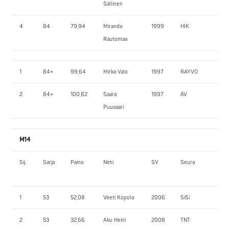
Sällinen
4
84
79,94
Miranda
1999
HIK
90
Rautomaa
1
84+
99,64
Mirka Valo
1997
RAYVO
16
2
84+
100,82
Saara
1997
ÄV
135
Puusaari
M14
Sij.
Sarja
Paino
Nimi
SV
Seura
JK
1
53
52,08
Veeti Kopola
2006
SiSi
75
2
53
32,66
Aku Heini
2008
TNT
45