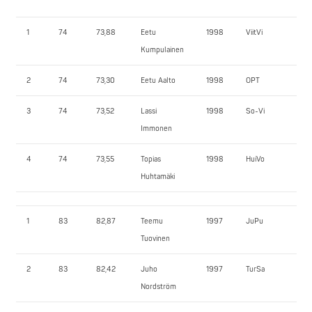
1
74
73,88
Eetu
1998
ViitVi
21
Kumpulainen
2
74
73,30
Eetu Aalto
1998
OPT
20
3
74
73,52
Lassi
1998
So-Vi
20
Immonen
4
74
73,55
Topias
1998
HuiVo
18
Huhtamäki
1
83
82,87
Teemu
1997
JuPu
20
Tuovinen
2
83
82,42
Juho
1997
TurSa
20
Nordström