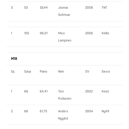
3
53
33,44
Joonas
2008
TNT
45
Sohlman
1
105
96,01
Mico
2006
KeBo
10
Lampinen
M18
Sij.
Sarja
Paino
Nimi
SV
Seura
JK
1
66
64,41
Toni
2002
KesU
135
Putkonen
2
66
61,75
Anders
2004
NyKK
10
Nygård