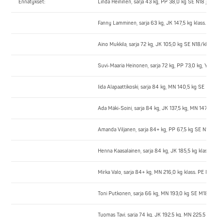
Ennätykset:
Linda Heininen, sarja 43 kg, PP 38,0 kg SE N18 ja N
Fanny Lamminen, sarja 63 kg, JK 147,5 kg klass. PE 
Aino Mukkila, sarja 72 kg, JK 105,0 kg SE N18/klass.
Suvi-Maaria Heinonen, sarja 72 kg, PP 73,0 kg, YT 2
Iida Alapaattikoski, sarja 84 kg, MN 140,5 kg SE N18
Ada Mäki-Soini, sarja 84 kg, JK 137,5 kg, MN 147,5 k
Amanda Viljanen, sarja 84+ kg, PP 67,5 kg SE N18/k
Henna Kaasalainen, sarja 84 kg, JK 185,5 kg klass. 
Mirka Valo, sarja 84+ kg, MN 216,0 kg klass. PE N2
Toni Putkonen, sarja 66 kg, MN 193,0 kg SE M18/kl
Tuomas Tavi, sarja 74 kg, JK 192,5 kg, MN 225,5 kg