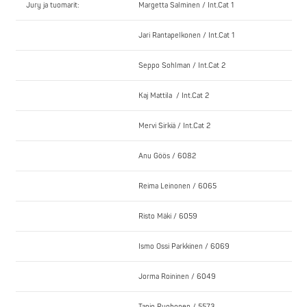
Jury ja tuomarit:
Margetta Salminen / Int.Cat 1
Jari Rantapelkonen / Int.Cat 1
Seppo Sohlman / Int.Cat 2
Kaj Mattila / Int.Cat 2
Mervi Sirkiä / Int.Cat 2
Anu Göös / 6082
Reima Leinonen / 6065
Risto Mäki / 6059
Ismo Ossi Parkkinen / 6069
Jorma Roininen / 6049
Tapio Ruohonen / 5573