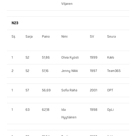
Viljanen
N23
Sij.
Sarja
Paino
Nimi
SV
Seura
JK
1
52
51,86
Olivia Kyösti
1999
KaVo
117
2
52
51,16
Jenny Nikki
1997
Team365
10
1
57
56,69
Sofia Räihä
2001
OPT
102
1
63
62,18
Ida
1998
OpLi
115
Hyytiäinen