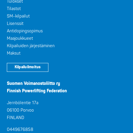
Tulokset
Tilastot
SM-kilpailut
Lisenssit
Antidopingsopimus
Maajoukkueet
Kilpailuiden järjestäminen
Maksut
Kilpailuilmoitus
Suomen Voimanostoliitto ry
Finnish Powerlifting Federation
Jernbölentie 17a
06100 Porvoo
FINLAND
0449676858