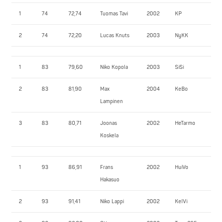
1
74
72,74
Tuomas Tavi
2002
KP
177
2
74
72,20
Lucas Knuts
2003
NyKK
12
1
83
79,60
Niko Kopola
2003
SiSi
14
2
83
81,90
Max
2004
KeBo
14
Lampinen
3
83
80,71
Joonas
2002
HeTarmo
115
Koskela
1
93
86,91
Frans
2002
HuiVo
20
Hakasuo
2
93
91,41
Niko Lappi
2002
KelVi
19