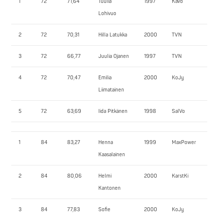
1
72
71,64
Tuulia
1997
KaVo
14
Lohivuo
2
72
70,31
Hilla Latukka
2000
TVN
115
3
72
66,77
Juulia Ojanen
1997
TVN
112
4
72
70,47
Emilia
2000
KoJy
115
Liimatainen
5
72
63,69
Iida Pitkänen
1998
SalVo
82
1
84
83,27
Henna
1999
MaxPower
17
Kaasalainen
2
84
80,06
Helmi
2000
KarstKi
110
Kantonen
3
84
77,83
Sofie
2000
KoJy
115