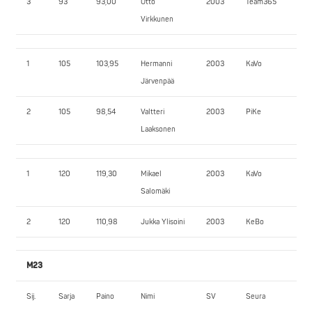
3
93
93,00
Otto
2003
Team365
13
Virkkunen
1
105
103,95
Hermanni
2003
KaVo
16
Järvenpää
2
105
98,54
Valtteri
2003
PiKe
15
Laaksonen
1
120
119,30
Mikael
2003
KaVo
21
Salomäki
2
120
110,98
Jukka Ylisoini
2003
KeBo
21
M23
Sij.
Sarja
Paino
Nimi
SV
Seura
JK