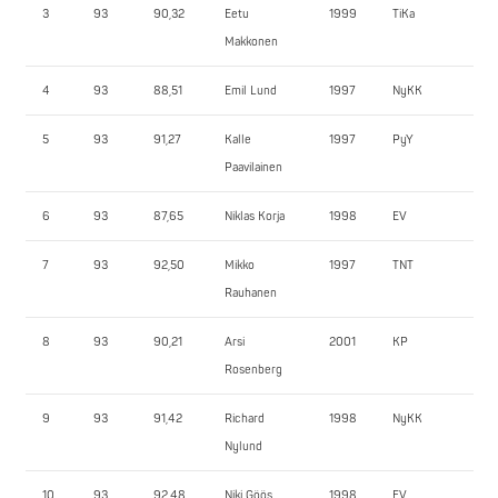
3
93
90,32
Eetu
1999
TiKa
19
Makkonen
4
93
88,51
Emil Lund
1997
NyKK
20
5
93
91,27
Kalle
1997
PyY
19
Paavilainen
6
93
87,65
Niklas Korja
1998
EV
16
7
93
92,50
Mikko
1997
TNT
18
Rauhanen
8
93
90,21
Arsi
2001
KP
18
Rosenberg
9
93
91,42
Richard
1998
NyKK
19
Nylund
10
93
92,48
Niki Göös
1998
EV
17