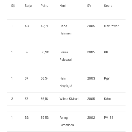
Sij.
Sarja
Paino
Nimi
SV
Seura
JK
1
43
42,71
Linda
2005
MaxPower
62
Heininen
1
52
50,90
Eerika
2005
RK
70
Palosaari
1
57
56,54
Heini
2003
PyY
90
Haapkylä
2
57
56,16
Wilma Kivikari
2005
KaVo
80
1
63
59,53
Fanny
2002
PV-81
147
Lamminen