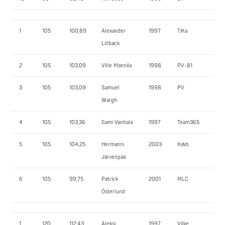
1
105
100,89
Alexander
1997
TiKa
24
Lillback
2
105
103,09
Ville Mannila
1998
PV-81
22
3
105
103,09
Samuel
1998
PV
20
Wargh
4
105
103,36
Sami Vanhala
1997
Team365
21
5
105
104,25
Hermanni
2003
KaVo
15
Järvenpää
6
105
99,75
Patrick
2001
MLC
18
Österlund
1
120
112,43
Aleksi
1997
Vilke
23