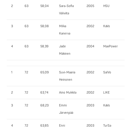
2
63
58,04
Sara-Sofia
2005
HSU
112
Väliviita
3
63
58,08
Milka
2002
KaVo
10
Kanerva
4
63
58,39
Jade
2004
MaxPower
95
Mäkinen
1
72
65,09
Suvi-Maaria
2002
SalVo
77,
Heinonen
2
72
63,74
Aino Mukkila
2002
LIKE
95
3
72
68,23
Emmi
2003
KaVo
70
Järvenpää
4
72
63,85
Enni
2003
TurSa
85