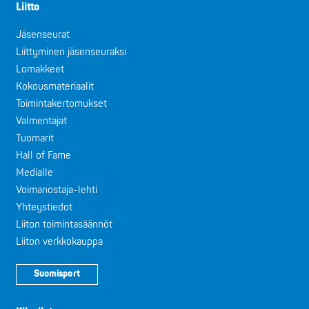
Liitto
Jäsenseurat
Liittyminen jäsenseuraksi
Lomakkeet
Kokousmateriaalit
Toimintakertomukset
Valmentajat
Tuomarit
Hall of Fame
Medialle
Voimanostaja-lehti
Yhteystiedot
Liiton toimintasäännöt
Liiton verkkokauppa
Suomisport