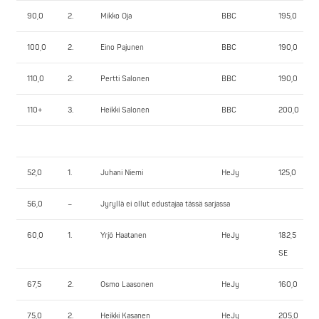
90,0
2.
Mikko Oja
BBC
195,0
100,0
2.
Eino Pajunen
BBC
190,0
110,0
2.
Pertti Salonen
BBC
190,0
110+
3.
Heikki Salonen
BBC
200,0
52,0
1.
Juhani Niemi
HeJy
125,0
56,0
–
Jyryllä ei ollut edustajaa tässä sarjassa
60,0
1.
Yrjö Haatanen
HeJy
182,5
SE
67,5
2.
Osmo Laasonen
HeJy
160,0
75,0
2.
Heikki Kasanen
HeJy
205,0