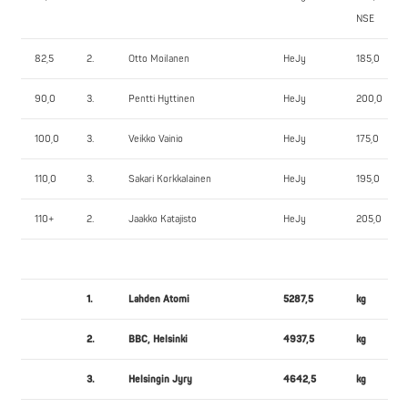
NSE
82,5
2.
Otto Moilanen
HeJy
185,0
90,0
3.
Pentti Hyttinen
HeJy
200,0
100,0
3.
Veikko Vainio
HeJy
175,0
110,0
3.
Sakari Korkkalainen
HeJy
195,0
110+
2.
Jaakko Katajisto
HeJy
205,0
1.
Lahden Atomi
5287,5
kg
2.
BBC, Helsinki
4937,5
kg
3.
Helsingin Jyry
4642,5
kg