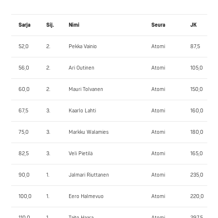
Sarja
Sij.
Nimi
Seura
JK
52,0
2.
Pekka Vainio
Atomi
87,5
56,0
2.
Ari Outinen
Atomi
105,0
60,0
2.
Mauri Tolvanen
Atomi
150,0
67,5
3.
Kaarlo Lahti
Atomi
160,0
75,0
3.
Markku Walamies
Atomi
180,0
82,5
3.
Veli Pietilä
Atomi
165,0
90,0
1.
Jalmari Riuttanen
Atomi
235,0
100,0
1.
Eero Halmevuo
Atomi
220,0
110,0
1.
Taito Haara
Atomi
297,5