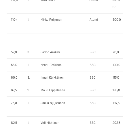
SE
110+
1.
Mikko Pohjonen
Atomi
300,0
52,0
3.
Jarmo Arokari
BBC
70,0
56,0
1.
Hannu Taskinen
BBC
100,0
60,0
3.
Ilmari Kärkkäinen
BBC
115,0
67,5
1.
Mauri Lappalainen
BBC
185,0
75,0
1.
Jouko Nyyssönen
BBC
197,5
82,5
1.
Veli Miettinen
BBC
202,5