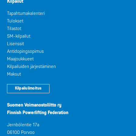
Kilpailut
Tapahtumakalenteri
Tulokset
Tilastot
SM-kilpailut
Lisenssit
Antidopingsopimus
Maajoukkueet
Kilpailuiden järjestäminen
Maksut
Kilpailuilmoitus
Suomen Voimanostoliitto ry
Finnish Powerlifting Federation
Jernbölentie 17a
06100 Porvoo