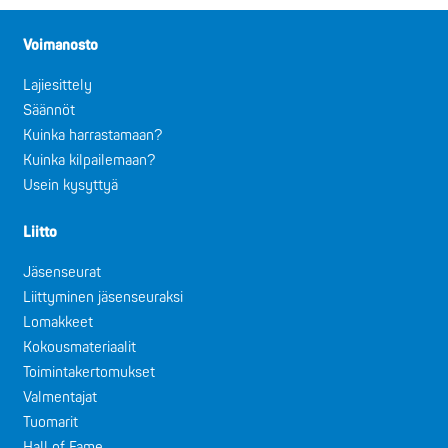
Voimanosto
Lajiesittely
Säännöt
Kuinka harrastamaan?
Kuinka kilpailemaan?
Usein kysyttyä
Liitto
Jäsenseurat
Liittyminen jäsenseuraksi
Lomakkeet
Kokousmateriaalit
Toimintakertomukset
Valmentajat
Tuomarit
Hall of Fame