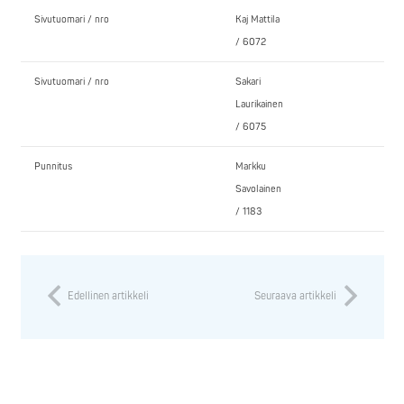
Sivutuomari / nro
Kaj Mattila
/ 6072
Sivutuomari / nro
Sakari
Laurikainen
/ 6075
Punnitus
Markku
Savolainen
/ 1183
Edellinen artikkeli
Seuraava artikkeli