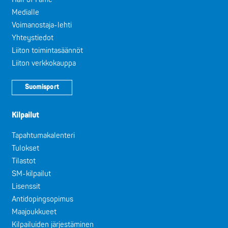
Medialle
Voimanostaja-lehti
Yhteystiedot
Liiton toimintasäännöt
Liiton verkkokauppa
Suomisport
Kilpailut
Tapahtumakalenteri
Tulokset
Tilastot
SM-kilpailut
Lisenssit
Antidopingsopimus
Maajoukkueet
Kilpailuiden järjestäminen