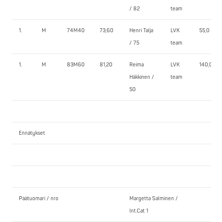
/ 82
team
1.
M
74M40
73,60
Henri Talja
LVK
55,0
/ 75
team
1.
M
83M60
81,20
Reima
LVK
140,0
Häkkinen /
team
50
Ennätykset
Päätuomari / nro
Margetta Salminen /
Int.Cat 1