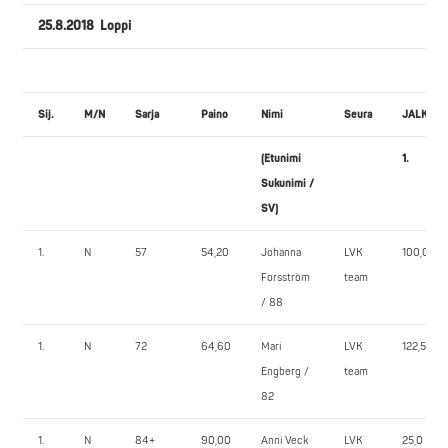
25.8.2018 Loppi
Sij.
M/N
Sarja
Paino
Nimi
Seura
JALKAK
(Etunimi
1.
Sukunimi /
SV)
1.
N
57
54,20
Johanna
LVK
100,0
Forsström
team
/ 88
1.
N
72
64,60
Mari
LVK
122,5
Engberg /
team
82
1.
N
84+
90,00
Anni Veck
LVK
25,0