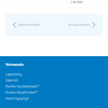
/ Int.Cat I
Edellinen artikkeli
Seuraava artikkeli
Voimanosto
Lajiesittely
Säännöt
Kuinka harrastamaan?
Kuinka kilpailemaan?
Usein kysyttyä