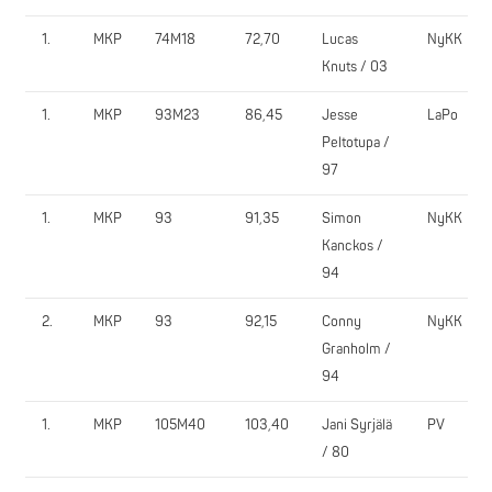
1.
MKP
74M18
72,70
Lucas
NyKK
Knuts / 03
1.
MKP
93M23
86,45
Jesse
LaPo
Peltotupa /
97
1.
MKP
93
91,35
Simon
NyKK
Kanckos /
94
2.
MKP
93
92,15
Conny
NyKK
Granholm /
94
1.
MKP
105M40
103,40
Jani Syrjälä
PV
/ 80