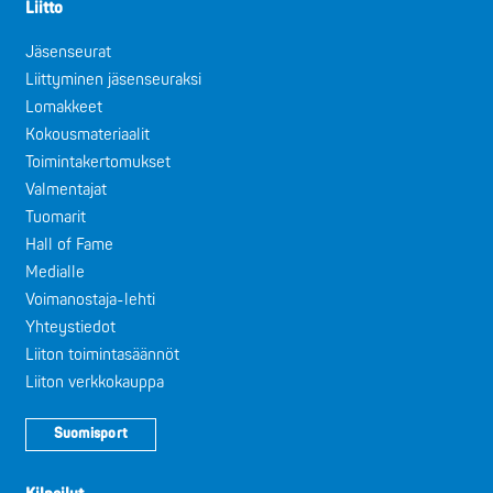
Liitto
Jäsenseurat
Liittyminen jäsenseuraksi
Lomakkeet
Kokousmateriaalit
Toimintakertomukset
Valmentajat
Tuomarit
Hall of Fame
Medialle
Voimanostaja-lehti
Yhteystiedot
Liiton toimintasäännöt
Liiton verkkokauppa
Suomisport