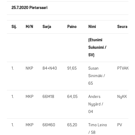
25.7.2020 Pietarsaari
Sij.
M/N
Sarja
Paino
Nimi
Seura
(Etunimi
Sukunimi /
SV)
1.
NKP
84+N40
91,65
Susan
PTVAK
Sinimäki /
65
1.
MKP
66M18
64,05
Anders
NyKK
Nygård /
04
1.
MKP
66M60
65,20
Timo Leino
PV
/ 58