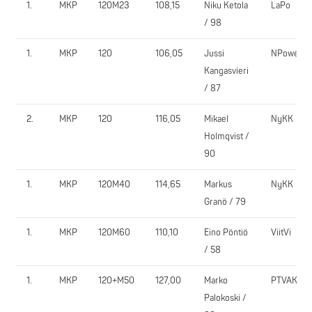
1.
MKP
120M23
108,15
Niku Ketola
LaPo
/ 98
1.
MKP
120
106,05
Jussi
NPower
Kangasvieri
/ 87
2.
MKP
120
116,05
Mikael
NyKK
Holmqvist /
90
1.
MKP
120M40
114,65
Markus
NyKK
Granö / 79
1.
MKP
120M60
110,10
Eino Pöntiö
ViitVi
/ 58
1.
MKP
120+M50
127,00
Marko
PTVAK
Palokoski /