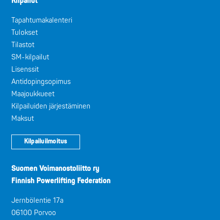
Kilpailut
Tapahtumakalenteri
Tulokset
Tilastot
SM-kilpailut
Lisenssit
Antidopingsopimus
Maajoukkueet
Kilpailuiden järjestäminen
Maksut
Kilpailuilmoitus
Suomen Voimanostoliitto ry
Finnish Powerlifting Federation
Jernbölentie 17a
06100 Porvoo