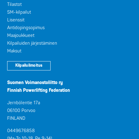
Tilastot
SM-kilpailut
Lisenssit
Antidopingsopimus
Maajoukkueet
Kilpailuiden järjestäminen
Maksut
Kilpailuilmoitus
Suomen Voimanostoliitto ry
Finnish Powerlifting Federation
Jernbölentie 17a
06100 Porvoo
FINLAND
0449676858
(Ma-To 10-18, Pe 9-14)