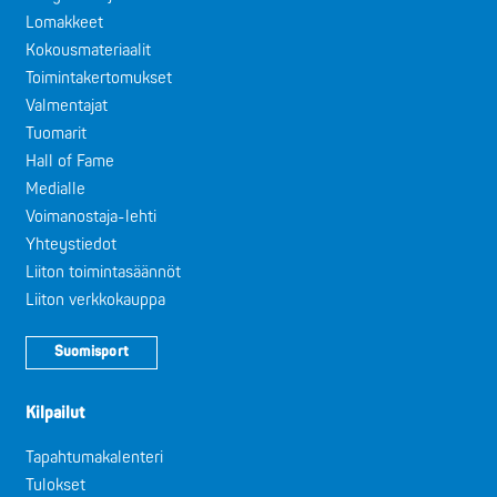
Lomakkeet
Kokousmateriaalit
Toimintakertomukset
Valmentajat
Tuomarit
Hall of Fame
Medialle
Voimanostaja-lehti
Yhteystiedot
Liiton toimintasäännöt
Liiton verkkokauppa
Suomisport
Kilpailut
Tapahtumakalenteri
Tulokset