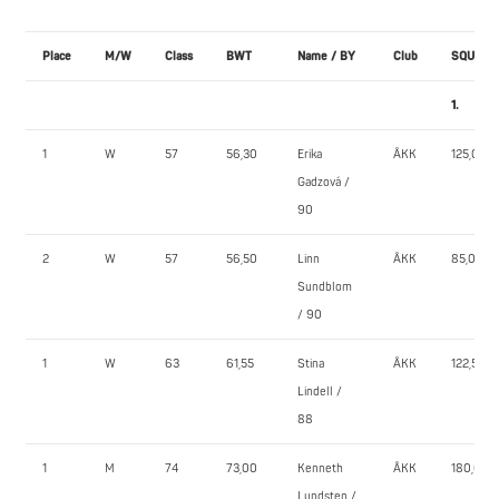
Place
M/W
Class
BWT
Name / BY
Club
SQUAT
1.
1
W
57
56,30
Erika
ÅKK
125,0
Gadzová /
90
2
W
57
56,50
Linn
ÅKK
85,0
Sundblom
/ 90
1
W
63
61,55
Stina
ÅKK
122,5
Lindell /
88
1
M
74
73,00
Kenneth
ÅKK
180,0
Lundsten /