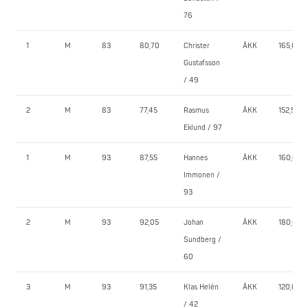
76
1
M
83
80,70
Christer
ÅKK
165,0
Gustafsson
/ 49
2
M
83
77,45
Rasmus
ÅKK
152,5
Eklund / 97
1
M
93
87,55
Hannes
ÅKK
160,0
Immonen /
93
2
M
93
92,05
Johan
ÅKK
180,0
Sundberg /
60
3
M
93
91,35
Klas Helén
ÅKK
120,0
/ 42