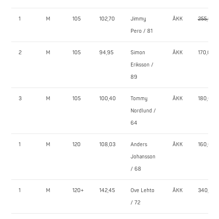
1
M
105
102,70
Jimmy
ÅKK
255,0
Pero / 81
2
M
105
94,95
Simon
ÅKK
170,0
Eriksson /
89
3
M
105
100,40
Tommy
ÅKK
180,0
Nordlund /
64
1
M
120
108,03
Anders
ÅKK
160,0
Johansson
/ 68
1
M
120+
142,45
Ove Lehto
ÅKK
340,0
/ 72