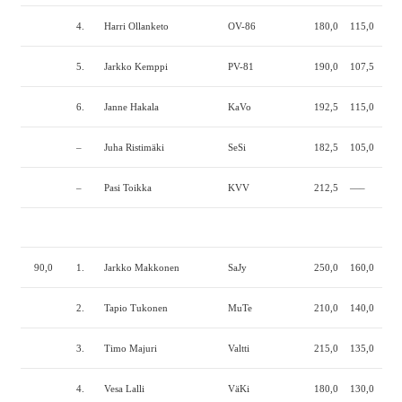
4.
Harri Ollanketo
OV-86
180,0
115,0
225
5.
Jarkko Kemppi
PV-81
190,0
107,5
215
6.
Janne Hakala
KaVo
192,5
115,0
190
–
Juha Ristimäki
SeSi
182,5
105,0
—–
–
Pasi Toikka
KVV
212,5
—–
—–
90,0
1.
Jarkko Makkonen
SaJy
250,0
160,0
220
2.
Tapio Tukonen
MuTe
210,0
140,0
217
3.
Timo Majuri
Valtti
215,0
135,0
205
4.
Vesa Lalli
VäKi
180,0
130,0
220