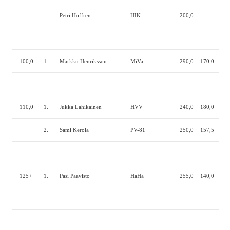
–
Petri Hoffren
HIK
200,0
—–
—–
100,0
1.
Markku Henriksson
MiVa
290,0
170,0
265
110,0
1.
Jukka Lahikainen
HVV
240,0
180,0
270
2.
Sami Kerola
PV-81
250,0
157,5
262
125+
1.
Pasi Paavisto
HaHa
255,0
140,0
272