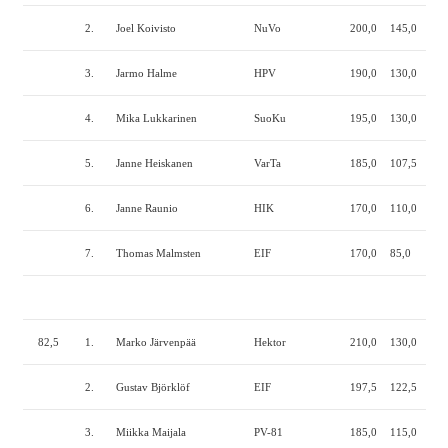
2.
Joel Koivisto
NuVo
200,0
145,0
217
3.
Jarmo Halme
HPV
190,0
130,0
200
4.
Mika Lukkarinen
SuoKu
195,0
130,0
190
5.
Janne Heiskanen
VarTa
185,0
107,5
180
6.
Janne Raunio
HIK
170,0
110,0
170
7.
Thomas Malmsten
EIF
170,0
85,0
180
82,5
1.
Marko Järvenpää
Hektor
210,0
130,0
217
2.
Gustav Björklöf
EIF
197,5
122,5
205
3.
Miikka Maijala
PV-81
185,0
115,0
225