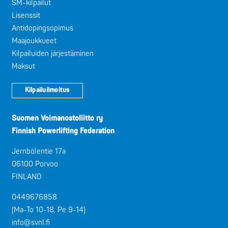
SM-kilpailut
Lisenssit
Antidopingsopimus
Maajoukkueet
Kilpailuiden järjestäminen
Maksut
Kilpailuilmoitus
Suomen Voimanostoliitto ry
Finnish Powerlifting Federation
Jernbölentie 17a
06100 Porvoo
FINLAND
0449676858
(Ma-To 10-18, Pe 9-14)
info@svnl.fi