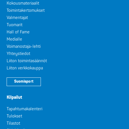
Kokousmateriaalit
Toimintakertomukset
Valmentajat
Tuomarit
Hall of Fame
Medialle
Voimanostaja-lehti
Yhteystiedot
Liiton toimintasäännöt
Liiton verkkokauppa
Suomisport
Kilpailut
Tapahtumakalenteri
Tulokset
Tilastot