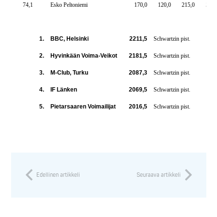
74,1
Esko Peltoniemi
170,0
120,0
215,0
505,
1.
BBC, Helsinki
2211,5
Schwartzin pist.
2.
Hyvinkään Voima-Veikot
2181,5
Schwartzin pist.
3.
M-Club, Turku
2087,3
Schwartzin pist.
4.
IF Länken
2069,5
Schwartzin pist.
5.
Pietarsaaren Voimailijat
2016,5
Schwartzin pist.
Edellinen artikkeli
Seuraava artikkeli