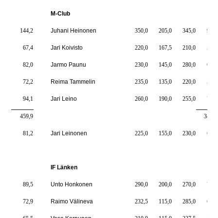
M-Club
144,2
Juhani Heinonen
350,0
205,0
345,0
900,
67,4
Jari Koivisto
220,0
167,5
210,0
597,
82,0
Jarmo Paunu
230,0
145,0
280,0
655,
72,2
Reima Tammelin
235,0
135,0
220,0
590,
94,1
Jari Leino
260,0
190,0
255,0
705,
459,9
3447,
81,2
Jari Leinonen
225,0
155,0
230,0
610,
IF Länken
89,5
Unto Honkonen
290,0
200,0
270,0
760,
72,9
Raimo Välineva
232,5
115,0
285,0
632,