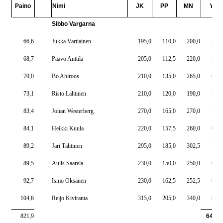
Paino
Nimi
JK
PP
MN
YT
Sibbo Vargarna
66,6
Jukka Vartiainen
195,0
110,0
200,0
505,
68,7
Paavo Anttila
205,0
112,5
220,0
537,
70,0
Bo Ahlroos
210,0
135,0
265,0
610,
73,1
Risto Lahtinen
210,0
120,0
190,0
520,
83,4
Johan Westerberg
270,0
165,0
270,0
705,
84,1
Heikki Kuula
220,0
157,5
260,0
637,
89,2
Jari Tähtinen
295,0
185,0
302,5
782,
89,5
Aulis Saarela
230,0
150,0
250,0
630,
92,7
Ismo Oksanen
230,0
162,5
252,5
645,
104,6
Reijo Kiviranta
315,0
205,0
340,0
860,
821,9
6432,