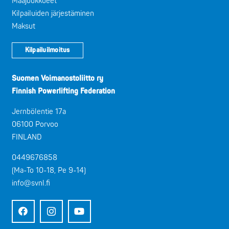
Maajoukkueet
Kilpailuiden järjestäminen
Maksut
Kilpailuilmoitus
Suomen Voimanostoliitto ry
Finnish Powerlifting Federation
Jernbölentie 17a
06100 Porvoo
FINLAND
0449676858
(Ma-To 10-18, Pe 9-14)
info@svnl.fi