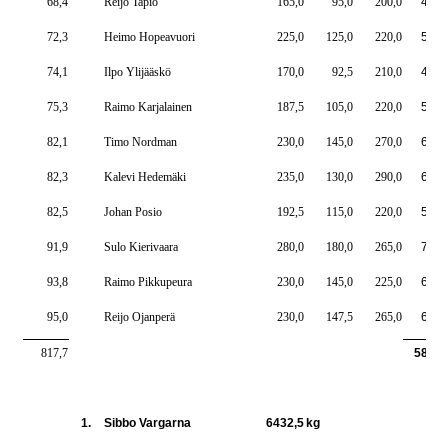
68,4
Reijo Tapio
165,0
95,0
200,0
460,
72,3
Heimo Hopeavuori
225,0
125,0
220,0
570,
74,1
Ilpo Ylijääskö
170,0
92,5
210,0
472,
75,3
Raimo Karjalainen
187,5
105,0
220,0
512,
82,1
Timo Nordman
230,0
145,0
270,0
645,
82,3
Kalevi Hedemäki
235,0
130,0
290,0
655,
82,5
Johan Posio
192,5
115,0
220,0
527,
91,9
Sulo Kierivaara
280,0
180,0
265,0
725,
93,8
Raimo Pikkupeura
230,0
145,0
225,0
600,
95,0
Reijo Ojanperä
230,0
147,5
265,0
642,
817,7
5810,
1.
Sibbo Vargarna
6432,5
kg