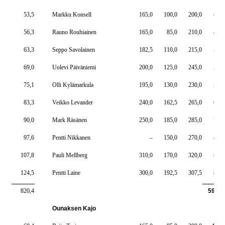
53,5
Markku Konsell
165,0
100,0
200,0
465,
56,3
Rauno Rouhiainen
165,0
85,0
210,0
460,
63,3
Seppo Savolainen
182,5
110,0
215,0
507,
69,0
Uolevi Päiväniemi
200,0
125,0
245,0
570,
75,1
Olli Kylämarkula
195,0
130,0
230,0
555,
83,3
Veikko Levander
240,0
162,5
265,0
667,
90,0
Mark Räsänen
250,0
185,0
285,0
720,
97,6
Pentti Nikkanen
–
150,0
270,0
420,
107,8
Pauli Mellberg
310,0
170,0
320,0
800,
124,5
Pentti Laine
300,0
192,5
307,5
800,
820,4
5965,
Ounaksen Kajo