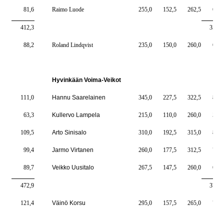
81,6
Raimo Luode
255,0
152,5
262,5
670,
412,3
3565,
88,2
Roland Lindqvist
235,0
150,0
260,0
645,
Hyvinkään Voima-Veikot
111,0
Hannu Saarelainen
345,0
227,5
322,5
895,
63,3
Kullervo Lampela
215,0
110,0
260,0
585,
109,5
Arto Sinisalo
310,0
192,5
315,0
817,
99,4
Jarmo Virtanen
260,0
177,5
312,5
750,
89,7
Veikko Uusitalo
267,5
147,5
260,0
675,
472,9
3722,
121,4
Väinö Korsu
295,0
157,5
265,0
717,