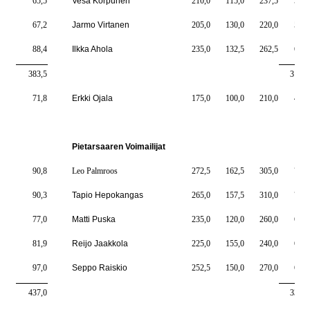
65,5
Vesa Korpunen
210,0
115,0
237,5
562,
67,2
Jarmo Virtanen
205,0
130,0
220,0
550,
88,4
Ilkka Ahola
235,0
132,5
262,5
630,
383,5
3135,
71,8
Erkki Ojala
175,0
100,0
210,0
485,
Pietarsaaren Voimailijat
90,8
Leo Palmroos
272,5
162,5
305,0
740,
90,3
Tapio Hepokangas
265,0
157,5
310,0
732,
77,0
Matti Puska
235,0
120,0
260,0
615,
81,9
Reijo Jaakkola
225,0
155,0
240,0
620,
97,0
Seppo Raiskio
252,5
150,0
270,0
672,
437,0
3380,