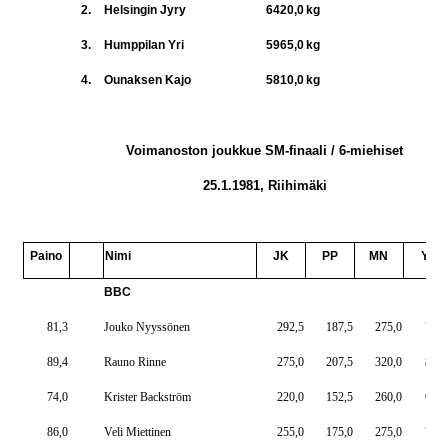
2.
Helsingin Jyry
6420,0
kg
3.
Humppilan Yri
5965,0
kg
4.
Ounaksen Kajo
5810,0
kg
Voimanoston joukkue SM-finaali / 6-miehiset
25.1.1981, Riihimäki
Paino
Nimi
JK
PP
MN
YT
BBC
81,3
Jouko Nyyssönen
292,5
187,5
275,0
755,
89,4
Rauno Rinne
275,0
207,5
320,0
802,
74,0
Krister Backström
220,0
152,5
260,0
632,
86,0
Veli Miettinen
255,0
175,0
275,0
705,