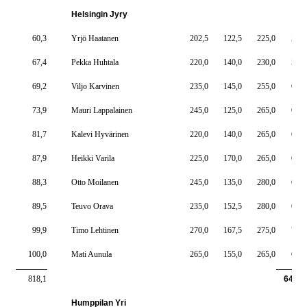
Helsingin Jyry
60,3
Yrjö Haatanen
202,5
122,5
225,0
550,
67,4
Pekka Huhtala
220,0
140,0
230,0
590,
69,2
Viljo Karvinen
235,0
145,0
255,0
635,
73,9
Mauri Lappalainen
245,0
125,0
265,0
635,
81,7
Kalevi Hyvärinen
220,0
140,0
265,0
625,
87,9
Heikki Varila
225,0
170,0
265,0
660,
88,3
Otto Moilanen
245,0
135,0
280,0
660,
89,5
Teuvo Orava
235,0
152,5
280,0
667,
99,9
Timo Lehtinen
270,0
167,5
275,0
712,
100,0
Mati Aunula
265,0
155,0
265,0
685,
818,1
6420,
Humppilan Yri