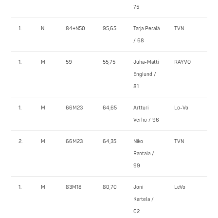
75
1.
N
84+N50
95,65
Tarja Perälä
TVN
90
/ 68
1.
M
59
55,75
Juha-Matti
RAYVO
90
Englund /
81
1.
M
66M23
64,65
Artturi
Lo-Vo
120
Verho / 96
2.
M
66M23
64,35
Niko
TVN
107
Rantala /
99
1.
M
83M18
80,70
Joni
LeVo
112
Kartela /
02