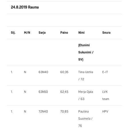
24.8.2019 Rauma
Sij.
M/N
Sarja
Paino
Nimi
Seura
PE
(Etunimi
1.
Sukunimi /
SV)
1.
N
63N40
60,35
Tiina Uotila
E-IT
50,
/ 72
1.
N
63N50
62,45
Merja Ojala
LVK
55,
/ 63
team
1.
N
72N40
70,85
Pauliina
HPV
77,
Suomela /
76