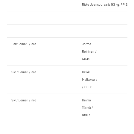
Risto Joensuu, sarja 93 kg, PP 213,0 
Päätuomari / nro
Jorma
Roininen /
6049
Sivutuomari / nro
Heikki
Malkavaara
/ 6050
Sivutuomari / nro
Heimo
Törmä /
6067