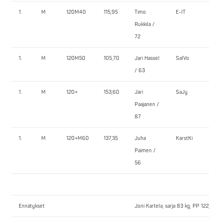
1.
M
120M40
115,95
Timo
E-IT
152
Rukkila /
72
1.
M
120M50
105,70
Jari Hassel
SalVo
10
/ 63
1.
M
120+
153,60
Jari
SaJy
190
Paajanen /
87
1.
M
120+M60
137,35
Juha
KarstKi
130
Paimen /
56
Ennätykset
Joni Kartela, sarja 83 kg, PP 122,5 k