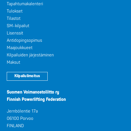
Tapahtumakalenteri
Tulokset
Tilastot
SM-kilpailut
Lisenssit
Antidopingsopimus
Maajoukkueet
Kilpailuiden järjestäminen
Maksut
Kilpailuilmoitus
Suomen Voimanostoliitto ry
Finnish Powerlifting Federation
Jernbölentie 17a
06100 Porvoo
FINLAND