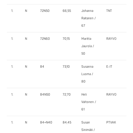
1.
N
72N50
66,55
Johanna
TNT
70,
Raitanen /
67
1.
N
72N60
70,15
Maritta
RAYVO
57,
Jaurola /
50
1.
N
84
73,10
Susanna
E-IT
72,
Luoma /
80
1.
N
84N50
72,70
Heli
RAYVO
60
Valtonen /
61
1.
N
84+N40
84,45
Susan
PTVAK
67,
Sinimäki /