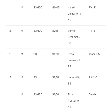
1.
M
83M70
80,45
Kalevi
PV-81
95,
Lampinen /
43
2.
M
83M70
82,15
Voitto
PV-81
70,
Grönman /
38
1.
M
93
91,20
Risto
Team365
20
Joensuu /
88
2.
M
93
91,60
Juho Kiili /
RAYVO
130
89
1.
M
93M60
91,00
Timo
OutVe
100
Poutiainen
/ 51