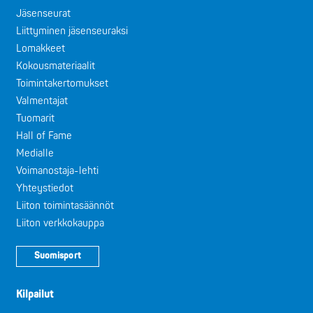
Jäsenseurat
Liittyminen jäsenseuraksi
Lomakkeet
Kokousmateriaalit
Toimintakertomukset
Valmentajat
Tuomarit
Hall of Fame
Medialle
Voimanostaja-lehti
Yhteystiedot
Liiton toimintasäännöt
Liiton verkkokauppa
Suomisport
Kilpailut