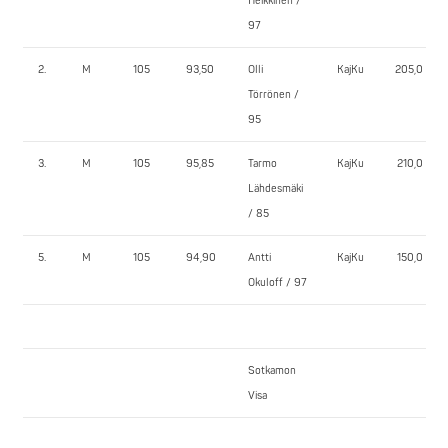
Heikkinen /
97
2.
M
105
93,50
Olli
KajKu
205,0
Törrönen /
95
3.
M
105
95,85
Tarmo
KajKu
210,0
Lähdesmäki
/ 85
5.
M
105
94,90
Antti
KajKu
150,0
Okuloff / 97
Sotkamon
Visa