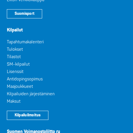
Suomisport
Kilpailut
Tapahtumakalenteri
Tulokset
Tilastot
SM-kilpailut
Lisenssit
Antidopingsopimus
Maajoukkueet
Kilpailuiden järjestäminen
Maksut
Kilpailuilmoitus
Suomen Voimanostoliitto ry