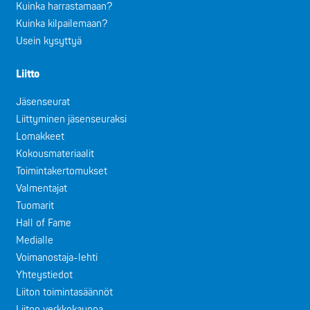
Kuinka harrastamaan?
Kuinka kilpailemaan?
Usein kysyttyä
Liitto
Jäsenseurat
Liittyminen jäsenseuraksi
Lomakkeet
Kokousmateriaalit
Toimintakertomukset
Valmentajat
Tuomarit
Hall of Fame
Medialle
Voimanostaja-lehti
Yhteystiedot
Liiton toimintasäännöt
Liiton verkkokauppa