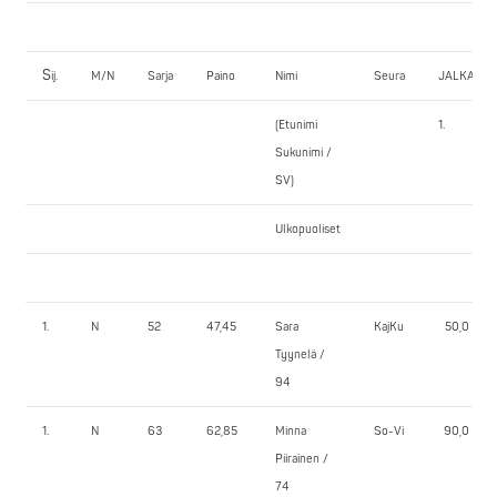
S
ij.
M/N
Sarja
Paino
Nimi
Seura
JALKAKY
(Etunimi
1.
Sukunimi /
SV)
Ulkopuoliset
1.
N
52
47,45
Sara
KajKu
50,0
Tyynelä /
94
1.
N
63
62,85
Minna
So-Vi
90,0
Piirainen /
74