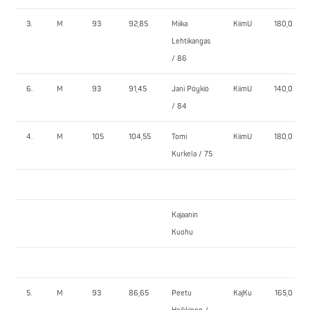
3.
M
93
92,85
Miika
KiimU
180,0
Lehtikangas
/ 86
6.
M
93
91,45
Jani Pöykiö
KiimU
140,0
/ 84
4.
M
105
104,55
Tomi
KiimU
180,0
Kurkela / 75
Kajaanin
Kuohu
5.
M
93
86,65
Peetu
KajKu
165,0