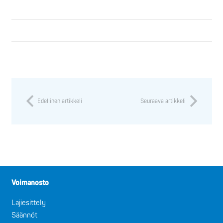
Edellinen artikkeli
Seuraava artikkeli
Voimanosto
Lajiesittely
Säännöt