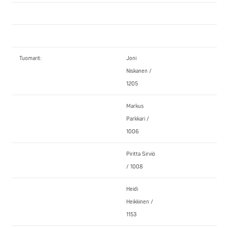
Tuomarit:
Joni
Niskanen /
1205
Markus
Parkkari /
1006
Piritta Sirviö
/ 1008
Heidi
Heikkinen /
1153