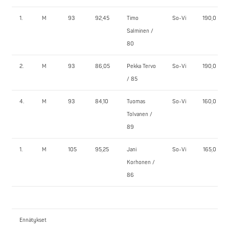
1.
M
93
92,45
Timo
So-Vi
190,0
Salminen /
80
2.
M
93
86,05
Pekka Tervo
So-Vi
190,0
/ 85
4.
M
93
84,10
Tuomas
So-Vi
160,0
Tolvanen /
89
1.
M
105
95,25
Jani
So-Vi
165,0
Korhonen /
86
Ennätykset