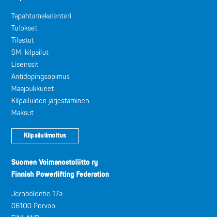
Tapahtumakalenteri
Tulokset
Tilastot
SM-kilpailut
Lisenssit
Antidopingsopimus
Maajoukkueet
Kilpailuiden järjestäminen
Maksut
Kilpailuilmoitus
Suomen Voimanostoliitto ry
Finnish Powerlifting Federation
Jernbölentie 17a
06100 Porvoo