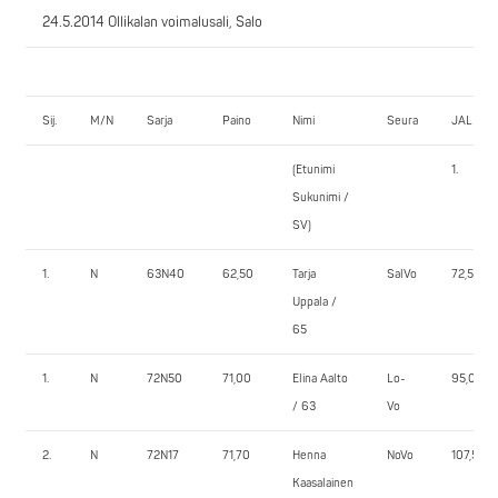
24.5.2014 Ollikalan voimalusali, Salo
Sij.
M/N
Sarja
Paino
Nimi
Seura
JALKAK
(Etunimi
1.
Sukunimi /
SV)
1.
N
63N40
62,50
Tarja
SalVo
72,5
Uppala /
65
1.
N
72N50
71,00
Elina Aalto
Lo-
95,0
/ 63
Vo
2.
N
72N17
71,70
Henna
NoVo
107,5
Kaasalainen