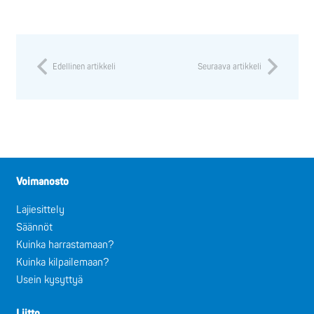
Edellinen artikkeli
Seuraava artikkeli
Voimanosto
Lajiesittely
Säännöt
Kuinka harrastamaan?
Kuinka kilpailemaan?
Usein kysyttyä
Liitto