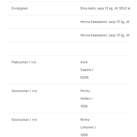
Ennätykset
Elina Aalto, sarja 72 kg, JK 105,0 kg, P
Henna Kaasalainen, sarja 72 kg, JK 112
Henna Kaasalainen, sarja 72 kg, JK 112
Päätuomari / nro
Aulis
Saarela /
6026
Sivutuomari / nro
Perttu
Holkeri /
1206
Sivutuomari / nro
Reima
Leinonen /
1208