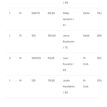
/ 99
1.
M
93M70
89,90
Mikko
SalVo
115,0
Isoniemi /
41
1.
M
105
105,00
Jarno
SalVo
260,0
Ruohonen
/ 75
2.
M
105M23
93,20
Lauri
M-
160,0
Kuusela /
Club
93
1.
M
120
115,50
Jouko
M-
215,0
Kiesiläinen
Club
/ 82