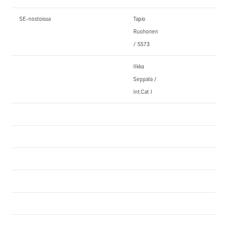
SE-nostoissa
Tapio
Ruohonen
/ 5573
Ilkka
Seppälä /
Int.Cat I