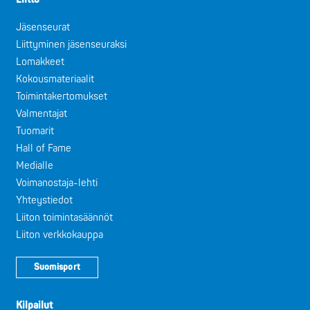
Jäsenseurat
Liittyminen jäsenseuraksi
Lomakkeet
Kokousmateriaalit
Toimintakertomukset
Valmentajat
Tuomarit
Hall of Fame
Medialle
Voimanostaja-lehti
Yhteystiedot
Liiton toimintasäännöt
Liiton verkkokauppa
Suomisport
Kilpailut