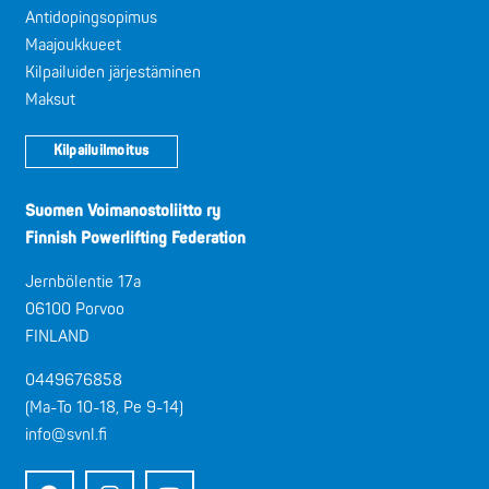
Antidopingsopimus
Maajoukkueet
Kilpailuiden järjestäminen
Maksut
Kilpailuilmoitus
Suomen Voimanostoliitto ry
Finnish Powerlifting Federation
Jernbölentie 17a
06100 Porvoo
FINLAND
0449676858
(Ma-To 10-18, Pe 9-14)
info@svnl.fi