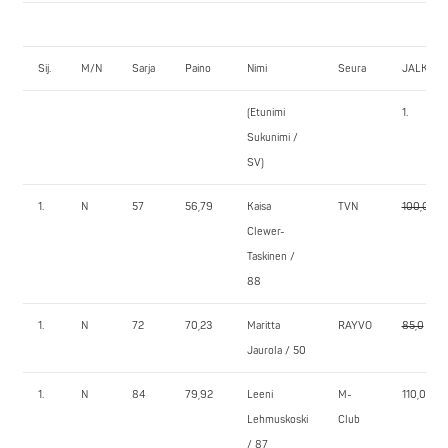
Sij.
M/N
Sarja
Paino
Nimi
Seura
JALKAK
(Etunimi
1.
Sukunimi /
SV)
1.
N
57
56,79
Kaisa
TVN
100,0
Clewer-
Taskinen /
88
1.
N
72
70,23
Maritta
RAYVO
85,0
Jaurola / 50
1.
N
84
79,92
Leeni
M-
110,0
Lehmuskoski
Club
/ 87