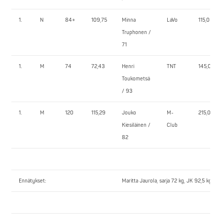
1.
N
84+
109,75
Minna
LaVo
115,0
Truphonen /
71
1.
M
74
72,43
Henri
TNT
145,0
Toukometsä
/ 93
1.
M
120
115,29
Jouko
M-
215,0
Kiesiläinen /
Club
82
Ennätykset:
Maritta Jaurola, sarja 72 kg, JK 92,5 kg, P