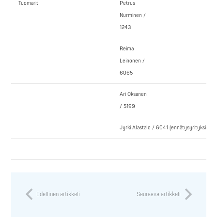
Tuomarit
Petrus
Nurminen /
1243
Reima
Leinonen /
6065
Ari Oksanen
/ 5199
Jyrki Alastalo / 6041 (ennätysyrityksissä)
Edellinen artikkeli
Seuraava artikkeli