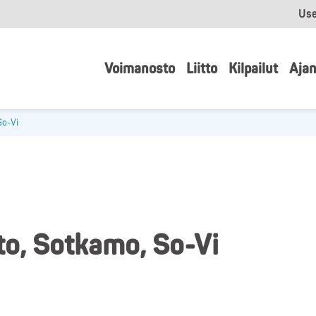
Use
Voimanosto
Liitto
Kilpailut
Ajan
So-Vi
o, Sotkamo, So-Vi