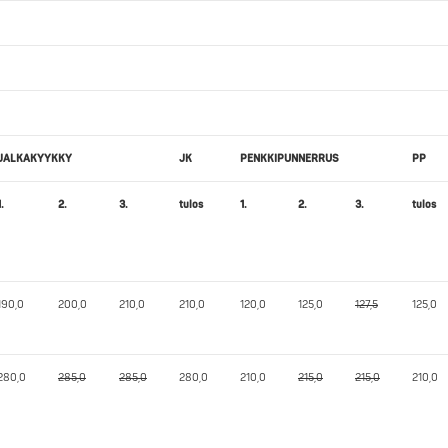
JALKAKYYKKY
JK
PENKKIPUNNERRUS
PP
1.
2.
3.
tulos
1.
2.
3.
tulos
190,0
200,0
210,0
210,0
120,0
125,0
127,5
125,0
280,0
285,0
285,0
280,0
210,0
215,0
215,0
210,0