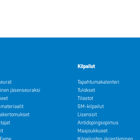
Kilpailut
eurat
Tapahtumakalenteri
minen jäsenseuraksi
Tulokset
keet
Tilastot
materiaalit
SM-kilpailut
takertomukset
Lisenssit
tajat
Antidopingsopimus
it
Maajoukkueet
f Fame
Kilpailuiden järjestäminen