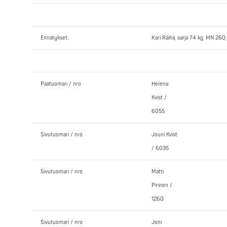
Ennätykset:
Kari Räihä, sarja 74 kg, MN 26
Päätuomari / nro
Helena
Kvist /
6055
Sivutuomari / nro
Jouni Kvist
/ 6035
Sivutuomari / nro
Matti
Pirinen /
1260
Sivutuomari / nro
Joni