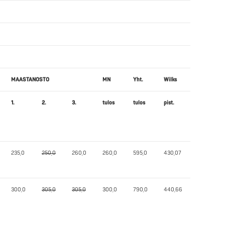
MAASTANOSTO
MN
Yht.
Wilks
1.
2.
3.
tulos
tulos
pist.
235,0
250,0
260,0
260,0
595,0
430,07
300,0
305,0
305,0
300,0
790,0
440,66