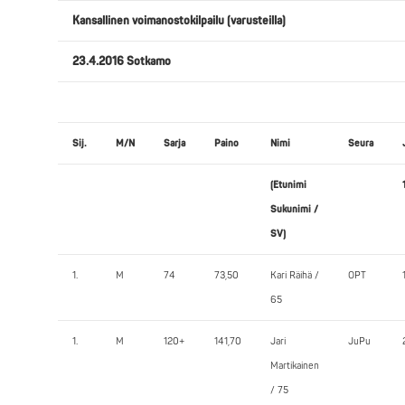
Kansallinen voimanostokilpailu (varusteilla)
23.4.2016 Sotkamo
Sij.
M/N
Sarja
Paino
Nimi
Seura
(Etunimi
Sukunimi /
SV)
1.
M
74
73,50
Kari Räihä /
OPT
65
1.
M
120+
141,70
Jari
JuPu
Martikainen
/ 75