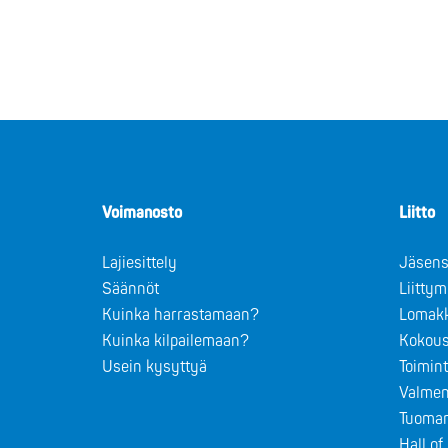
Voimanosto
Liitto
Lajiesittely
Jäsens
Säännöt
Liitty
Kuinka harrastamaan?
Lomak
Kuinka kilpailemaan?
Kokous
Usein kysyttyä
Toimin
Valmen
Tuomar
Hall o