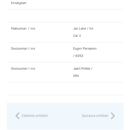
Ennätykset
Päätuomari / nro
Jari Laine / Int.
Cat. II
Sivutuomari / nro
Eugen Parviainen
/ 6053
Sivutuomari / nro
Jaarli Pirkkiö /
294
Edellinen artikkeli
Seuraava artikkeli