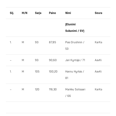
Sij.
M/N
Sarja
Paino
Nimi
Seura
P
(Etunimi
1.
Sukunimi / SV)
1.
M
93
87,85
Pasi Drushinin /
KarKa
1
53
–
M
93
90,60
Jari Kyntäjä / 71
AavKi
2
1.
M
105
100,20
Hannu Hyrkäs /
AavKi
2
81
–
M
120
116,30
Markku Sotisaari
KarKa
2
/ 66