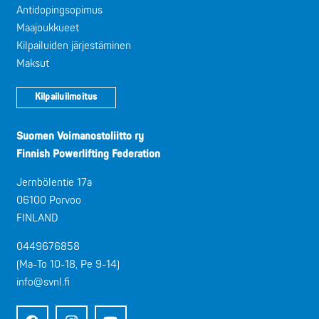
Antidopingsopimus
Maajoukkueet
Kilpailuiden järjestäminen
Maksut
Kilpailuilmoitus
Suomen Voimanostoliitto ry
Finnish Powerlifting Federation
Jernbölentie 17a
06100 Porvoo
FINLAND
0449676858
(Ma-To 10-18, Pe 9-14)
info@svnl.fi