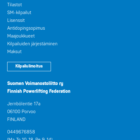
Tilastot
SM-kilpailut
Lisenssit
Antidopingsopimus
Maajoukkueet
Kilpailuiden järjestäminen
Maksut
Kilpailuilmoitus
Suomen Voimanostoliitto ry
Finnish Powerlifting Federation
Jernbölentie 17a
06100 Porvoo
FINLAND
0449676858
(Ma-To 10-18, Pe 9-14)