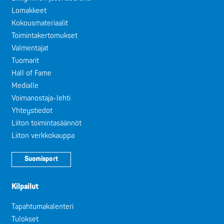
Lomakkeet
Kokousmateriaalit
Toimintakertomukset
Valmentajat
Tuomarit
Hall of Fame
Medialle
Voimanostaja-lehti
Yhteystiedot
Liiton toimintasäännöt
Liiton verkkokauppa
Suomisport
Kilpailut
Tapahtumakalenteri
Tulokset