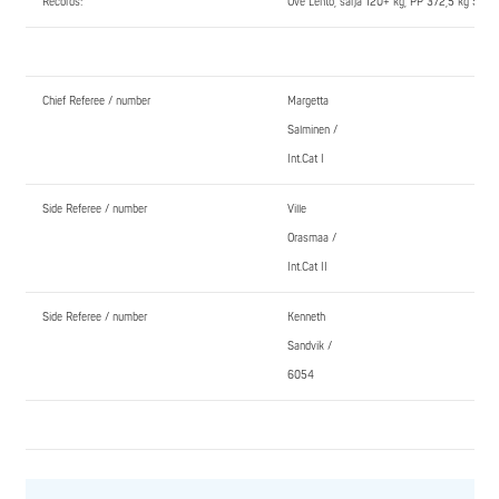
Records:
Ove Lehto, sarja 120+ kg, PP 372,5 kg SE 
Chief Referee / number
Margetta
Salminen /
Int.Cat I
Side Referee / number
Ville
Orasmaa /
Int.Cat II
Side Referee / number
Kenneth
Sandvik /
6054