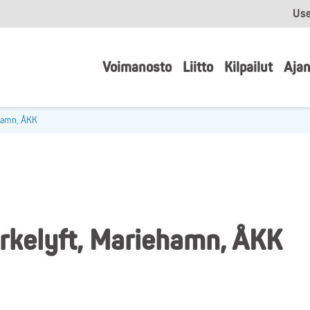
Use
Voimanosto
Liitto
Kilpailut
Ajan
ehamn, ÅKK
yrkelyft, Mariehamn, ÅKK