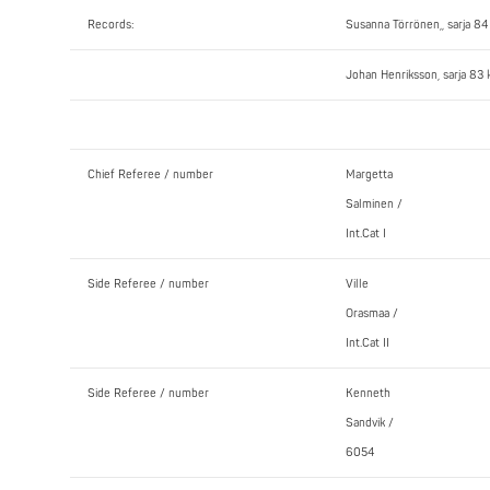
Records:
Susanna Törrönen,, sarja 84
Johan Henriksson, sarja 83 k
Chief Referee / number
Margetta
Salminen /
Int.Cat I
Side Referee / number
Ville
Orasmaa /
Int.Cat II
Side Referee / number
Kenneth
Sandvik /
6054