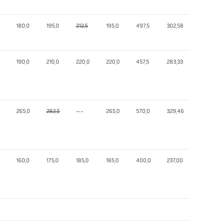
180,0
195,0
212,5
195,0
497,5
302,58
190,0
210,0
220,0
220,0
457,5
283,33
265,0
282,5
—–
265,0
570,0
329,46
160,0
175,0
185,0
185,0
400,0
237,00