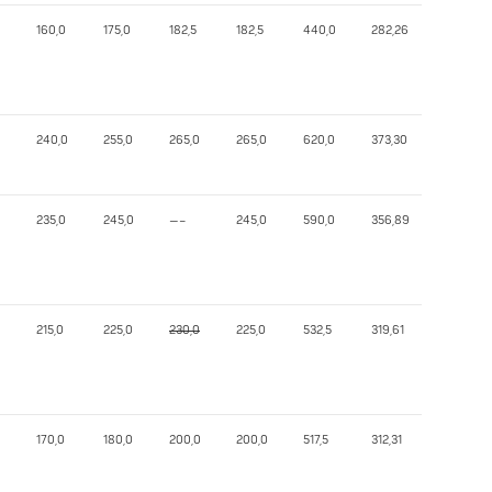
160,0
175,0
182,5
182,5
440,0
282,26
240,0
255,0
265,0
265,0
620,0
373,30
235,0
245,0
—–
245,0
590,0
356,89
215,0
225,0
230,0
225,0
532,5
319,61
170,0
180,0
200,0
200,0
517,5
312,31