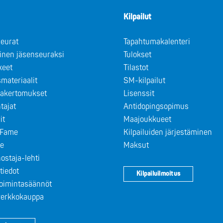
Kilpailut
eurat
Tapahtumakalenteri
minen jäsenseuraksi
Tulokset
keet
Tilastot
materiaalit
SM-kilpailut
takertomukset
Lisenssit
tajat
Antidopingsopimus
it
Maajoukkueet
f Fame
Kilpailuiden järjestäminen
le
Maksut
ostaja-lehti
tiedot
Kilpailuilmoitus
toimintasäännöt
 verkkokauppa