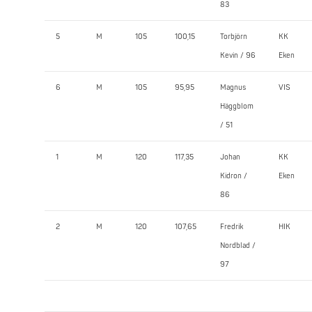
83
5
M
105
100,15
Torbjörn
KK
Kevin / 96
Eken
6
M
105
95,95
Magnus
VIS
Häggblom
/ 51
1
M
120
117,35
Johan
KK
Kidron /
Eken
86
2
M
120
107,65
Fredrik
HIK
Nordblad /
97