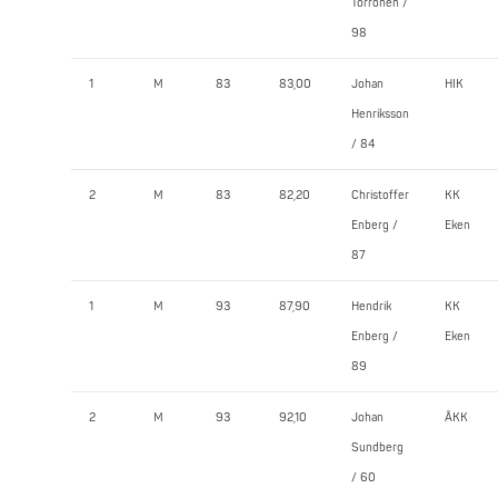
Törrönen /
98
1
M
83
83,00
Johan
HIK
Henriksson
/ 84
2
M
83
82,20
Christoffer
KK
Enberg /
Eken
87
1
M
93
87,90
Hendrik
KK
Enberg /
Eken
89
2
M
93
92,10
Johan
ÅKK
Sundberg
/ 60