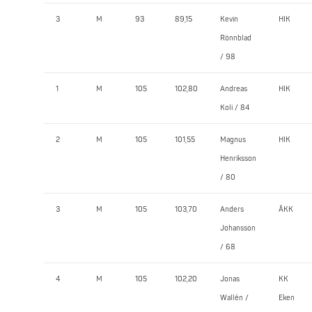
3
M
93
89,15
Kevin
HIK
Rönnblad
/ 98
1
M
105
102,80
Andreas
HIK
Koli / 84
2
M
105
101,55
Magnus
HIK
Henriksson
/ 80
3
M
105
103,70
Anders
ÅKK
Johansson
/ 68
4
M
105
102,20
Jonas
KK
Wallén /
Eken