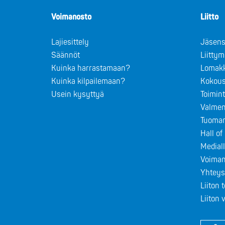
Voimanosto
Liitto
Lajiesittely
Jäsens
Säännöt
Liitty
Kuinka harrastamaan?
Lomak
Kuinka kilpailemaan?
Kokous
Usein kysyttyä
Toimin
Valmen
Tuomar
Hall o
Medial
Voiman
Yhteys
Liiton 
Liiton