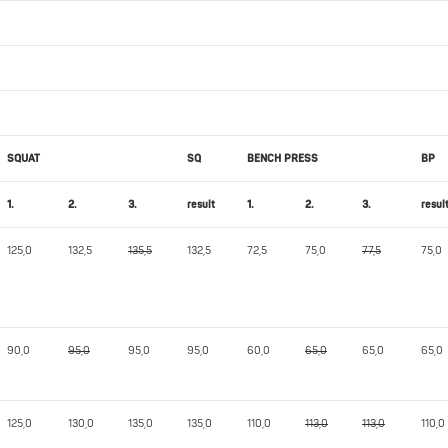
SQUAT
SQ
BENCH PRESS
BP
1.
2.
3.
result
1.
2.
3.
resul
125,0
132,5
135,5
132,5
72,5
75,0
77,5
75,0
90,0
95,0
95,0
95,0
60,0
65,0
65,0
65,0
125,0
130,0
135,0
135,0
110,0
113,0
113,0
110,0