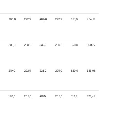
260,0
272,5
280,0
272,5
681,0
454,57
205,0
220,0
232,5
220,0
550,0
369,27
210,0
222,5
225,0
225,0
520,0
336,08
190,0
205,0
212,5
205,0
512,5
323,44