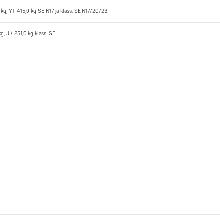
 kg, YT 415,0 kg SE N17 ja klass. SE N17/20/23
g, JK 251,0 kg klass. SE