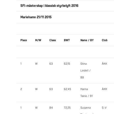
SFI-mästerskap i klassisk styrkelyft 2016
Mariehamn 21/11 2015
Place
M/W
Class
BWT
Name / BY
Club
1
W
63
62,15
Stina
ÅKK
Lindell /
88
2
W
63
62,45
Hanna
ÅKK
Tainio / 91
1
W
84
72,25
Susanna
S-V