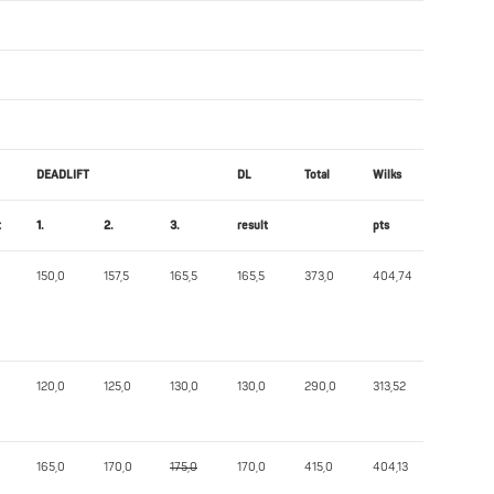
DEADLIFT
DL
Total
Wilks
t
1.
2.
3.
result
pts
150,0
157,5
165,5
165,5
373,0
404,74
120,0
125,0
130,0
130,0
290,0
313,52
165,0
170,0
175,0
170,0
415,0
404,13