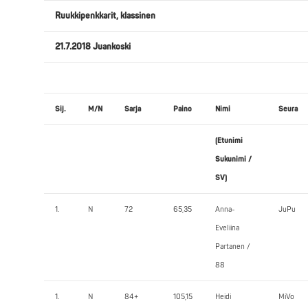
Ruukkipenkkarit, klassinen
21.7.2018 Juankoski
Sij.
M/N
Sarja
Paino
Nimi
Seura
(Etunimi
Sukunimi /
SV)
1.
N
72
65,35
Anna-
JuPu
Eveliina
Partanen /
88
1.
N
84+
105,15
Heidi
MiVo