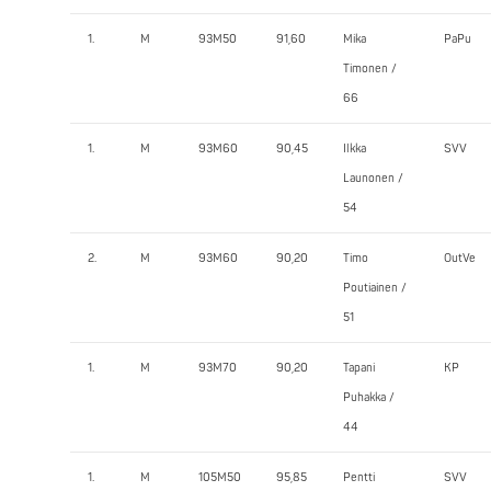
1.
M
93M50
91,60
Mika
PaPu
Timonen /
66
1.
M
93M60
90,45
Ilkka
SVV
Launonen /
54
2.
M
93M60
90,20
Timo
OutVe
Poutiainen /
51
1.
M
93M70
90,20
Tapani
KP
Puhakka /
44
1.
M
105M50
95,85
Pentti
SVV