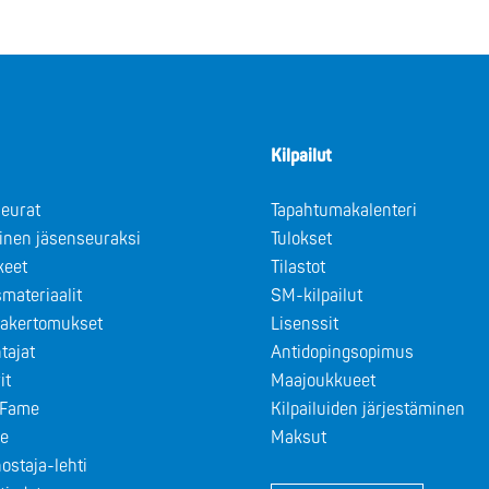
Kilpailut
eurat
Tapahtumakalenteri
minen jäsenseuraksi
Tulokset
keet
Tilastot
materiaalit
SM-kilpailut
takertomukset
Lisenssit
tajat
Antidopingsopimus
it
Maajoukkueet
f Fame
Kilpailuiden järjestäminen
le
Maksut
ostaja-lehti