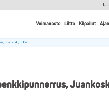
Use
Voimanosto
Liitto
Kilpailut
Ajan
us, Juankoski, JuPu
penkkipunnerrus, Juankosk