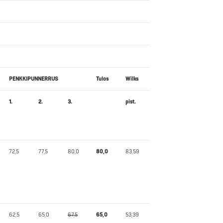
PENKKIPUNNERRUS
Tulos
Wilks
1.
2.
3.
pist.
72,5
77,5
80,0
80,0
83,59
62,5
65,0
67,5
65,0
53,39