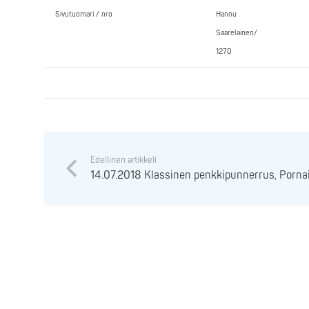
Sivutuomari / nro
Hannu
Saarelainen/
1270
Edellinen artikkeli
14.07.2018 Klassinen penkkipunnerrus, Porna