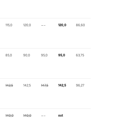
115,0
120,0
—–
120,0
86,60
85,0
90,0
95,0
95,0
63,75
142,5
142,5
147,5
142,5
96,27
140,0
140,0
—–
out