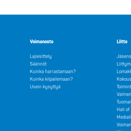
Voimanosto
Liitto
Lajiesittely
Jäsens
Säännöt
Liitty
Kuinka harrastamaan?
Lomak
Kuinka kilpailemaan?
Kokous
Usein kysyttyä
Toimin
Valmen
Tuomar
Hall o
Medial
Voiman