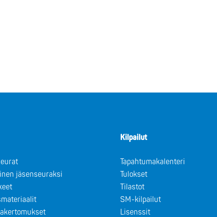
Kilpailut
eurat
Tapahtumakalenteri
minen jäsenseuraksi
Tulokset
keet
Tilastot
materiaalit
SM-kilpailut
takertomukset
Lisenssit