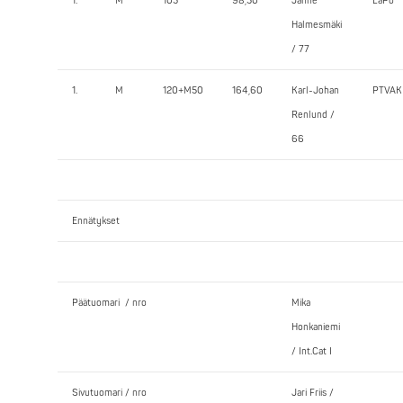
1.
M
105
98,50
Janne
LaPo
Halmesmäki
/ 77
1.
M
120+M50
164,60
Karl-Johan
PTVAK
Renlund /
66
Ennätykset
Päätuomari / nro
Mika
Honkaniemi
/ Int.Cat I
Sivutuomari / nro
Jari Friis /