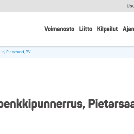
Use
Voimanosto
Liitto
Kilpailut
Ajan
s, Pietarsaari, PV
penkkipunnerrus, Pietarsaa