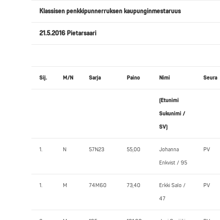
Klassisen penkkipunnerruksen kaupunginmestaruus
21.5.2016 Pietarsaari
Sij.
M/N
Sarja
Paino
Nimi
Seura
(Etunimi
Sukunimi /
SV)
1.
N
57N23
55,00
Johanna
PV
Enkvist / 95
1.
M
74M60
73,40
Erkki Salo /
PV
47