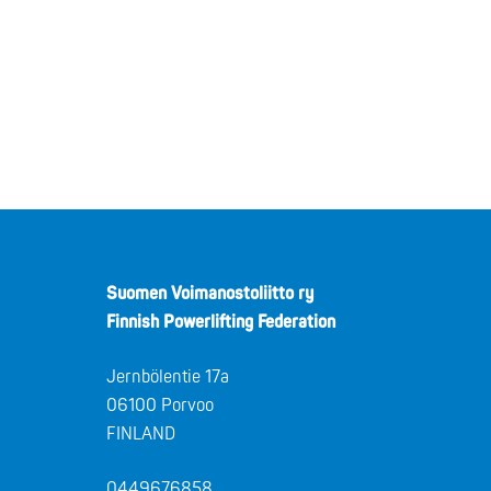
Suomen Voimanostoliitto ry
Finnish Powerlifting Federation
Jernbölentie 17a
06100 Porvoo
FINLAND
0449676858