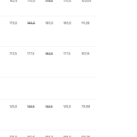
162,5
170,0
175,0
170,0
103,05
175,0
185,0
185,0
185,0
111,28
172,5
177,5
182,5
177,5
101,14
125,0
132,5
132,5
125,0
79,98