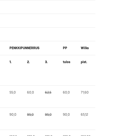
PENKKIPUNNERRUS
PP
Wilks
1.
2.
3.
tulos
pist.
55,0
60,0
62,5
60,0
71,60
90,0
95,0
95,0
90,0
65,12