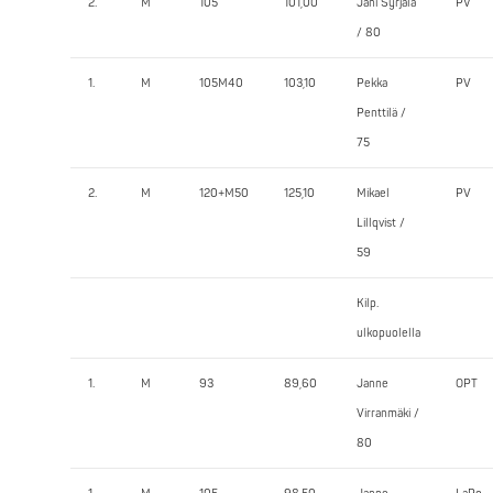
2.
M
105
101,00
Jani Syrjälä
PV
/ 80
1.
M
105M40
103,10
Pekka
PV
Penttilä /
75
2.
M
120+M50
125,10
Mikael
PV
Lillqvist /
59
Kilp.
ulkopuolella
1.
M
93
89,60
Janne
OPT
Virranmäki /
80