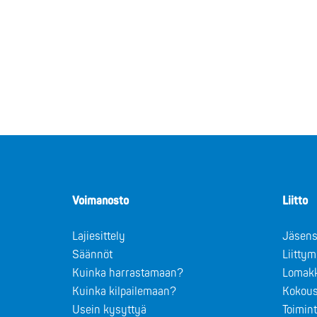
Voimanosto
Liitto
Lajiesittely
Jäsens
Säännöt
Liitty
Kuinka harrastamaan?
Lomak
Kuinka kilpailemaan?
Kokous
Usein kysyttyä
Toimin