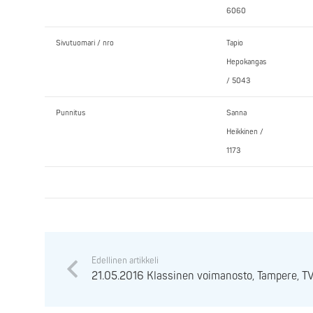
6060
Sivutuomari / nro
Tapio
Hepokangas
/ 5043
Punnitus
Sanna
Heikkinen /
1173
Edellinen artikkeli
21.05.2016 Klassinen voimanosto, Tampere, T