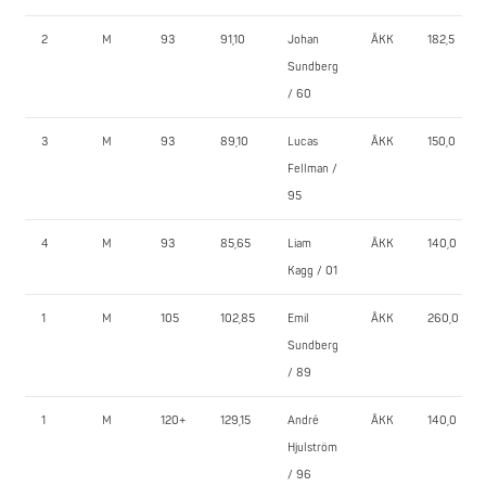
2
M
93
91,10
Johan
ÅKK
182,5
Sundberg
/ 60
3
M
93
89,10
Lucas
ÅKK
150,0
Fellman /
95
4
M
93
85,65
Liam
ÅKK
140,0
Kagg / 01
1
M
105
102,85
Emil
ÅKK
260,0
Sundberg
/ 89
1
M
120+
129,15
André
ÅKK
140,0
Hjulström
/ 96