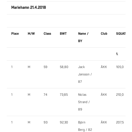
Mariehamn 21.4.2018
Place
M/W
Class
BWT
Name /
Club
SQUAT
BY
1.
1
M
59
58,80
Jack
ÅKK
105,0
Jansson /
87
1
M
74
73,85
Niclas
ÅKK
210,0
Strand /
89
1
M
93
92,30
Björn
ÅKK
207,5
Berg / 82