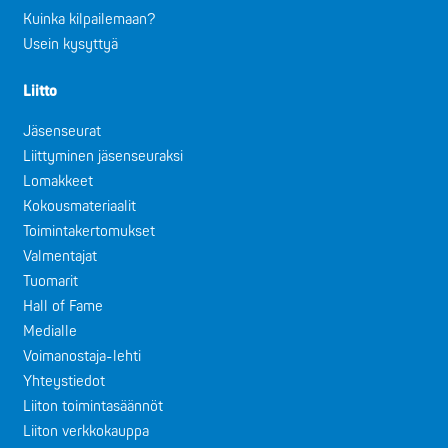
Kuinka kilpailemaan?
Usein kysyttyä
Liitto
Jäsenseurat
Liittyminen jäsenseuraksi
Lomakkeet
Kokousmateriaalit
Toimintakertomukset
Valmentajat
Tuomarit
Hall of Fame
Medialle
Voimanostaja-lehti
Yhteystiedot
Liiton toimintasäännöt
Liiton verkkokauppa