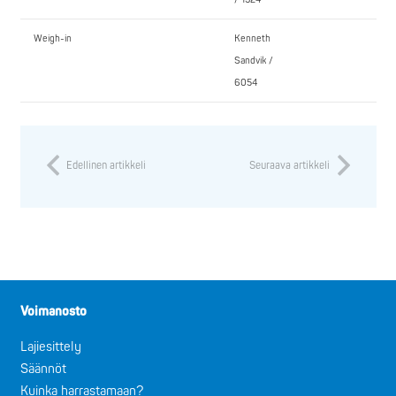
Weigh-in
Kenneth
Sandvik /
6054
Edellinen artikkeli
Seuraava artikkeli
Voimanosto
Lajiesittely
Säännöt
Kuinka harrastamaan?